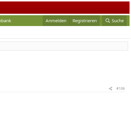
enbank
Anmelden
Registrieren
Suche
#106