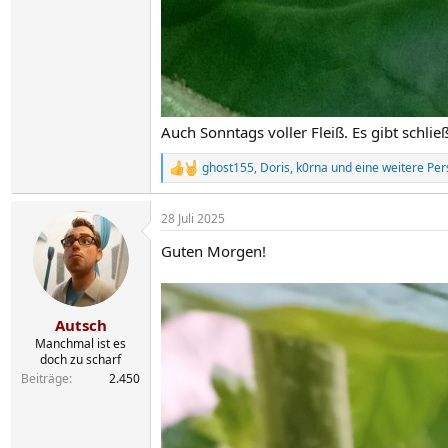
Auch Sonntags voller Fleiß. Es gibt schließ
ghost155
,
Doris
,
k0rna
und eine weitere Per
R
e
a
28 Juli 2025
k
t
Guten Morgen!
i
o
n
e
n
Autsch
:
Manchmal ist es
doch zu scharf
Beiträge
2.450