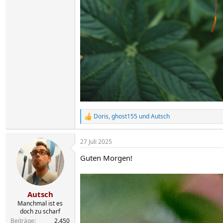
Doris
,
ghost155
und
Autsch
R
e
a
27 Juli 2025
k
t
Guten Morgen!
i
o
n
e
n
Autsch
:
Manchmal ist es
doch zu scharf
Beiträge
2.450