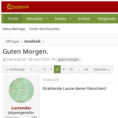
Foren
Aktuelles
Media
Artikel
Mitglieder
Neue Beiträge
Foren durchsuchen
Off-Topic
Smalltalk
Guten Morgen.
E
E
S
FlämingChili
4 Juni 2025
guten morgen.
r
r
c
s
s
h
Vorherige
1
…
6
7
8
9
10
…
24
Nächste
t
t
l
e
e
a
26 Juli 2025
l
l
g
l
l
w
Strahlende Laune deine Flänschen!!
e
t
o
r
a
r
m
t
e
Luciendar
Jalapenogenießer
Beiträge
122