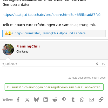
Gemüseraritäten
https://saatgut-tausch.de/pro/share.html?u=655bcad87fe2
Teilt mir auch eure Erfahrungen zur Samenlagerung mit.
Gringo-Gourmetator
,
FlämingChili
,
Alpha
und 2 andere
R
e
a
FlämingChili
k
t
Chilitarier
i
o
n
6 Juni 2026
#2
e
n
.
:
Zuletzt bearbeitet:
6 Juni 2026
Du musst dich einloggen oder registrieren, um hier zu antworten.
Facebook
X
Bluesky
LinkedIn
Reddit
Pinterest
Tumblr
WhatsApp
E-Mail
Li
Teilen: