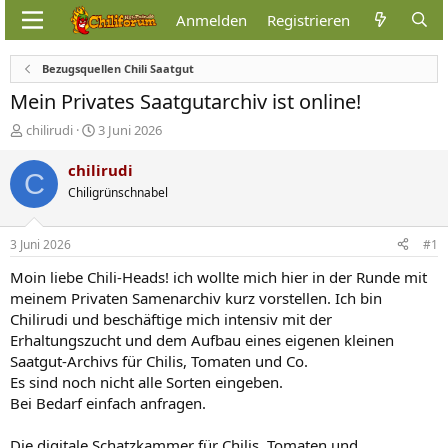
Anmelden
Registrieren
Bezugsquellen Chili Saatgut
Mein Privates Saatgutarchiv ist online!
E
E
chilirudi
3 Juni 2026
r
r
s
s
chilirudi
C
t
t
Chiligrünschnabel
e
e
l
l
l
l
3 Juni 2026
#1
e
t
r
a
Moin liebe Chili-Heads! ich wollte mich hier in der Runde mit
m
meinem Privaten Samenarchiv kurz vorstellen. Ich bin
Chilirudi und beschäftige mich intensiv mit der
Erhaltungszucht und dem Aufbau eines eigenen kleinen
Saatgut-Archivs für Chilis, Tomaten und Co.
Es sind noch nicht alle Sorten eingeben.
Bei Bedarf einfach anfragen.
Die digitale Schatzkammer für Chilis, Tomaten und