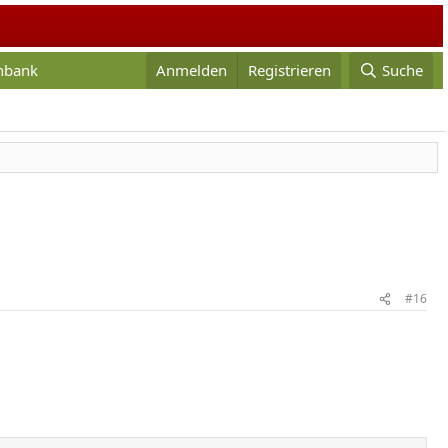
enbank
Anmelden
Registrieren
Suche
#16