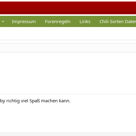
Impressum
Forenregeln
Links
Chili Sorten Dat
bby richtig viel Spaß machen kann.