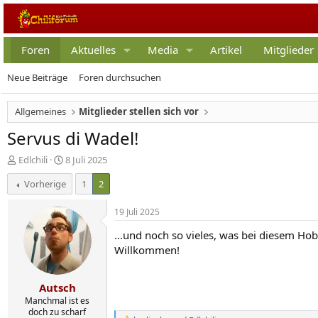
Foren
Aktuelles
Media
Artikel
Mitglieder
Neue Beiträge
Foren durchsuchen
Allgemeines
Mitglieder stellen sich vor
Servus di Wadel!
E
E
Edlchili
8 Juli 2025
r
r
Vorherige
1
2
s
s
t
t
e
e
19 Juli 2025
l
l
...und noch so vieles, was bei diesem Ho
l
l
e
t
Willkommen!
r
a
m
Autsch
Manchmal ist es
doch zu scharf