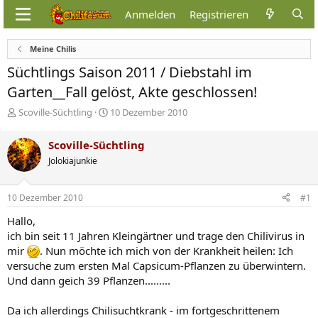
Anmelden
Registrieren
Meine Chilis
Süchtlings Saison 2011 / Diebstahl im
Garten__Fall gelöst, Akte geschlossen!
E
E
Scoville-Süchtling
10 Dezember 2010
r
r
s
s
Scoville-Süchtling
t
t
Jolokiajunkie
e
e
l
l
l
l
10 Dezember 2010
#1
e
t
r
a
Hallo,
m
ich bin seit 11 Jahren Kleingärtner und trage den Chilivirus in
mir
. Nun möchte ich mich von der Krankheit heilen: Ich
versuche zum ersten Mal Capsicum-Pflanzen zu überwintern.
Und dann geich 39 Pflanzen.........
Da ich allerdings Chilisuchtkrank - im fortgeschrittenem