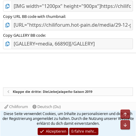
Copy URL BB code with thumbnail
Copy GALLERY BB code
Klappe die dritte: DieLiebeJalapeño-Saison 2019
Chiliforum
Deutsch (Du)
Kontakt
Nutzungsbedingungen
Datenschutz
Diese Seite verwendet Cookies, um Inhalte zu personalisieren und dich nach
Obe
Hilfe und Impressum
Start
R
der Registrierung angemeldet zu halten. Durch die Nutzung unserer Webseite
S
erklärst du dich damit einverstanden.
Unt
S
®
Community platform by XenForo
© 2010-2026 XenForo Ltd.
Akzeptieren
Erfahre mehr…
Quality Add-Ons made with
by
WMTech
.