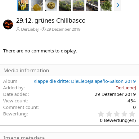
N
ä
c
29.12. grünes Chilibasco
h
s
DerLiebeJ
29 Dezember 2019
t
e
There are no comments to display.
Media information
Album
Klappe die dritte: DieLiebeJalapeño-Saison 2019
Added by
DerLiebeJ
Date added
29 Dezember 2019
View count
454
Comment count
0
0
Bewertung
,
0 Bewertung(en)
0
0
S
Image metadata