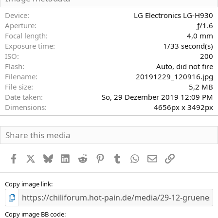
t
e
Device
LG Electronics LG-H930
r
Aperture
ƒ/1.6
n
Focal length
4,0 mm
(
Exposure time
1/33 second(s)
e
)
ISO
200
Flash
Auto, did not fire
Filename
20191229_120916.jpg
File size
5,2 MB
Date taken
So, 29 Dezember 2019 12:09 PM
Dimensions
4656px x 3492px
Share this media
Facebook
X
Bluesky
LinkedIn
Reddit
Pinterest
Tumblr
WhatsApp
E-Mail
Link
Copy image link
Copy image BB code