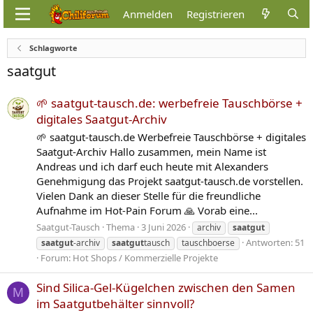
Anmelden
Registrieren
Schlagworte
saatgut
🌱 saatgut-tausch.de: werbefreie Tauschbörse +
digitales Saatgut-Archiv
🌱 saatgut-tausch.de Werbefreie Tauschbörse + digitales
Saatgut-Archiv Hallo zusammen, mein Name ist
Andreas und ich darf euch heute mit Alexanders
Genehmigung das Projekt saatgut-tausch.de vorstellen.
Vielen Dank an dieser Stelle für die freundliche
Aufnahme im Hot-Pain Forum 🙏 Vorab eine...
Saatgut-Tausch
Thema
3 Juni 2026
archiv
saatgut
Antworten: 51
saatgut
-archiv
saatgut
tausch
tauschboerse
Forum:
Hot Shops / Kommerzielle Projekte
Sind Silica-Gel-Kügelchen zwischen den Samen
M
im Saatgutbehälter sinnvoll?