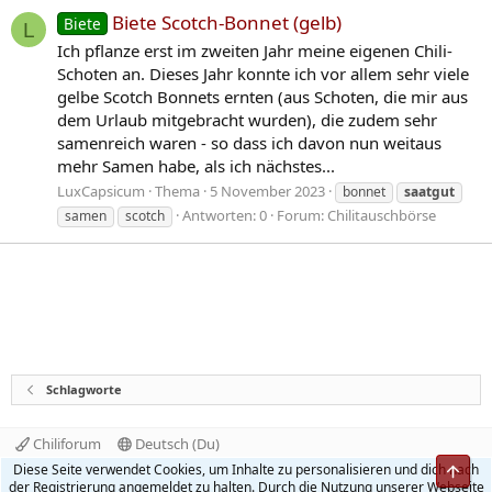
Biete Scotch-Bonnet (gelb)
Biete
L
Ich pflanze erst im zweiten Jahr meine eigenen Chili-
Schoten an. Dieses Jahr konnte ich vor allem sehr viele
gelbe Scotch Bonnets ernten (aus Schoten, die mir aus
dem Urlaub mitgebracht wurden), die zudem sehr
samenreich waren - so dass ich davon nun weitaus
mehr Samen habe, als ich nächstes...
LuxCapsicum
Thema
5 November 2023
bonnet
saatgut
Antworten: 0
Forum:
Chilitauschbörse
samen
scotch
Schlagworte
Chiliforum
Deutsch (Du)
Kontakt
Nutzungsbedingungen
Datenschutz
Diese Seite verwendet Cookies, um Inhalte zu personalisieren und dich nach
Obe
Hilfe und Impressum
Start
R
der Registrierung angemeldet zu halten. Durch die Nutzung unserer Webseite