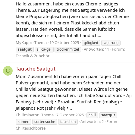
Hallo zusammen, habe ein etwas Chemie-lastiges
Thema. Zur Lagerung meines Saatguts verwende ich
kleine Präparategläschen (wie man sie aus der Chemie
kennt), die sich mit einem Plastikdeckel abdichten
lassen. Hat den Vorteil, dass die Samen luftdicht
abgeschlossen sind, der Inhalt handlich...
MyKappi
Thema
19 Oktober 2025
giftigkeit
lagerung
Antworten: 11
Forum:
saatgut
silica-gel
trockenmittel
Technik & Zubehör
Tausche Saatgut
C
Moin Zusammen! Ich habe vor ein paar Tagen Chilli
Pulver gemacht, und habe beim Schneiden meiner
Chillis viel Saatgut gewonnen. Dieses würde ich gerne
gegen neue Sorten tauschen. Ich habe Saatgut von: • Aji
Fantasy (sehr viel) • Brazilian Starfish Red (mäßig) •
Jalapenos Rot (sehr viel) •...
Chilliminator
Thema
7 Oktober 2025
chilli
saatgut
Antworten: 2
Forum:
samen
sortensuche
tauschen
Chilitauschbörse