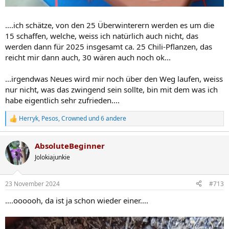
....ich schätze, von den 25 Überwinterern werden es um die
15 schaffen, welche, weiss ich natürlich auch nicht, das
werden dann für 2025 insgesamt ca. 25 Chili-Pflanzen, das
reicht mir dann auch, 30 wären auch noch ok...
...irgendwas Neues wird mir noch über den Weg laufen, weiss
nur nicht, was das zwingend sein sollte, bin mit dem was ich
habe eigentlich sehr zufrieden....
Herryk
,
Pesos
,
Crowned
und 6 andere
R
e
a
AbsoluteBeginner
k
t
Jolokiajunkie
i
o
n
23 November 2024
#713
e
n
....oooooh, da ist ja schon wieder einer....
: