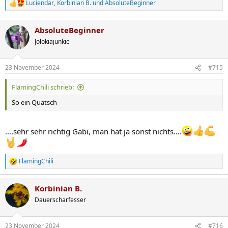
Luciendar
,
Korbinian B.
und
AbsoluteBeginner
R
e
a
AbsoluteBeginner
k
t
Jolokiajunkie
i
o
n
23 November 2024
#715
e
n
FlämingChili schrieb:
:
So ein Quatsch
....sehr sehr richtig Gabi, man hat ja sonst nichts....
FlämingChili
R
e
a
Korbinian B.
k
t
Dauerscharfesser
i
o
n
23 November 2024
#716