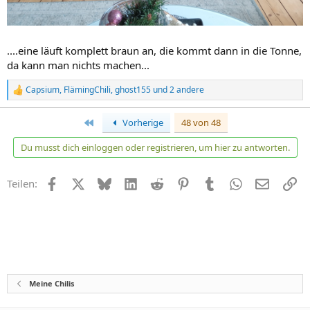
....eine läuft komplett braun an, die kommt dann in die Tonne,
da kann man nichts machen...
Capsium
,
FlämingChili
,
ghost155
und 2 andere
R
e
a
Erste
Vorherige
48 von 48
k
t
Du musst dich einloggen oder registrieren, um hier zu antworten.
i
o
n
Facebook
X
Bluesky
LinkedIn
Reddit
Pinterest
Tumblr
WhatsApp
E-Mail
Li
Teilen:
e
n
:
Meine Chilis