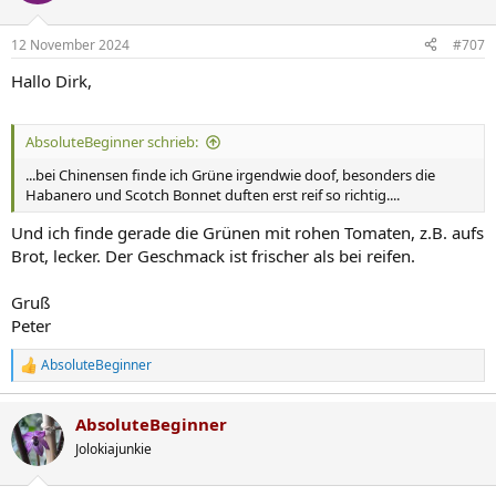
12 November 2024
#707
Hallo Dirk,
AbsoluteBeginner schrieb:
...bei Chinensen finde ich Grüne irgendwie doof, besonders die
Habanero und Scotch Bonnet duften erst reif so richtig....
Und ich finde gerade die Grünen mit rohen Tomaten, z.B. aufs
Brot, lecker. Der Geschmack ist frischer als bei reifen.
Gruß
Peter
AbsoluteBeginner
R
e
a
AbsoluteBeginner
k
t
Jolokiajunkie
i
o
n