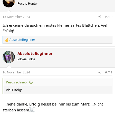
t
Rocoto Hunter
i
o
n
15 November 2024
#710
e
n
Ich erkenne da auch ein erstes kleines zartes Blättchen. Viel
:
Erfolg!
AbsoluteBeginner
R
e
a
AbsoluteBeginner
k
t
Jolokiajunkie
i
o
n
16 November 2024
#711
e
n
Pesos schrieb:
:
Viel Erfolg!
....hehe danke, Erfolg heisst bei mir bis zum März....Nicht
sterben lassen!