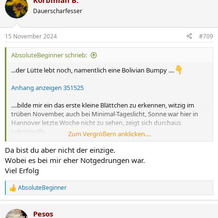
Korbinian B.
k
t
Dauerscharfesser
i
o
n
15 November 2024
#709
e
n
AbsoluteBeginner schrieb:
:
...der Lütte lebt noch, namentlich eine Bolivian Bumpy ....
Anhang anzeigen 351525
....bilde mir ein das erste kleine Blättchen zu erkennen, witzig im
trüben November, auch bei Minimal-Tageslicht, Sonne war hier in
Hannover letzte Woche nicht zu sehen, zeigt sich durchaus
Lebenswille...
Zum Vergrößern anklicken....
.... eigentlich Quatsch momentan etwas anzuziehen, aber lustig ist
Da bist du aber nicht der einzige.
das schon, Arbeit macht das auch nicht...
Wobei es bei mir eher Notgedrungen war.
Viel Erfolg
AbsoluteBeginner
R
e
a
Pesos
k