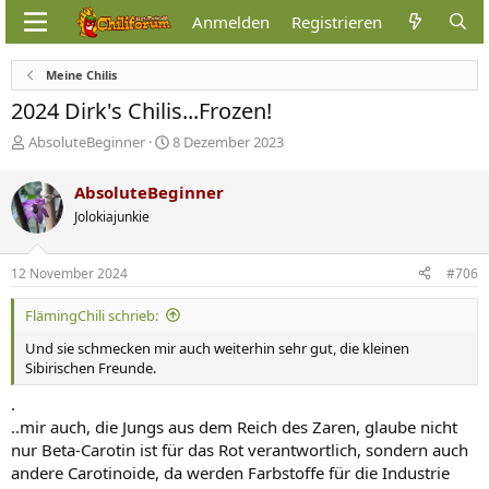
Anmelden
Registrieren
Meine Chilis
2024 Dirk's Chilis...Frozen!
E
E
AbsoluteBeginner
8 Dezember 2023
r
r
s
s
AbsoluteBeginner
t
t
Jolokiajunkie
e
e
l
l
l
l
12 November 2024
#706
e
t
r
a
FlämingChili schrieb:
m
Und sie schmecken mir auch weiterhin sehr gut, die kleinen
Sibirischen Freunde.
.
..mir auch, die Jungs aus dem Reich des Zaren, glaube nicht
nur Beta-Carotin ist für das Rot verantwortlich, sondern auch
andere Carotinoide, da werden Farbstoffe für die Industrie