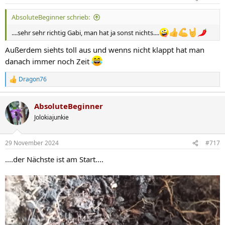
e
n
AbsoluteBeginner schrieb:
:
....sehr sehr richtig Gabi, man hat ja sonst nichts....
Außerdem siehts toll aus und wenns nicht klappt hat man
danach immer noch Zeit
Dragon76
R
e
a
AbsoluteBeginner
k
t
Jolokiajunkie
i
o
n
29 November 2024
#717
e
n
....der Nächste ist am Start....
: