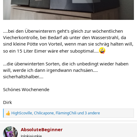
....bei den Überwinterern geht's gleich zur wöchentlichen
Viecherkontrolle, bei Bedarf ab unter den Wasserstrahl, da
sind kleine Pötte von Vorteil, wenn man sie schräg halten will,
so ein 15 Liter Eimer wäre eher suboptimal....
...die überwinterten Sorten, die ich unbedingt wieder haben
will, werde ich dann irgendwann nachsäen....
sicherhaltshalber....
Schönes Wochenende
Dirk
HighScoville
,
Chilicapone
,
FlämingChili
und 3 andere
R
e
a
AbsoluteBeginner
k
t
Jolokiajunkie