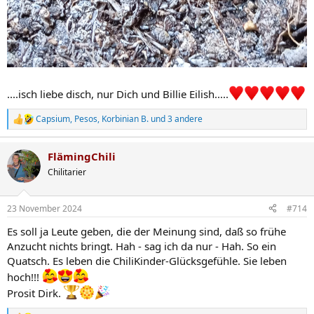
....isch liebe disch, nur Dich und Billie Eilish.....
Capsium
,
Pesos
,
Korbinian B.
und 3 andere
R
e
a
FlämingChili
k
t
Chilitarier
i
o
n
23 November 2024
#714
e
n
Es soll ja Leute geben, die der Meinung sind, daß so frühe
:
Anzucht nichts bringt. Hah - sag ich da nur - Hah. So ein
Quatsch. Es leben die ChiliKinder-Glücksgefühle. Sie leben
hoch!!!
Prosit Dirk.