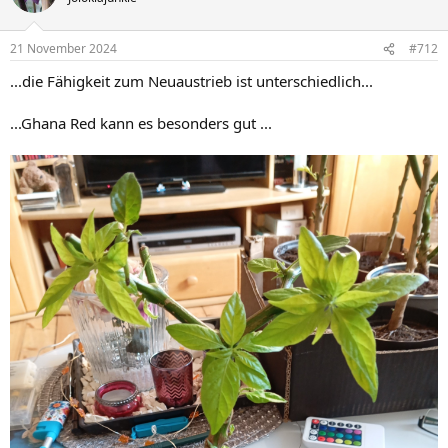
i
o
n
21 November 2024
#712
e
n
...die Fähigkeit zum Neuaustrieb ist unterschiedlich...
:
...Ghana Red kann es besonders gut ...