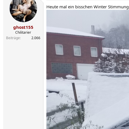
t
Heute mal ein bisschen Winter Stimmun
i
o
n
e
n
ghost155
:
Chilitarier
Beiträge
2.066