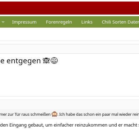
Impressum
Forenregeln
Links
Chili Sorten Dat
de entgegen 🙈😅
immer zur Tür raus schmeißen
. Ich habe das schon ein paar mal wieder re
 den Eingang gebaut, um einfacher reinzukommen und er macht s