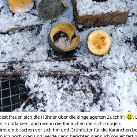
est freuen sich die Hühner über die eingelagerten Zucchini
. 
hr zu pflanzen, auch wenn die Kaninchen die nicht mögen.
 keimt ein bisschen vor sich hin und Grünfutter für die Kaninchen 
 ich noch dran und werde dann berichten wenn ich soweit fertig