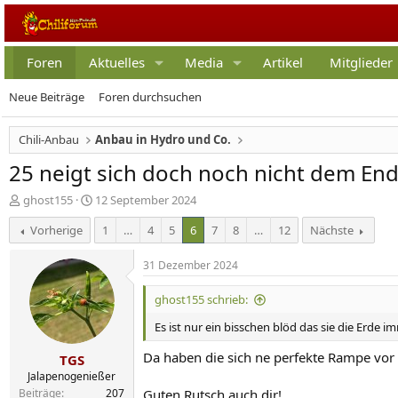
Foren
Aktuelles
Media
Artikel
Mitglieder
Neue Beiträge
Foren durchsuchen
Chili-Anbau
Anbau in Hydro und Co.
25 neigt sich doch noch nicht dem En
E
E
ghost155
12 September 2024
r
r
Vorherige
1
…
4
5
6
7
8
…
12
Nächste
s
s
t
t
e
e
31 Dezember 2024
l
l
l
l
ghost155 schrieb:
e
t
r
a
Es ist nur ein bisschen blöd das sie die Erde 
m
Da haben die sich ne perfekte Rampe vor
TGS
Jalapenogenießer
Beiträge
207
Guten Rutsch auch dir!