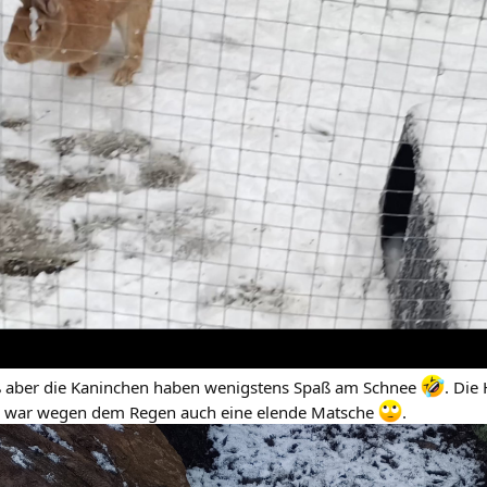
oß aber die Kaninchen haben wenigstens Spaß am Schnee
. Die
es war wegen dem Regen auch eine elende Matsche
.