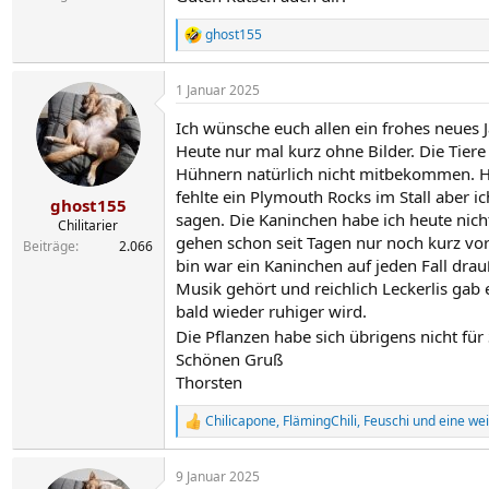
ghost155
R
e
a
1 Januar 2025
k
t
Ich wünsche euch allen ein frohes neues 
i
o
Heute nur mal kurz ohne Bilder. Die Tiere
n
Hühnern natürlich nicht mitbekommen. Heu
e
fehlte ein Plymouth Rocks im Stall aber i
n
ghost155
:
sagen. Die Kaninchen habe ich heute nich
Chilitarier
gehen schon seit Tagen nur noch kurz vo
Beiträge
2.066
bin war ein Kaninchen auf jeden Fall dra
Musik gehört und reichlich Leckerlis gab 
bald wieder ruhiger wird.
Die Pflanzen habe sich übrigens nicht für 
Schönen Gruß
Thorsten
Chilicapone
,
FlämingChili
,
Feuschi
und eine wei
R
e
a
9 Januar 2025
k