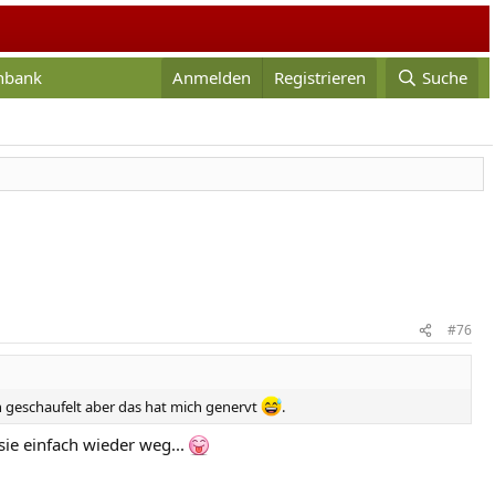
enbank
Anmelden
Registrieren
Suche
#76
in geschaufelt aber das hat mich genervt
.
ie einfach wieder weg...