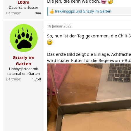
n
Die Jen, die kenn wa doch.
L00m
:
Dauerscharfesser
trekkinggips
und
Grizzly im Garten
Beiträge
844
R
e
a
18 Januar 2022
k
t
So, nun ist der Tag gekommen, die Chili
i
o
n
e
Das erste Bild zeigt die Einlage. Achtfac
n
Grizzly im
wird später Futter für die Regenwurm-Bo
:
Garten
Hobbygärtner mit
naturnahem Garten
Beiträge
1.758