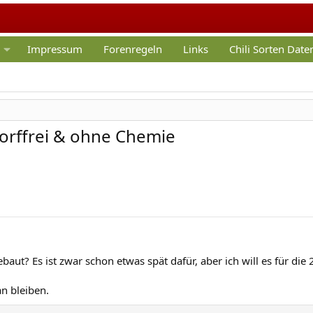
Impressum
Forenregeln
Links
Chili Sorten Dat
 torffrei & ohne Chemie
ut? Es ist zwar schon etwas spät dafür, aber ich will es für die 2
an bleiben.