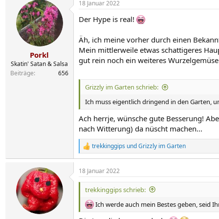
18 Januar 2022
Der Hype is real!
Äh, ich meine vorher durch einen Bekannt
Mein mittlerweile etwas schattigeres Hau
Porkl
gut rein noch ein weiteres Wurzelgemüse
Skatin' Satan & Salsa
Beiträge
656
Grizzly im Garten schrieb:
Ich muss eigentlich dringend in den Garten, um
Ach herrje, wünsche gute Besserung! Aber
nach Witterung) da nüscht machen...
trekkinggips
und
Grizzly im Garten
R
e
a
18 Januar 2022
k
t
i
trekkinggips schrieb:
o
n
Ich werde auch mein Bestes geben, seid 
e