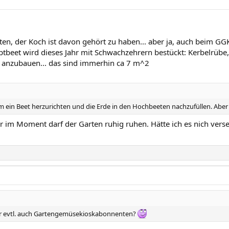
en, der Koch ist davon gehört zu haben... aber ja, auch beim GGK
ptbeet wird dieses Jahr mit Schwachzehrern bestückt: Kerbelrübe
 anzubauen... das sind immerhin ca 7 m^2
 ein Beet herzurichten und die Erde in den Hochbeeten nachzufüllen. Aber ei
 im Moment darf der Garten ruhig ruhen. Hätte ich es nich vers
Ihr evtl. auch Gartengemüsekioskabonnenten?