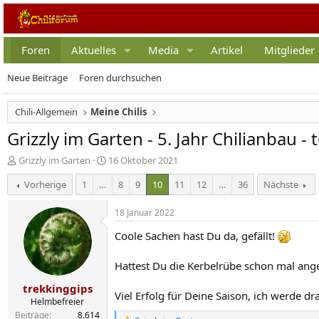
Foren
Aktuelles
Media
Artikel
Mitglieder
Neue Beiträge
Foren durchsuchen
Chili-Allgemein
Meine Chilis
Grizzly im Garten - 5. Jahr Chilianbau -
E
E
Grizzly im Garten
16 Oktober 2021
r
r
Vorherige
1
…
8
9
10
11
12
…
36
Nächste
s
s
t
t
e
e
18 Januar 2022
l
l
Coole Sachen hast Du da, gefällt!
l
l
e
t
r
a
Hattest Du die Kerbelrübe schon mal angeba
m
trekkinggips
Viel Erfolg für Deine Saison, ich werde dr
Helmbefreier
Beiträge
8.614