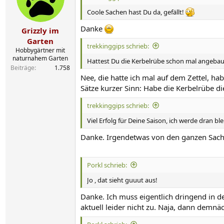
o
n
Coole Sachen hast Du da, gefällt!
e
n
Danke
Grizzly im
:
Garten
trekkinggips schrieb:
Hobbygärtner mit
naturnahem Garten
Hattest Du die Kerbelrübe schon mal angebaut? E
Beiträge
1.758
Nee, die hatte ich mal auf dem Zettel, h
Sätze kurzer Sinn: Habe die Kerbelrübe di
trekkinggips schrieb:
Viel Erfolg für Deine Saison, ich werde dran ble
Danke. Irgendetwas von den ganzen Sache
Porkl schrieb:
Jo , dat sieht guuut aus!
Danke. Ich muss eigentlich dringend in d
aktuell leider nicht zu. Naja, dann demnä