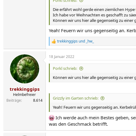
Porkl schrieb:
Die erfährt wohl gerde einen ziemlichen Hype
Ich habe vor Weihnachten es geschafft zu säe
Können wir uns hier alle gegenseitig zu eine
Yeah! Feuern wir uns gegenseitig an. Ker
trekkinggips
und
_hw_
R
e
a
18 Januar 2022
k
t
i
Porkl schrieb:
o
n
Können wir uns hier alle gegenseitig zu eine
e
n
trekkinggips
:
Helmbefreier
Grizzly im Garten schrieb:
Beiträge
8.614
Yeah! Feuern wir uns gegenseitig an. Kerbelrü
Ich werde auch mein Bestes geben, se
was den Geschmack betrifft.