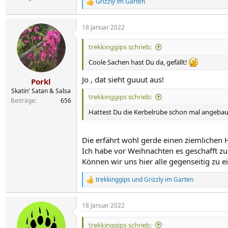
Grizzly im Garten
R
e
a
18 Januar 2022
k
t
i
trekkinggips schrieb:
o
n
Coole Sachen hast Du da, gefällt!
e
n
Jo , dat sieht guuut aus!
Porkl
:
Skatin' Satan & Salsa
trekkinggips schrieb:
Beiträge
656
Hattest Du die Kerbelrübe schon mal angebaut? E
Die erfährt wohl gerde einen ziemlichen
Ich habe vor Weihnachten es geschafft z
Können wir uns hier alle gegenseitig zu 
trekkinggips
und
Grizzly im Garten
R
e
a
18 Januar 2022
k
t
i
trekkinggips schrieb: