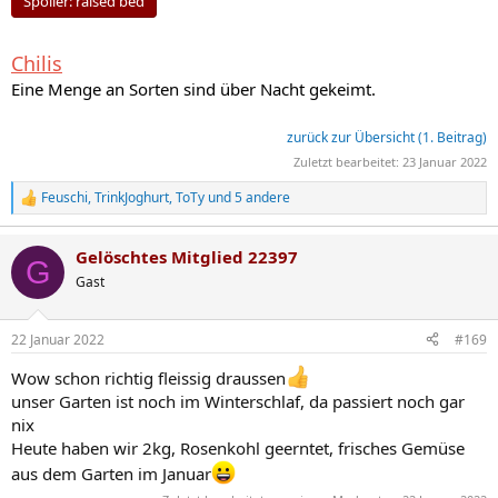
Spoiler:
raised bed
Chilis
Eine Menge an Sorten sind über Nacht gekeimt.
zurück zur Übersicht (1. Beitrag)
Zuletzt bearbeitet:
23 Januar 2022
Feuschi
,
TrinkJoghurt
,
ToTy
und 5 andere
R
e
a
Gelöschtes Mitglied 22397
k
G
t
Gast
i
o
n
22 Januar 2022
#169
e
n
Wow schon richtig fleissig draussen
:
unser Garten ist noch im Winterschlaf, da passiert noch gar
nix
Heute haben wir 2kg, Rosenkohl geerntet, frisches Gemüse
aus dem Garten im Januar