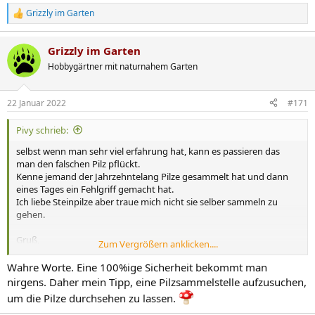
Grizzly im Garten
R
e
a
Grizzly im Garten
k
t
Hobbygärtner mit naturnahem Garten
i
o
n
22 Januar 2022
#171
e
n
Pivy schrieb:
:
selbst wenn man sehr viel erfahrung hat, kann es passieren das
man den falschen Pilz pflückt.
Kenne jemand der Jahrzehntelang Pilze gesammelt hat und dann
eines Tages ein Fehlgriff gemacht hat.
Ich liebe Steinpilze aber traue mich nicht sie selber sammeln zu
gehen.
Gruß,
Zum Vergrößern anklicken....
Kelly
Wahre Worte. Eine 100%ige Sicherheit bekommt man
nirgens. Daher mein Tipp, eine Pilzsammelstelle aufzusuchen,
um die Pilze durchsehen zu lassen.