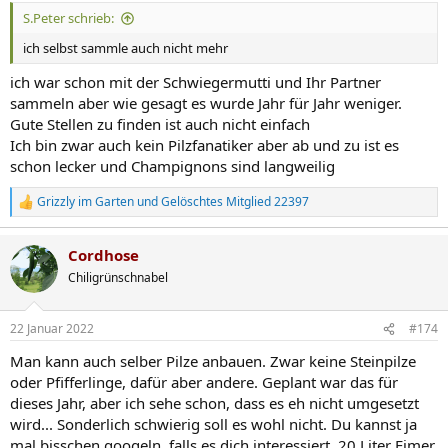
S.Peter schrieb:
ich selbst sammle auch nicht mehr
ich war schon mit der Schwiegermutti und Ihr Partner
sammeln aber wie gesagt es wurde Jahr für Jahr weniger.
Gute Stellen zu finden ist auch nicht einfach
Ich bin zwar auch kein Pilzfanatiker aber ab und zu ist es
schon lecker und Champignons sind langweilig
Grizzly im Garten
und
Gelöschtes Mitglied 22397
R
e
a
Cordhose
k
t
Chiligrünschnabel
i
o
n
22 Januar 2022
#174
e
n
Man kann auch selber Pilze anbauen. Zwar keine Steinpilze
:
oder Pfifferlinge, dafür aber andere. Geplant war das für
dieses Jahr, aber ich sehe schon, dass es eh nicht umgesetzt
wird... Sonderlich schwierig soll es wohl nicht. Du kannst ja
mal bisschen googeln, falls es dich interessiert. 20 Liter Eimer,