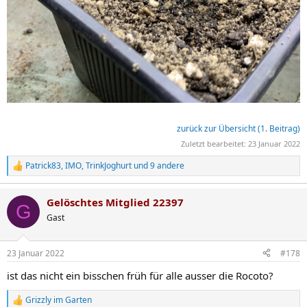
zurück zur Übersicht (1. Beitrag)
Zuletzt bearbeitet:
23 Januar 2022
Patrick83
,
IMO
,
TrinkJoghurt
und 9 andere
R
e
a
Gelöschtes Mitglied 22397
k
G
t
Gast
i
o
n
23 Januar 2022
#178
e
n
ist das nicht ein bisschen früh für alle ausser die Rocoto?
:
Grizzly im Garten
R