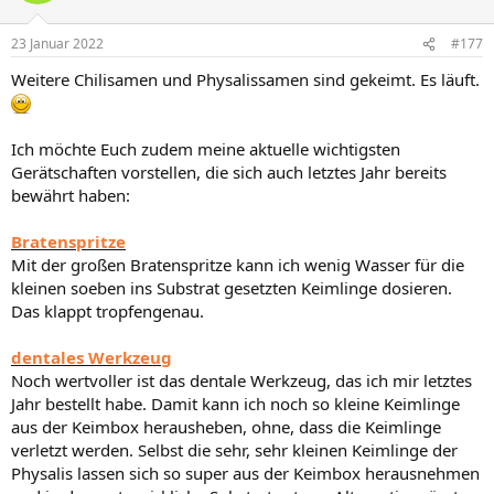
o
n
23 Januar 2022
#177
e
n
Weitere Chilisamen und Physalissamen sind gekeimt. Es läuft.
:
Ich möchte Euch zudem meine aktuelle wichtigsten
Gerätschaften vorstellen, die sich auch letztes Jahr bereits
bewährt haben:
Bratenspritze
Mit der großen Bratenspritze kann ich wenig Wasser für die
kleinen soeben ins Substrat gesetzten Keimlinge dosieren.
Das klappt tropfengenau.
dentales Werkzeug
Noch wertvoller ist das dentale Werkzeug, das ich mir letztes
Jahr bestellt habe. Damit kann ich noch so kleine Keimlinge
aus der Keimbox herausheben, ohne, dass die Keimlinge
verletzt werden. Selbst die sehr, sehr kleinen Keimlinge der
Physalis lassen sich so super aus der Keimbox herausnehmen