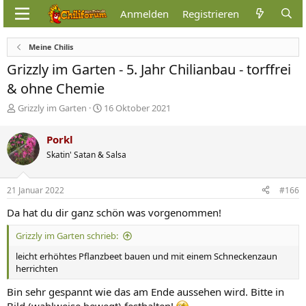
Anmelden
Registrieren
Meine Chilis
Grizzly im Garten - 5. Jahr Chilianbau - torffrei
& ohne Chemie
E
E
Grizzly im Garten
16 Oktober 2021
r
r
s
s
Porkl
t
t
Skatin' Satan & Salsa
e
e
l
l
l
l
21 Januar 2022
#166
e
t
r
a
Da hat du dir ganz schön was vorgenommen!
m
Grizzly im Garten schrieb:
leicht erhöhtes Pflanzbeet bauen und mit einem Schneckenzaun
herrichten
Bin sehr gespannt wie das am Ende aussehen wird. Bitte in
Bild (wahlweise bewegt) festhalten!