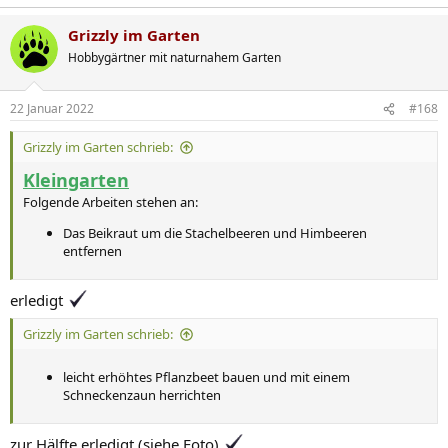
e
a
Grizzly im Garten
k
t
Hobbygärtner mit naturnahem Garten
i
o
n
22 Januar 2022
#168
e
n
Grizzly im Garten schrieb:
:
Kleingarten
Folgende Arbeiten stehen an:
Das Beikraut um die Stachelbeeren und Himbeeren
entfernen
erledigt
Grizzly im Garten schrieb:
leicht erhöhtes Pflanzbeet bauen und mit einem
Schneckenzaun herrichten
zur Hälfte erledigt (siehe Foto)