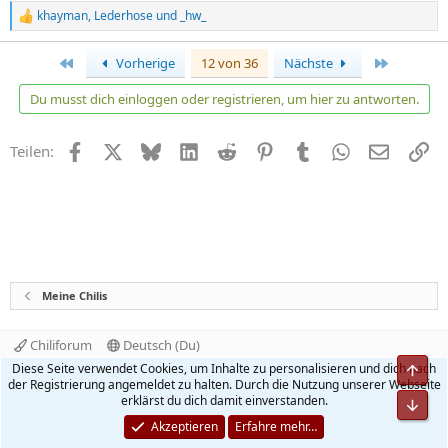
khayman
,
Lederhose
und
_hw_
R
e
a
Erste
Letzte
Vorherige
12 von 36
Nächste
k
t
Du musst dich einloggen oder registrieren, um hier zu antworten.
i
o
n
Facebook
X
Bluesky
LinkedIn
Reddit
Pinterest
Tumblr
WhatsApp
E-Mail
Li
Teilen:
e
n
:
Meine Chilis
Chiliforum
Deutsch (Du)
Kontakt
Nutzungsbedingungen
Datenschutz
Diese Seite verwendet Cookies, um Inhalte zu personalisieren und dich nach
Obe
Hilfe und Impressum
Start
R
der Registrierung angemeldet zu halten. Durch die Nutzung unserer Webseite
S
erklärst du dich damit einverstanden.
Unt
S
®
Community platform by XenForo
© 2010-2026 XenForo Ltd.
Akzeptieren
Erfahre mehr…
Quality Add-Ons made with
by
WMTech
.