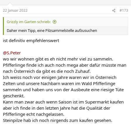
o
n
22 Januar 2022
#173
e
n
Grizzly im Garten schrieb:
:
Daher mein Tipp, eine Pilzsammelstelle aufzusuchen
ist definitiv empfehlenswert
@S.Peter
wo wir wohnen gibt es eh nicht mehr viel zu sammeln.
Pfifferlinge finde ich auch noch mega aber dafür müsste man
nach Österreich da gibt es die noch Zuhauf.
Ich weiss noch vor einigen Jahre waren wir in Österreich
Zelten und unsere Nachbarn waren im Wald Pfifferlinge
sammeln und haben uns von der Ausbeute eine riesige Tüte
geschenkt.
Kann man zwar auch wenn Saison ist im Supermarkt kaufen
aber ich finde in den letzten Jahre hat die Qualität der
Pfifferlinge echt nachgelassen.
Steinpilze hab ich noch nirgends zum kaufen gesehen.