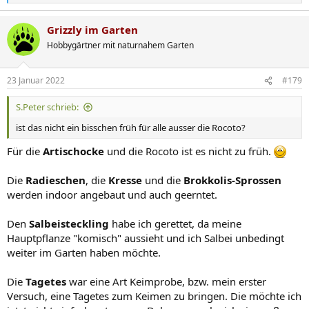
e
a
Grizzly im Garten
k
t
Hobbygärtner mit naturnahem Garten
i
o
n
23 Januar 2022
#179
e
n
S.Peter schrieb:
:
ist das nicht ein bisschen früh für alle ausser die Rocoto?
Für die
Artischocke
und die Rocoto ist es nicht zu früh.
Die
Radieschen
, die
Kresse
und die
Brokkolis-Sprossen
werden indoor angebaut und auch geerntet.
Den
Salbeisteckling
habe ich gerettet, da meine
Hauptpflanze "komisch" aussieht und ich Salbei unbedingt
weiter im Garten haben möchte.
Die
Tagetes
war eine Art Keimprobe, bzw. mein erster
Versuch, eine Tagetes zum Keimen zu bringen. Die möchte ich