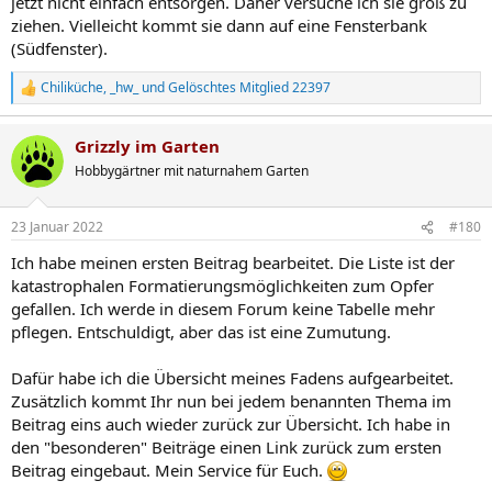
jetzt nicht einfach entsorgen. Daher versuche ich sie groß zu
ziehen. Vielleicht kommt sie dann auf eine Fensterbank
(Südfenster).
Chiliküche
,
_hw_
und
Gelöschtes Mitglied 22397
R
e
a
Grizzly im Garten
k
t
Hobbygärtner mit naturnahem Garten
i
o
n
23 Januar 2022
#180
e
n
Ich habe meinen ersten Beitrag bearbeitet. Die Liste ist der
:
katastrophalen Formatierungsmöglichkeiten zum Opfer
gefallen. Ich werde in diesem Forum keine Tabelle mehr
pflegen. Entschuldigt, aber das ist eine Zumutung.
Dafür habe ich die Übersicht meines Fadens aufgearbeitet.
Zusätzlich kommt Ihr nun bei jedem benannten Thema im
Beitrag eins auch wieder zurück zur Übersicht. Ich habe in
den "besonderen" Beiträge einen Link zurück zum ersten
Beitrag eingebaut. Mein Service für Euch.