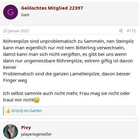
Gelöschtes Mitglied 22397
G
Gast
22 Januar 2022
#172
Röhrenpilze sind unproblematisch zu Sammeln, nen Steinpilz
kann man eigentlich nur mit nem Bitterling verwechseln,
damit kann man sich nicht vergiften, es gibt bei uns wenn
dann nur ungeniessbare Röhrenpilze, extrem giftig ist davon
keiner
Problematisch sind die ganzen Lamellenpilze, davon besser
Finger weg
Ich selbst sammle auch nicht mehr, Frau mag sie nicht oder
traut mir nicht
Grizzly im Garten
R
e
a
Pivy
k
t
Jalapenogenießer
i