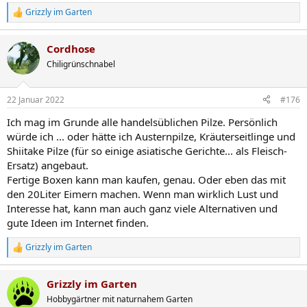
Grizzly im Garten
R
e
a
Cordhose
k
t
Chiligrünschnabel
i
o
n
22 Januar 2022
#176
e
n
Ich mag im Grunde alle handelsüblichen Pilze. Persönlich
:
würde ich ... oder hätte ich Austernpilze, Kräuterseitlinge und
Shiitake Pilze (für so einige asiatische Gerichte... als Fleisch-
Ersatz) angebaut.
Fertige Boxen kann man kaufen, genau. Oder eben das mit
den 20Liter Eimern machen. Wenn man wirklich Lust und
Interesse hat, kann man auch ganz viele Alternativen und
gute Ideen im Internet finden.
Grizzly im Garten
R
e
a
Grizzly im Garten
k
t
Hobbygärtner mit naturnahem Garten
i