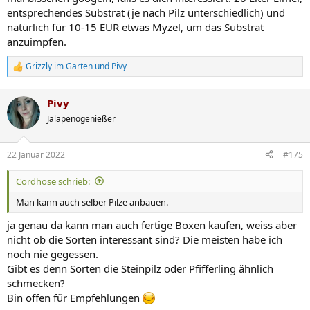
entsprechendes Substrat (je nach Pilz unterschiedlich) und
natürlich für 10-15 EUR etwas Myzel, um das Substrat
anzuimpfen.
Grizzly im Garten
und
Pivy
R
e
a
Pivy
k
t
Jalapenogenießer
i
o
n
22 Januar 2022
#175
e
n
Cordhose schrieb:
:
Man kann auch selber Pilze anbauen.
ja genau da kann man auch fertige Boxen kaufen, weiss aber
nicht ob die Sorten interessant sind? Die meisten habe ich
noch nie gegessen.
Gibt es denn Sorten die Steinpilz oder Pfifferling ähnlich
schmecken?
Bin offen für Empfehlungen