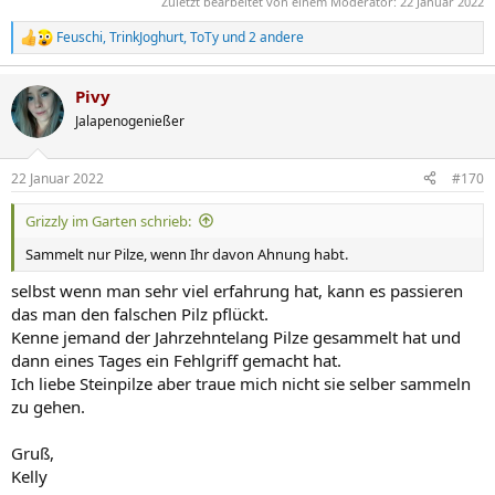
Zuletzt bearbeitet von einem Moderator:
22 Januar 2022
Feuschi
,
TrinkJoghurt
,
ToTy
und 2 andere
R
e
a
Pivy
k
t
Jalapenogenießer
i
o
n
22 Januar 2022
#170
e
n
Grizzly im Garten schrieb:
:
Sammelt nur Pilze, wenn Ihr davon Ahnung habt.
selbst wenn man sehr viel erfahrung hat, kann es passieren
das man den falschen Pilz pflückt.
Kenne jemand der Jahrzehntelang Pilze gesammelt hat und
dann eines Tages ein Fehlgriff gemacht hat.
Ich liebe Steinpilze aber traue mich nicht sie selber sammeln
zu gehen.
Gruß,
Kelly