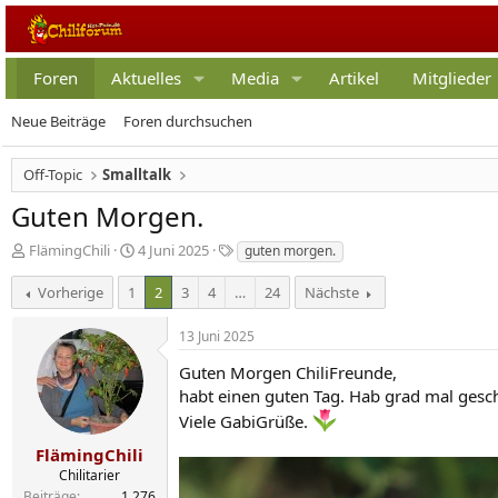
Foren
Aktuelles
Media
Artikel
Mitglieder
Neue Beiträge
Foren durchsuchen
Off-Topic
Smalltalk
Guten Morgen.
E
E
S
FlämingChili
4 Juni 2025
guten morgen.
r
r
c
s
s
h
Vorherige
1
2
3
4
…
24
Nächste
t
t
l
e
e
a
13 Juni 2025
l
l
g
l
l
w
Guten Morgen ChiliFreunde,
e
t
o
habt einen guten Tag. Hab grad mal gesch
r
a
r
Viele GabiGrüße.
m
t
e
FlämingChili
Chilitarier
Beiträge
1.276