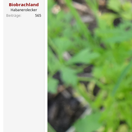
n
Biobrachland
:
Habanerolecker
Beiträge
565