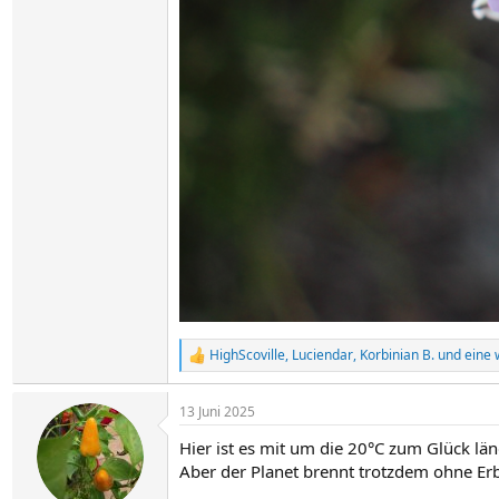
HighScoville
,
Luciendar
,
Korbinian B.
und eine 
R
e
a
13 Juni 2025
k
t
Hier ist es mit um die 20°C zum Glück län
i
o
Aber der Planet brennt trotzdem ohne E
n