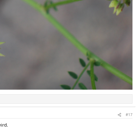
#17
ird.