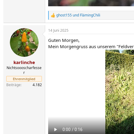
ghost155
und
FlämingChili
R
e
a
14 Juni 2025
k
t
Guten Morgen,
i
o
Mein Morgengruss aus unserem "Feldver
n
e
n
karlinche
:
Nichtsoooscharfesse
r
Ehrenmitglied
Beiträge
4.182