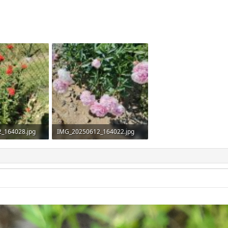
_164028.jpg
IMG_20250612_164022.jpg
fe: 88
3 MB · Aufrufe: 84