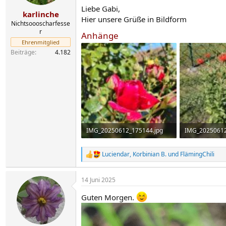
e
Liebe Gabi,
n
karlinche
Hier unsere Grüße in Bildform
:
Nichtsoooscharfesse
r
Anhänge
Ehrenmitglied
Beiträge
4.182
IMG_20250612_175144.jpg
IMG_20250612
1,4 MB · Aufrufe: 85
3,7 MB · Aufru
Luciendar
,
Korbinian B.
und
FlämingChili
R
e
a
14 Juni 2025
k
t
Guten Morgen.
i
o
n
e