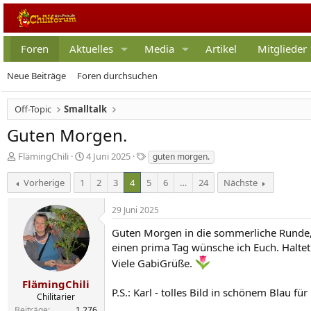
Foren
Aktuelles
Media
Artikel
Mitglieder
Neue Beiträge
Foren durchsuchen
Off-Topic
Smalltalk
Guten Morgen.
E
E
S
FlämingChili
4 Juni 2025
guten morgen.
r
r
c
s
s
h
Vorherige
1
2
3
4
5
6
…
24
Nächste
t
t
l
e
e
a
29 Juni 2025
l
l
g
l
l
w
Guten Morgen in die sommerliche Runde
e
t
o
einen prima Tag wünsche ich Euch. Haltet 
r
a
r
Viele GabiGrüße.
m
t
e
FlämingChili
P.S.: Karl - tolles Bild in schönem Blau f
Chilitarier
Beiträge
1.276