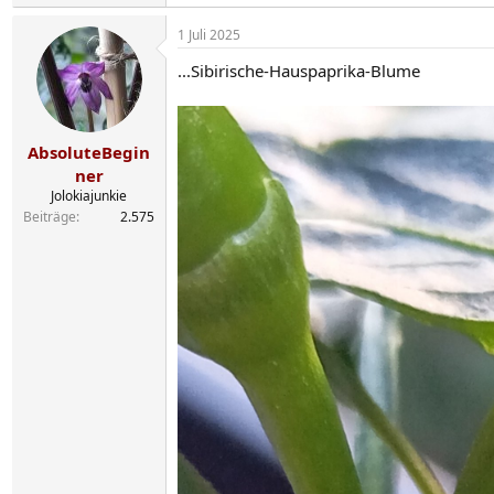
e
a
1 Juli 2025
k
t
...Sibirische-Hauspaprika-Blume
i
o
n
e
n
AbsoluteBegin
:
ner
Jolokiajunkie
Beiträge
2.575