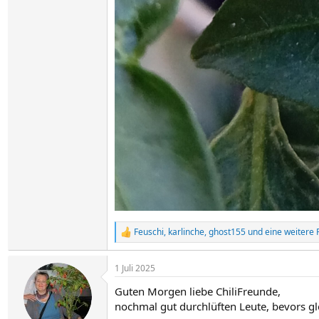
Feuschi
,
karlinche
,
ghost155
und eine weitere 
R
e
a
1 Juli 2025
k
t
Guten Morgen liebe ChiliFreunde,
i
o
nochmal gut durchlüften Leute, bevors gle
n