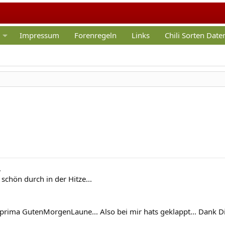
Impressum
Forenregeln
Links
Chili Sorten Dat
,
schön durch in der Hitze...
ür prima GutenMorgenLaune... Also bei mir hats geklappt... Dank D