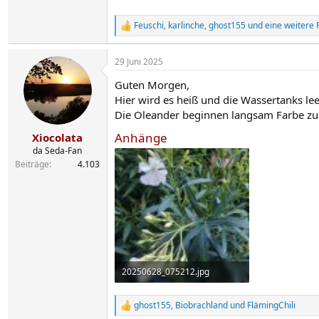
Feuschi
,
karlinche
,
ghost155
und eine weitere 
R
e
a
29 Juni 2025
k
t
Guten Morgen,
i
o
Hier wird es heiß und die Wassertanks lee
n
Die Oleander beginnen langsam Farbe zu
e
n
Anhänge
Xiocolata
:
da Seda-Fan
Beiträge
4.103
20250628_075212.jpg
1,4 MB · Aufrufe: 89
ghost155
,
Biobrachland
und
FlämingChili
R