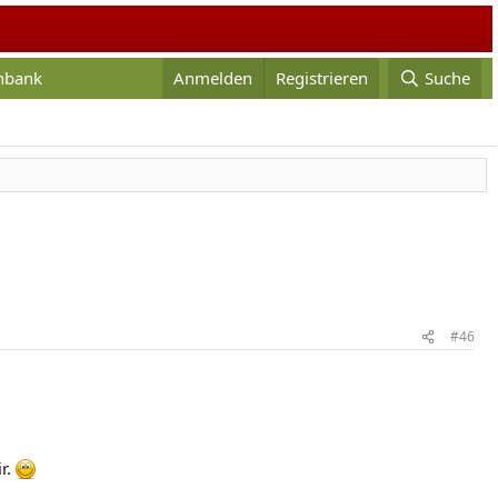
enbank
Anmelden
Registrieren
Suche
#46
ir.