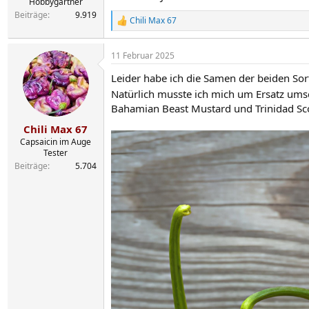
Hobbygärtner
Beiträge
9.919
Chili Max 67
R
e
a
11 Februar 2025
k
t
Leider habe ich die Samen der beiden Sor
i
o
Natürlich musste ich mich um Ersatz um
n
Bahamian Beast Mustard und Trinidad Sc
e
n
Chili Max 67
:
Capsaicin im Auge
Tester
Beiträge
5.704