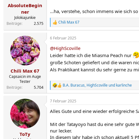
n
AbsoluteBegin
:
...ha, verstehe, schon immens wie sich so 
ner
Jolokiajunkie
Chili Max 67
Beiträge
2.575
R
e
a
6 Februar 2025
k
t
@HighScoville
i
o
Leider hatte ich die Miasma Peach nur
n
große Schoten geliefert und die waren nic
e
n
Als Praktikant kannst du sehr gerne zu 
Chili Max 67
:
Capsaicin im Auge
Tester
B.A. Buracus
,
HighScoville
und
karlinche
R
Beiträge
5.704
e
a
7 Februar 2025
k
t
Alles Gute und eine wieder erfolgreiche 
i
o
n
Mit der Tatayoyo hast du eine sehr gute W
e
nur lecker.
n
ToTy
In diesem Jahr habe ich schon aktuell 5 
: