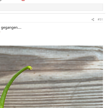
#51
n gegangen....