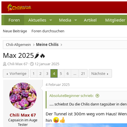
Foren
Aktuelles
Media
Artikel
Mitglieder
Neue Beiträge
Foren durchsuchen
Chili-Allgemein
Meine Chilis
Max 2025🌶️🔥
E
E
Chili Max 67
12 Januar 2025
r
r
Vorherige
1
2
3
4
5
6
…
21
Nächste
s
s
t
t
e
e
4 Februar 2025
l
l
l
l
AbsoluteBeginner schrieb:
e
t
..... schiebst Du die Chilis dann tagsüber in de
r
a
m
Der Tunnel ist 300m weg vom Haus! Wenn 
Chili Max 67
hin
Capsaicin im Auge
Tester