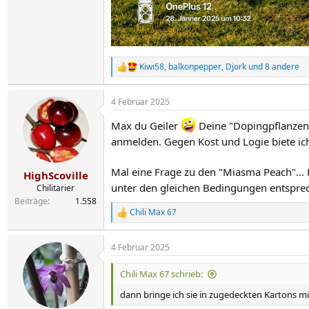
Kiwi58
,
balkonpepper
,
Djork
und 8 andere
R
e
a
4 Februar 2025
k
t
Max du Geiler
Deine "Dopingpflanzen" 
i
o
anmelden. Gegen Kost und Logie biete ich 
n
e
n
Mal eine Frage zu den "Miasma Peach"... H
HighScoville
:
unter den gleichen Bedingungen entspr
Chilitarier
Beiträge
1.558
Chili Max 67
R
e
a
4 Februar 2025
k
t
i
Chili Max 67 schrieb:
o
n
dann bringe ich sie in zugedeckten Kartons m
e