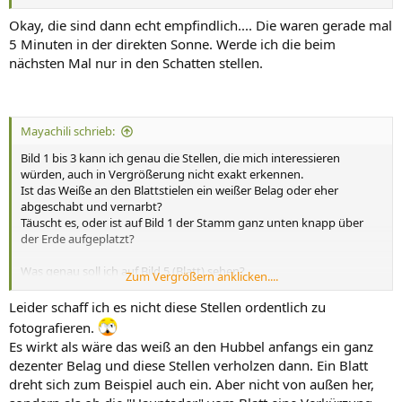
Okay, die sind dann echt empfindlich.... Die waren gerade mal
5 Minuten in der direkten Sonne. Werde ich die beim
nächsten Mal nur in den Schatten stellen.
Mayachili schrieb:
Bild 1 bis 3 kann ich genau die Stellen, die mich interessieren
würden, auch in Vergrößerung nicht exakt erkennen.
Ist das Weiße an den Blattstielen ein weißer Belag oder eher
abgeschabt und vernarbt?
Täuscht es, oder ist auf Bild 1 der Stamm ganz unten knapp über
der Erde aufgeplatzt?
Was genau soll ich auf Bild 5 (Blatt) sehen?
Zum Vergrößern anklicken....
Bild 6, sind das kleine erhabene weiße Hubbel unten am Stamm,
knapp über der Erde?
Leider schaff ich es nicht diese Stellen ordentlich zu
fotografieren.
Es wirkt als wäre das weiß an den Hubbel anfangs ein ganz
dezenter Belag und diese Stellen verholzen dann. Ein Blatt
dreht sich zum Beispiel auch ein. Aber nicht von außen her,