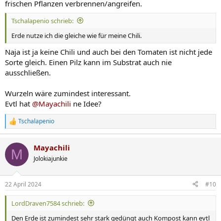
frischen Pflanzen verbrennen/angreifen.
Tschalapenio schrieb:
Erde nutze ich die gleiche wie für meine Chili.
Naja ist ja keine Chili und auch bei den Tomaten ist nicht jede
Sorte gleich. Einen Pilz kann im Substrat auch nie
ausschließen.
Wurzeln wäre zumindest interessant.
Evtl hat
@Mayachili
ne Idee?
Tschalapenio
R
e
a
Mayachili
k
M
t
Jolokiajunkie
i
o
n
22 April 2024
#10
e
n
LordDraven7584 schrieb:
:
Den Erde ist zumindest sehr stark gedüngt auch Kompost kann evtl