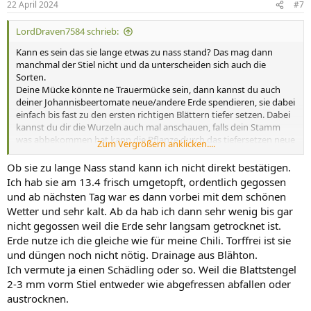
22 April 2024
#7
LordDraven7584 schrieb:
Kann es sein das sie lange etwas zu nass stand? Das mag dann
manchmal der Stiel nicht und da unterscheiden sich auch die
Sorten.
Deine Mücke könnte ne Trauermücke sein, dann kannst du auch
deiner Johannisbeertomate neue/andere Erde spendieren, sie dabei
einfach bis fast zu den ersten richtigen Blättern tiefer setzen. Dabei
kannst du dir die Wurzeln auch mal anschauen, falls dein Stamm
was abbekommen hat kann die Pflanze durch das tiefersetzen neue
Zum Vergrößern anklicken....
Wurzel am gesunden Stamm bilden und dann evtl überleben. Kann
auch am Substrat liegen, zu stark gedüngt oder was ist das für ein
Ob sie zu lange Nass stand kann ich nicht direkt bestätigen.
Substrat? Ist es torffrei?
Ich hab sie am 13.4 frisch umgetopft, ordentlich gegossen
und ab nächsten Tag war es dann vorbei mit dem schönen
Wetter und sehr kalt. Ab da hab ich dann sehr wenig bis gar
nicht gegossen weil die Erde sehr langsam getrocknet ist.
Erde nutze ich die gleiche wie für meine Chili. Torffrei ist sie
und düngen noch nicht nötig. Drainage aus Blähton.
Ich vermute ja einen Schädling oder so. Weil die Blattstengel
2-3 mm vorm Stiel entweder wie abgefressen abfallen oder
austrocknen.