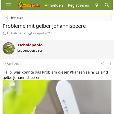
Anmelden
Registrieren
Tomaten
Probleme mit gelber Johannisbeere
E
E
Tschalapenio
22 April 2024
r
r
s
s
Tschalapenio
t
t
Jalapenogenießer
e
e
l
l
l
l
22 April 2024
#1
e
t
r
a
Hallo, was könnte das Problem dieser Pflanzen sein? Es sind
m
gelbe Johannisbeeren