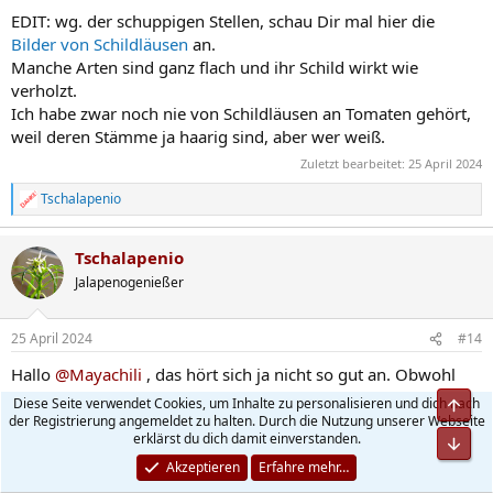
EDIT: wg. der schuppigen Stellen, schau Dir mal hier die
Bilder von Schildläusen
an.
Manche Arten sind ganz flach und ihr Schild wirkt wie
verholzt.
Ich habe zwar noch nie von Schildläusen an Tomaten gehört,
weil deren Stämme ja haarig sind, aber wer weiß.
Zuletzt bearbeitet:
25 April 2024
Tschalapenio
R
e
a
Tschalapenio
k
t
Jalapenogenießer
i
o
n
25 April 2024
#14
e
n
Hallo
@Mayachili
, das hört sich ja nicht so gut an. Obwohl
:
aus Platzgründen ein paar weniger Töpfe gar nicht schlecht
Diese Seite verwendet Cookies, um Inhalte zu personalisieren und dich nach
der Registrierung angemeldet zu halten. Durch die Nutzung unserer Webseite
wären
erklärst du dich damit einverstanden.
Was ich als Laie nicht verstehe , dass dieses Problem wirklich
Akzeptieren
Erfahre mehr…
nur die gelbe Johannisbeere betrifft. (Okay 1 gelbe
Johannisbeere hat das noch nicht) Ich hab noch noch Bajaja,