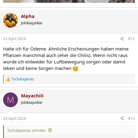
Alpha
Jolokiajunkie
23 April 2024
#12
Halte ich für Ödeme. Ähnliche Erscheinungen haben meine
Pflanzen manchmal auch (eher die Chilis). Wenn nicht raus
würde ich entweder für Luftbewegung sorgen oder damit
leben und keine Sorgen machen
Tschalapenio
R
e
a
Mayachili
k
M
t
Jolokiajunkie
i
o
n
24 April 2024
#13
e
n
Tschalapenio schrieb:
: