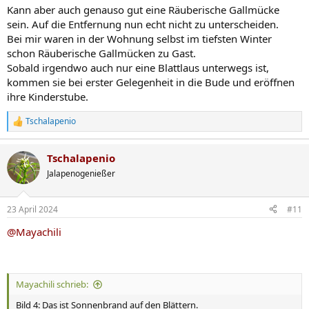
Kann aber auch genauso gut eine Räuberische Gallmücke
sein. Auf die Entfernung nun echt nicht zu unterscheiden.
Bei mir waren in der Wohnung selbst im tiefsten Winter
schon Räuberische Gallmücken zu Gast.
Sobald irgendwo auch nur eine Blattlaus unterwegs ist,
kommen sie bei erster Gelegenheit in die Bude und eröffnen
ihre Kinderstube.
Tschalapenio
R
e
a
Tschalapenio
k
t
Jalapenogenießer
i
o
n
23 April 2024
#11
e
n
@Mayachili
:
Mayachili schrieb:
Bild 4: Das ist Sonnenbrand auf den Blättern.