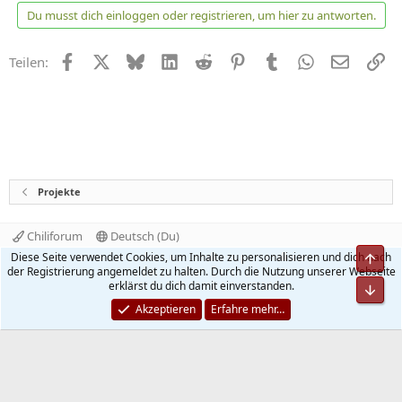
t
Du musst dich einloggen oder registrieren, um hier zu antworten.
i
o
n
Facebook
X
Bluesky
LinkedIn
Reddit
Pinterest
Tumblr
WhatsApp
E-Mail
Li
Teilen:
e
n
:
Projekte
Chiliforum
Deutsch (Du)
Kontakt
Nutzungsbedingungen
Datenschutz
Diese Seite verwendet Cookies, um Inhalte zu personalisieren und dich nach
Hilfe und Impressum
Start
R
der Registrierung angemeldet zu halten. Durch die Nutzung unserer Webseite
S
erklärst du dich damit einverstanden.
S
®
Community platform by XenForo
© 2010-2026 XenForo Ltd.
Akzeptieren
Erfahre mehr…
Quality Add-Ons made with
by
WMTech
.