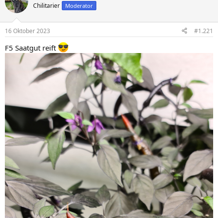
t
Chilitarier
Moderator
i
o
n
16 Oktober 2023
#1.221
e
n
F5 Saatgut reift
: