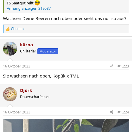
F5 Saatgut reift
Anhang anzeigen 319587
Wachsen Deine Beeren nach oben oder sieht das nur so aus?
Christine
R
e
a
k0rna
k
t
Chilitarier
Moderator
i
o
n
16 Oktober 2023
#1.223
e
n
Sie wachsen nach oben, Köpük x TML
:
Djork
Dauerscharfesser
16 Oktober 2023
#1.224