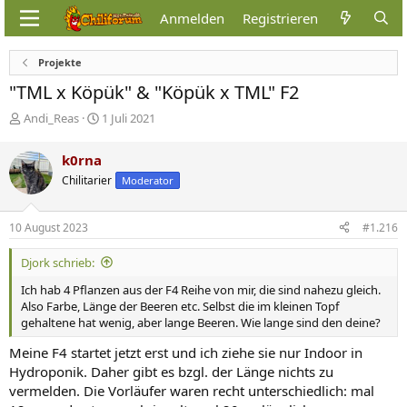
Anmelden
Registrieren
Projekte
"TML x Köpük" & "Köpük x TML" F2
E
E
Andi_Reas
1 Juli 2021
r
r
s
s
k0rna
t
t
Chilitarier
Moderator
e
e
l
l
l
l
10 August 2023
#1.216
e
t
r
a
Djork schrieb:
m
Ich hab 4 Pflanzen aus der F4 Reihe von mir, die sind nahezu gleich.
Also Farbe, Länge der Beeren etc. Selbst die im kleinen Topf
gehaltene hat wenig, aber lange Beeren. Wie lange sind den deine?
Meine F4 startet jetzt erst und ich ziehe sie nur Indoor in
Hydroponik. Daher gibt es bzgl. der Länge nichts zu
vermelden. Die Vorläufer waren recht unterschiedlich: mal