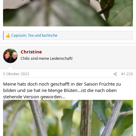
Capsium
,
Tex
und
karlinche
R
e
a
Christine
k
t
Chilis sind meine Leidenschaft!
i
o
n
5 Oktober 2023
#1.220
e
n
Meine hats doch noch geschafft in der Saison Früchte zu
:
bilden und sie hat ne Menge Blüten...ist die nach oben
stehende Version geworden...