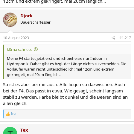
12cm und extrem gekringelt, mal 20cm länglich...
Djork
Dauerscharfesser
10 August 2023
#1.217
k0rna schrieb:
Meine F4 startet jetzt erst und ich ziehe sie nur Indoor in
Hydroponik. Daher gibt es bzgl. der Länge nichts zu vermelden. Die
Vorläufer waren recht unterschiedlich: mal 12cm und extrem
gekringelt, mal 20cm länglich...
So ist es aber bei mir auch. Alle liegen so dazwischen. Auch
bei der F4. Das passt in etwa. Wie gesagt, scheint langsam
stabil zu werden. Farbe bleibt dunkel und die Beeren sind an
allen gleich.
Ina
R
e
a
Tex
k
T