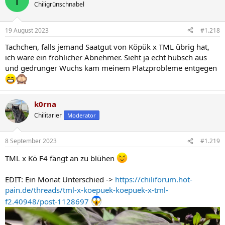
t
Chiligrünschnabel
i
o
n
19 August 2023
#1.218
e
n
Tachchen, falls jemand Saatgut von Köpük x TML übrig hat,
:
ich wäre ein fröhlicher Abnehmer. Sieht ja echt hübsch aus
und gedrunger Wuchs kam meinem Platzprobleme entgegen
k0rna
Chilitarier
Moderator
8 September 2023
#1.219
TML x Kö F4 fängt an zu blühen
EDIT: Ein Monat Unterschied ->
https://chiliforum.hot-
pain.de/threads/tml-x-koepuek-koepuek-x-tml-
f2.40948/post-1128697