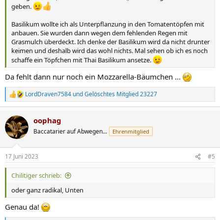
geben.
Basilikum wollte ich als Unterpflanzung in den Tomatentöpfen mit
anbauen. Sie wurden dann wegen dem fehlenden Regen mit
Grasmulch überdeckt. Ich denke der Basilikum wird da nicht drunter
keimen und deshalb wird das wohl nichts. Mal sehen ob ich es noch
schaffe ein Töpfchen mit Thai Basilikum ansetze.
Da fehlt dann nur noch ein Mozzarella-Bäumchen ...
LordDraven7584
und
Gelöschtes Mitglied 23227
R
e
a
oophag
k
t
Baccatarier auf Abwegen...
Ehrenmitglied
i
o
n
17 Juni 2023
#5
e
n
Chilitiger schrieb:
:
oder ganz radikal, Unten
Genau da!