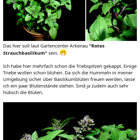
Das hier soll laut Gartencenter Arkenau
"Rotes
Strauchbasilikum"
sein.
Ich habe hier mehrfach schon die Triebspitzen gekappt. Einige
Triebe wollen schon blühen. Da sich die Hummeln in meiner
Umgebung sicher über Basilikumblüten freuen werden, lasse
ich ein paar Blütenstände stehen. Sind ja zudem auch sehr
hübsch die Blüten.