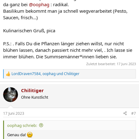
da ganz bei
@oophag
: radikal.
Basilikum bekommt man ja schnell wegverarbeitet (Pesto,
Saucen, frisch...)
Kulinarischen Gruß, pica
P.S.: . Falls Du die Pflanzen länger ziehen willst, nur nicht
blühen lassen, danach passiert nicht mehr viel, . Ich lasse sie
immer blühen. Die Summsemänner*innen lieben sie.
Zuletzt bearbeitet:
17 Juni 2023
LordDraven7584
,
oophag
und
Chilitiger
R
e
a
Chilitiger
k
t
Ohne Kunstlicht
i
o
n
17 Juni 2023
#7
e
n
oophag schrieb:
:
Genau da!