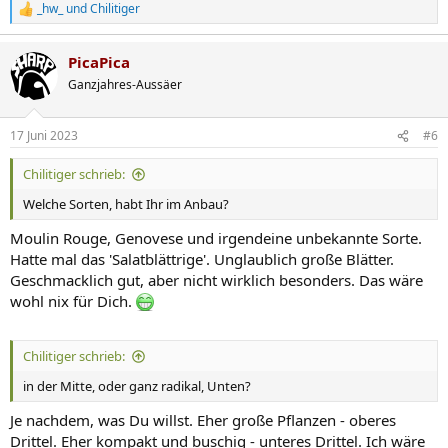
_hw_
und
Chilitiger
R
e
a
PicaPica
k
t
Ganzjahres-Aussäer
i
o
n
17 Juni 2023
#6
e
n
Chilitiger schrieb:
:
Welche Sorten, habt Ihr im Anbau?
Moulin Rouge, Genovese und irgendeine unbekannte Sorte.
Hatte mal das 'Salatblättrige'. Unglaublich große Blätter.
Geschmacklich gut, aber nicht wirklich besonders. Das wäre
wohl nix für Dich.
Chilitiger schrieb:
in der Mitte, oder ganz radikal, Unten?
Je nachdem, was Du willst. Eher große Pflanzen - oberes
Drittel. Eher kompakt und buschig - unteres Drittel. Ich wäre