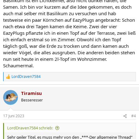
Basilikum ist ein Lichtkeimer, also nicht dunkel halten, die
:
Samen. Ich bin vor kurzem auf die Idee gekommen, es doch
auch mal selber mit Basilikum zu versuchen und hab
testweise ein paar Körnchen auf EazyPlugs angebracht: Schon
nach etwa drei Tagen kamen die Keime. Zwei der vier
EazyPlugs pflanzte ich in einen Topf auf der Terrasse, zwei ließ
ich einfach erstmal so im Zimmer. Obwohl ich den Topf
täglich goß, war die Erde zu trocken und dann kamen auch
wieder Vögel, die alles ausgruben. Die anderen beiden stehen
nun seit heute in einem 2l-Topf im Wohnzimmer.
Schaumermal.
LordDraven7584
R
e
a
Tiramisu
k
t
Besseresser
i
o
n
17 Juni 2023
#4
e
n
LordDraven7584 schrieb:
:
Sehr geiler Titel, es muss mehr von den „***-Der allgemeine Thread“