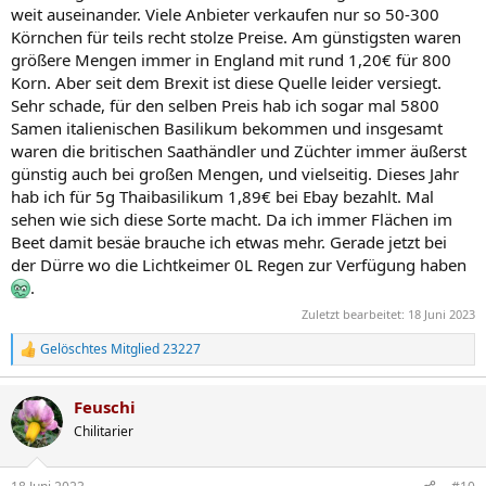
weit auseinander. Viele Anbieter verkaufen nur so 50-300
Körnchen für teils recht stolze Preise. Am günstigsten waren
größere Mengen immer in England mit rund 1,20€ für 800
Korn. Aber seit dem Brexit ist diese Quelle leider versiegt.
Sehr schade, für den selben Preis hab ich sogar mal 5800
Samen italienischen Basilikum bekommen und insgesamt
waren die britischen Saathändler und Züchter immer äußerst
günstig auch bei großen Mengen, und vielseitig. Dieses Jahr
hab ich für 5g Thaibasilikum 1,89€ bei Ebay bezahlt. Mal
sehen wie sich diese Sorte macht. Da ich immer Flächen im
Beet damit besäe brauche ich etwas mehr. Gerade jetzt bei
der Dürre wo die Lichtkeimer 0L Regen zur Verfügung haben
.
Zuletzt bearbeitet:
18 Juni 2023
Gelöschtes Mitglied 23227
R
e
a
Feuschi
k
t
Chilitarier
i
o
n