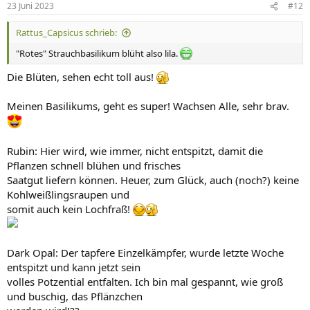
23 Juni 2023
#12
e
n
Rattus_Capsicus schrieb:
:
"Rotes" Strauchbasilikum blüht also lila.
Die Blüten, sehen echt toll aus!
Meinen Basilikums, geht es super! Wachsen Alle, sehr brav.
Rubin: Hier wird, wie immer, nicht entspitzt, damit die
Pflanzen schnell blühen und frisches
Saatgut liefern können. Heuer, zum Glück, auch (noch?) keine
Kohlweißlingsraupen und
somit auch kein Lochfraß!
Dark Opal: Der tapfere Einzelkämpfer, wurde letzte Woche
entspitzt und kann jetzt sein
volles Potzential entfalten. Ich bin mal gespannt, wie groß
und buschig, das Pflänzchen