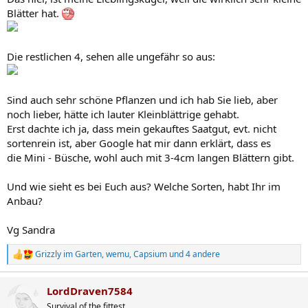
Blätter hat.
Die restlichen 4, sehen alle ungefähr so aus:
Sind auch sehr schöne Pflanzen und ich hab Sie lieb, aber
noch lieber, hätte ich lauter Kleinblättrige gehabt.
Erst dachte ich ja, dass mein gekauftes Saatgut, evt. nicht
sortenrein ist, aber Google hat mir dann erklärt, dass es
die Mini - Büsche, wohl auch mit 3-4cm langen Blättern gibt.
Und wie sieht es bei Euch aus? Welche Sorten, habt Ihr im
Anbau?
Vg Sandra
Grizzly im Garten
,
wemu
,
Capsium
und 4 andere
R
e
a
LordDraven7584
k
t
Survival of the fittest