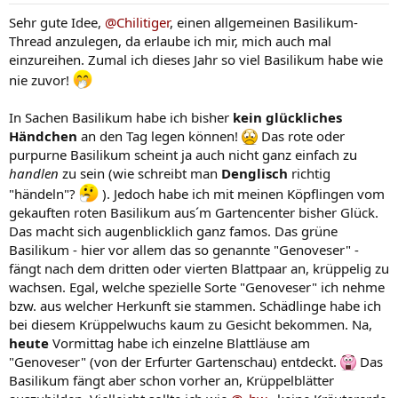
n
Sehr gute Idee,
@Chilitiger
, einen allgemeinen Basilikum-
:
Thread anzulegen, da erlaube ich mir, mich auch mal
einzureihen. Zumal ich dieses Jahr so viel Basilikum habe wie
nie zuvor!
In Sachen Basilikum habe ich bisher
kein glückliches
Händchen
an den Tag legen können!
Das rote oder
purpurne Basilikum scheint ja auch nicht ganz einfach zu
handlen
zu sein (wie schreibt man
Denglisch
richtig
"händeln"?
). Jedoch habe ich mit meinen Köpflingen vom
gekauften roten Basilikum aus´m Gartencenter bisher Glück.
Das macht sich augenblicklich ganz famos. Das grüne
Basilikum - hier vor allem das so genannte "Genoveser" -
fängt nach dem dritten oder vierten Blattpaar an, krüppelig zu
wachsen. Egal, welche spezielle Sorte "Genoveser" ich nehme
bzw. aus welcher Herkunft sie stammen. Schädlinge habe ich
bei diesem Krüppelwuchs kaum zu Gesicht bekommen. Na,
heute
Vormittag habe ich einzelne Blattläuse am
"Genoveser" (von der Erfurter Gartenschau) entdeckt.
Das
Basilikum fängt aber schon vorher an, Krüppelblätter