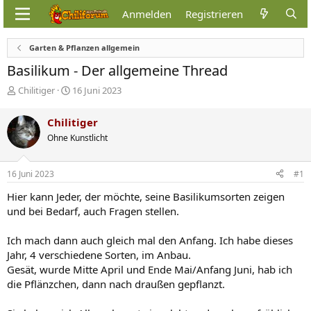
Anmelden
Registrieren
Garten & Pflanzen allgemein
Basilikum - Der allgemeine Thread
E
E
Chilitiger
16 Juni 2023
r
r
s
s
Chilitiger
t
t
Ohne Kunstlicht
e
e
l
l
l
l
16 Juni 2023
#1
e
t
r
a
Hier kann Jeder, der möchte, seine Basilikumsorten zeigen
m
und bei Bedarf, auch Fragen stellen.
Ich mach dann auch gleich mal den Anfang. Ich habe dieses
Jahr, 4 verschiedene Sorten, im Anbau.
Gesät, wurde Mitte April und Ende Mai/Anfang Juni, hab ich
die Pflänzchen, dann nach draußen gepflanzt.