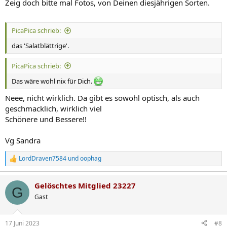
Zeig doch bitte mal Fotos, von Deinen diesjährigen Sorten.
PicaPica schrieb:
das 'Salatblättrige'.
PicaPica schrieb:
Das wäre wohl nix für Dich.
Neee, nicht wirklich. Da gibt es sowohl optisch, als auch
geschmacklich, wirklich viel
Schönere und Bessere!!
Vg Sandra
LordDraven7584
und
oophag
R
e
a
Gelöschtes Mitglied 23227
k
G
t
Gast
i
o
n
17 Juni 2023
#8
e