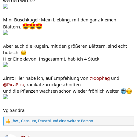
werden wird!??
Mini-Buschkugel: Mein Liebling, mit den ganz kleinen
Blättern.
Aber auch die Kugeln, mit den größeren Blättern, sind echt
hübsch.
Hier Eine davon. Insgesammt, hab ich 4 Stück.
Zimt: Hier habe ich, auf Empfehlung von
@oophag
und
@PicaPica
, radikal zurückgeschnitten
und die Pflanzen wachsen schon wieder fröhlich weiter.
Vg Sandra
_hw_
,
Capsium
,
Feuschi
und eine weitere Person
R
e
a