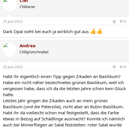
Clef
k
t
Chilitarier
i
o
n
23 Juni 2023
#13
e
n
Dark Opal sieht bei euch ja wirklich gut aus
:
Andrea
Chiligrünschnabel
23 Juni 2023
#14
Habt ihr eigentlich einen Tipp gegen Zikaden an Basilikum?
Habe ein nicht näher bezeichnetes grünes Basilikum, weil ich
vergessen habe, dass ich da die letzten Jahre schon kein Glück
hatte.
Letztes Jahr gingen die Zikaden auch an mein grünes
Basilikum (und die Petersilie), nicht aber an Rubin-Basilikum.
Habt ihr da vielleicht schon mal festgestellt, dass die Farbe
etwas in Bezug auf Schädlinge ausmacht? Konnte ich nämlich
auch bei Minierfliegen an Salat feststellen: roter Salat wurde