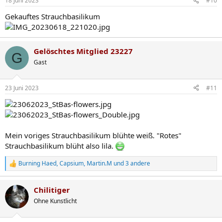
18 Juni 2023
#10
e
n
Gekauftes Strauchbasilikum
:
Gelöschtes Mitglied 23227
G
Gast
23 Juni 2023
#11
Mein voriges Strauchbasilikum blühte weiß. "Rotes"
Strauchbasilikum blüht also lila.
Burning Haed
,
Capsium
,
Martin.M
und 3 andere
R
e
a
Chilitiger
k
t
Ohne Kunstlicht
i
o
n