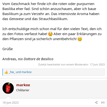
Vom Geschmack her finde ich die roten oder purpurnen
Basilika eher fad. Sind schön anzuschauen, aber ich baue
Basilikum ja zum Verzehr an. Das intensivste Aroma haben
das
Genovese
und das Strauchbasilikum.
Ich entschuldige mich schon mal für den vielen Text, den ich
zu den Fotos verfasst habe!
Aber ein paar Erklärungen zu
den Pflanzen sind ja sicherlich unentbehrlich!
Grüße
Andreas,
nix Dottore de Basilico
Zuletzt bearbeitet von einem Moderator:
17 Juni 2023
_hw_
und
markox
R
e
a
markox
k
t
Chilitarier
i
o
n
18 Juni 2023
#9
e