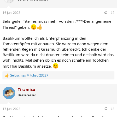
i
o
n
16 Juni 2023
#2
e
n
Sehr geiler Titel, es muss mehr von den „***-Der allgemeine
:
Thread“ geben.
Basilikum wollte ich als Unterpflanzung in den
Tomatentöpfen mit anbauen. Sie wurden dann wegen dem
fehlenden Regen mit Grasmulch überdeckt. Ich denke der
Basilikum wird da nicht drunter keimen und deshalb wird das
wohl nichts. Mal sehen ob ich es noch schaffe ein Töpfchen
mit Thai Basilikum ansetze.
Gelöschtes Mitglied 23227
R
e
a
Tiramisu
k
t
Besseresser
i
o
n
17 Juni 2023
#3
e
n