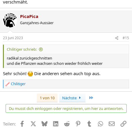
verschmäht.
PicaPica
Ganzjahres-Aussäer
23 Juni 2023
#15
Chilitiger schrieb:
radikal zurückgeschnitten
und die Pflanzen wachsen schon wieder fröhlich weiter
Sehr schön!
Die anderen sehen auch top aus.
Chilitiger
R
e
a
Letzte
1 von 10
Nächste
k
t
Du musst dich einloggen oder registrieren, um hier zu antworten.
i
o
n
Facebook
X
Bluesky
LinkedIn
Reddit
Pinterest
Tumblr
WhatsApp
E-Mail
Li
Teilen:
e
n