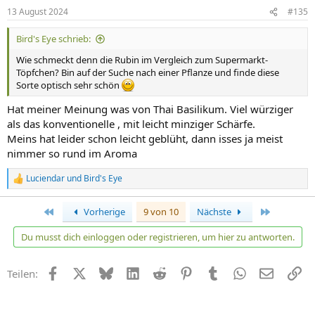
n
13 August 2024
#135
e
n
Bird's Eye schrieb:
:
Wie schmeckt denn die Rubin im Vergleich zum Supermarkt-
Töpfchen? Bin auf der Suche nach einer Pflanze und finde diese
Sorte optisch sehr schön
Hat meiner Meinung was von Thai Basilikum. Viel würziger
als das konventionelle , mit leicht minziger Schärfe.
Meins hat leider schon leicht geblüht, dann isses ja meist
nimmer so rund im Aroma
Luciendar
und
Bird's Eye
R
e
a
Erste
Letzte
Vorherige
9 von 10
Nächste
k
t
Du musst dich einloggen oder registrieren, um hier zu antworten.
i
o
n
Facebook
X
Bluesky
LinkedIn
Reddit
Pinterest
Tumblr
WhatsApp
E-Mail
Li
Teilen:
e
n
: