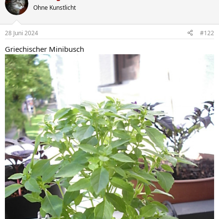
t
Ohne Kunstlicht
i
o
n
28 Juni 2024
#122
e
n
Griechischer Minibusch
: