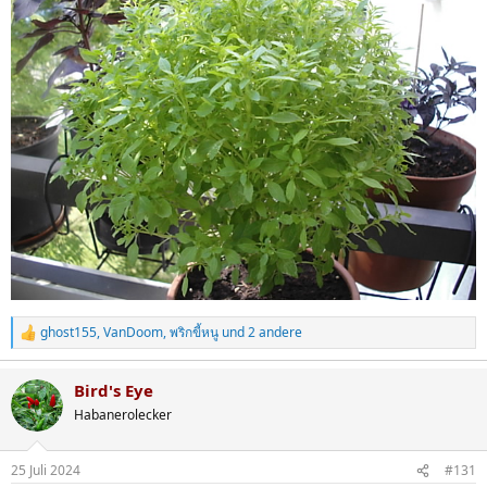
ghost155
,
VanDoom
,
พริกขี้หนู
und 2 andere
R
e
a
Bird's Eye
k
t
Habanerolecker
i
o
n
25 Juli 2024
#131
e