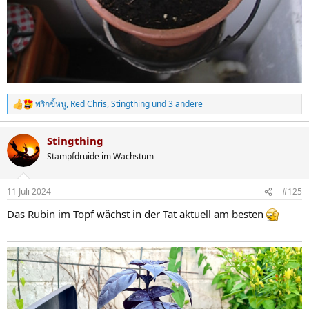
พริกขี้หนู
,
Red Chris
,
Stingthing
und 3 andere
R
e
a
Stingthing
k
t
Stampfdruide im Wachstum
i
o
n
11 Juli 2024
#125
e
n
Das Rubin im Topf wächst in der Tat aktuell am besten
: