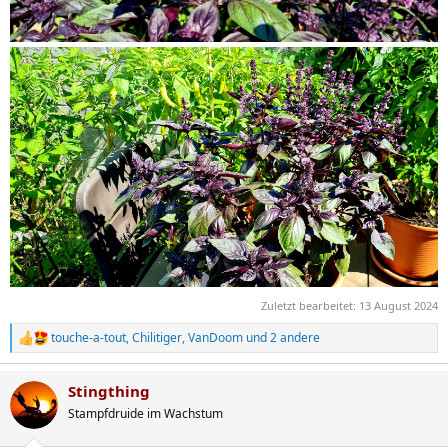
Zuletzt bearbeitet:
13 August 2024
touche-a-tout
,
Chilitiger
,
VanDoom
und 2 andere
R
e
a
Stingthing
k
t
Stampfdruide im Wachstum
i
o