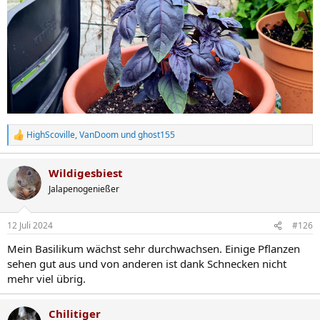
HighScoville
,
VanDoom
und
ghost155
R
e
a
Wildigesbiest
k
t
Jalapenogenießer
i
o
n
12 Juli 2024
#126
e
n
Mein Basilikum wächst sehr durchwachsen. Einige Pflanzen
:
sehen gut aus und von anderen ist dank Schnecken nicht
mehr viel übrig.
Chilitiger