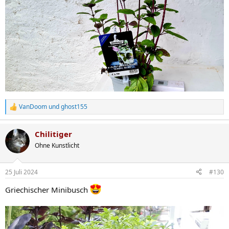
VanDoom
und
ghost155
R
e
a
Chilitiger
k
t
Ohne Kunstlicht
i
o
n
25 Juli 2024
#130
e
n
Griechischer Minibusch
: