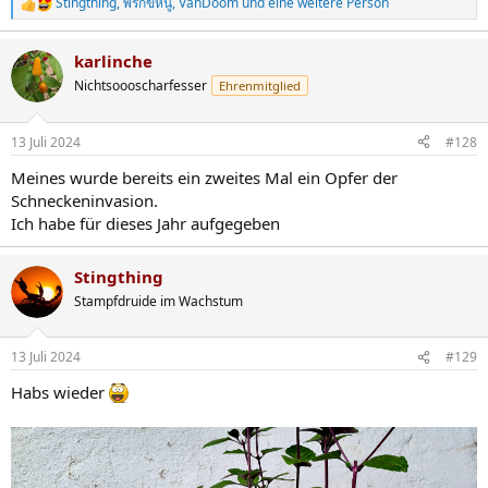
Stingthing
,
พริกขี้หนู
,
VanDoom
und eine weitere Person
R
e
a
karlinche
k
t
Nichtsoooscharfesser
Ehrenmitglied
i
o
n
13 Juli 2024
#128
e
n
Meines wurde bereits ein zweites Mal ein Opfer der
:
Schneckeninvasion.
Ich habe für dieses Jahr aufgegeben
Stingthing
Stampfdruide im Wachstum
13 Juli 2024
#129
Habs wieder