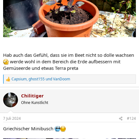
Hab auch das Gefühl, dass sie im Beet nicht so dolle wachsen
werde wohl in dem Bereich die Erde aufbessern mit
Gemüseerde und etwas Terra preta
Capsium
,
ghost155
und
VanDoom
R
e
a
Chilitiger
k
t
Ohne Kunstlicht
i
o
n
7 Juli 2024
#124
e
n
Griechischer Minibusch
: