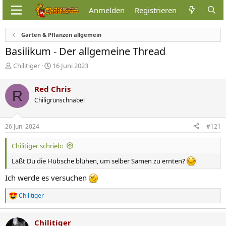
Anmelden
Registrieren
Garten & Pflanzen allgemein
Basilikum - Der allgemeine Thread
E
E
Chilitiger
16 Juni 2023
r
r
s
s
Red Chris
R
t
t
Chiligrünschnabel
e
e
l
l
l
l
26 Juni 2024
#121
e
t
r
a
Chilitiger schrieb:
m
Läßt Du die Hübsche blühen, um selber Samen zu ernten?
Ich werde es versuchen
Chilitiger
R
e
a
Chilitiger
k