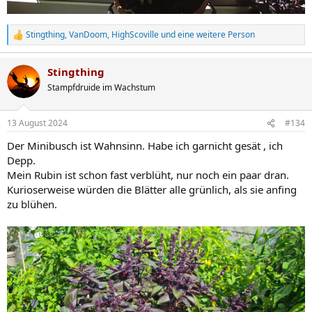
Stingthing
,
VanDoom
,
HighScoville
und eine weitere Person
R
e
a
Stingthing
k
t
Stampfdruide im Wachstum
i
o
n
13 August 2024
#134
e
n
Der Minibusch ist Wahnsinn. Habe ich garnicht gesät , ich
:
Depp.
Mein Rubin ist schon fast verblüht, nur noch ein paar dran.
Kurioserweise würden die Blätter alle grünlich, als sie anfing
zu blühen.