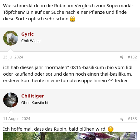
n
Wie schmeckt denn die Rubin im Vergleich zum Supermarkt-
:
Töpfchen? Bin auf der Suche nach einer Pflanze und finde
diese Sorte optisch sehr schön
Gyric
Chili-Wiesel
25 Juli 2024
#132
ich hab dieses jahr "normalen" 0815-basilikum (bio vom lidl
oder kaufland oder so) und dann noch einen thai-basilikum.
ersterer kam heute in eine tomatensuppe hinein ^^ lecker
Chilitiger
Ohne Kunstlicht
11 August 2024
#133
Ich hoffe mal, dass das Rubin, bald blühen wird.