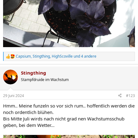
Capsium
,
Stingthing
,
HighScoville
und 4 andere
R
e
a
Stingthing
k
t
Stampfdruide im Wachstum
i
o
n
29 Juni 2024
#123
e
n
Hmm.. Meine funzeln so vor sich rum.. hoffentlich werden die
:
noch ordentlich blühen.
Bis Mitte Juli wirds nach nicht grad nen Wachstumsschub
geben, bei dem Wetter...