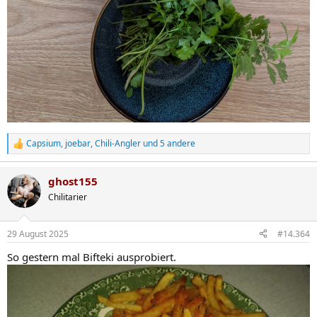
Capsium
,
joebar
,
Chili-Angler
und 5 andere
R
e
a
ghost155
k
t
Chilitarier
i
o
n
29 August 2025
#14.364
e
n
So gestern mal Bifteki ausprobiert.
: