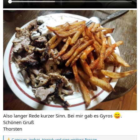
Also langer Rede kurzer Sinn. Bei mir gab es Gyros
.
Schönen Gruß
Thorsten
Capsium
,
joebar
,
Herryk
und eine weitere Person