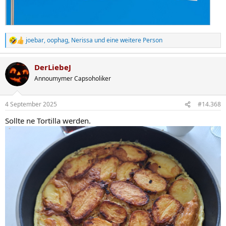
joebar
,
oophag
,
Nerissa
und eine weitere Person
R
e
a
DerLiebeJ
k
t
Annoumymer Capsoholiker
i
o
n
4 September 2025
#14.368
e
n
Sollte ne Tortilla werden.
: