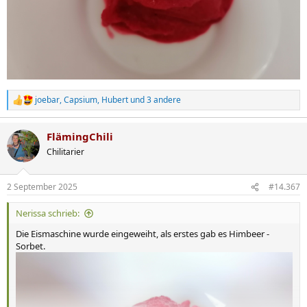
joebar
,
Capsium
,
Hubert
und 3 andere
R
e
a
FlämingChili
k
t
Chilitarier
i
o
n
2 September 2025
#14.367
e
n
Nerissa schrieb:
:
Die Eismaschine wurde eingeweiht, als erstes gab es Himbeer -
Sorbet.