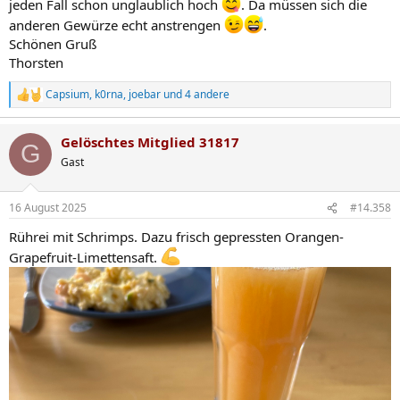
jeden Fall schon unglaublich hoch
. Da müssen sich die
anderen Gewürze echt anstrengen
.
Schönen Gruß
Thorsten
Capsium
,
k0rna
,
joebar
und 4 andere
R
e
a
Gelöschtes Mitglied 31817
k
G
t
Gast
i
o
n
16 August 2025
#14.358
e
n
Rührei mit Schrimps. Dazu frisch gepressten Orangen-
:
Grapefruit-Limettensaft.