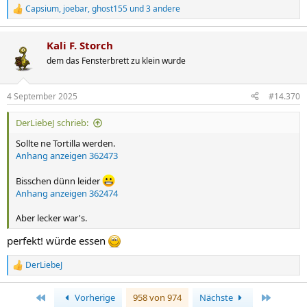
Capsium
,
joebar
,
ghost155
und 3 andere
R
e
a
Kali F. Storch
k
t
dem das Fensterbrett zu klein wurde
i
o
n
4 September 2025
#14.370
e
n
DerLiebeJ schrieb:
:
Sollte ne Tortilla werden.
Anhang anzeigen 362473
Bisschen dünn leider
Anhang anzeigen 362474
Aber lecker war's.
perfekt! würde essen
DerLiebeJ
R
e
a
Erste
Letzte
Vorherige
958 von 974
Nächste
k