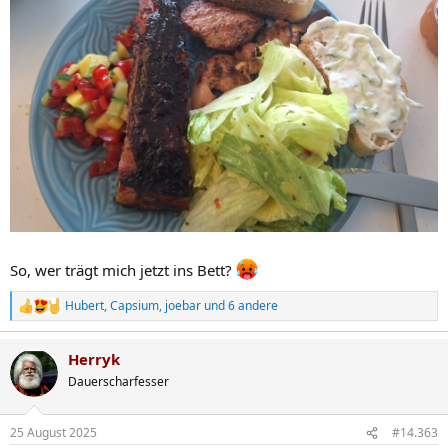
So, wer trägt mich jetzt ins Bett?
Hubert
,
Capsium
,
joebar
und 6 andere
R
e
a
Herryk
k
t
Dauerscharfesser
i
o
n
25 August 2025
#14.363
e