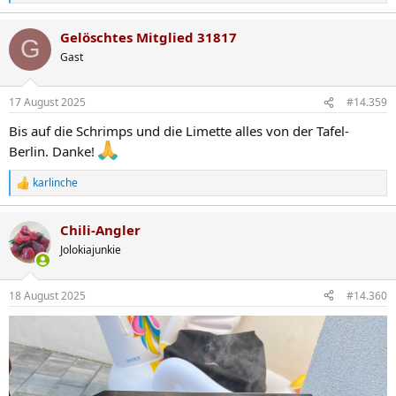
e
a
Gelöschtes Mitglied 31817
k
G
t
Gast
i
o
n
17 August 2025
#14.359
e
n
Bis auf die Schrimps und die Limette alles von der Tafel-
:
Berlin. Danke!
karlinche
R
e
a
Chili-Angler
k
t
Jolokiajunkie
i
o
n
18 August 2025
#14.360
e
n
: