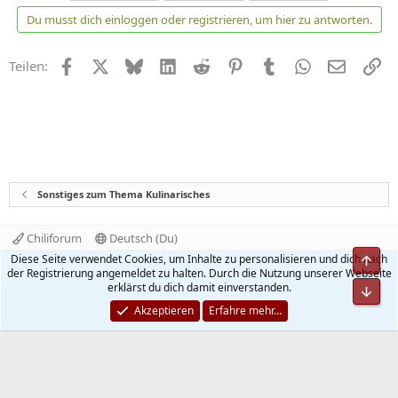
t
Du musst dich einloggen oder registrieren, um hier zu antworten.
i
o
n
Facebook
X
Bluesky
LinkedIn
Reddit
Pinterest
Tumblr
WhatsApp
E-Mail
Li
Teilen:
e
n
:
Sonstiges zum Thema Kulinarisches
Chiliforum
Deutsch (Du)
Kontakt
Nutzungsbedingungen
Datenschutz
Diese Seite verwendet Cookies, um Inhalte zu personalisieren und dich nach
Hilfe und Impressum
Start
R
der Registrierung angemeldet zu halten. Durch die Nutzung unserer Webseite
S
erklärst du dich damit einverstanden.
S
®
Community platform by XenForo
© 2010-2026 XenForo Ltd.
Akzeptieren
Erfahre mehr…
Quality Add-Ons made with
by
WMTech
.