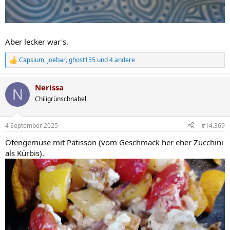
Aber lecker war's.
Capsium
,
joebar
,
ghost155
und 4 andere
R
e
a
Nerissa
k
N
t
Chiligrünschnabel
i
o
n
4 September 2025
#14.369
e
n
Ofengemüse mit Patisson (vom Geschmack her eher Zucchini
:
als Kürbis).