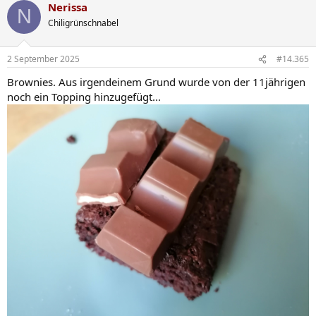
Nerissa
k
N
t
Chiligrünschnabel
i
o
n
2 September 2025
#14.365
e
n
Brownies. Aus irgendeinem Grund wurde von der 11jährigen
:
noch ein Topping hinzugefügt...