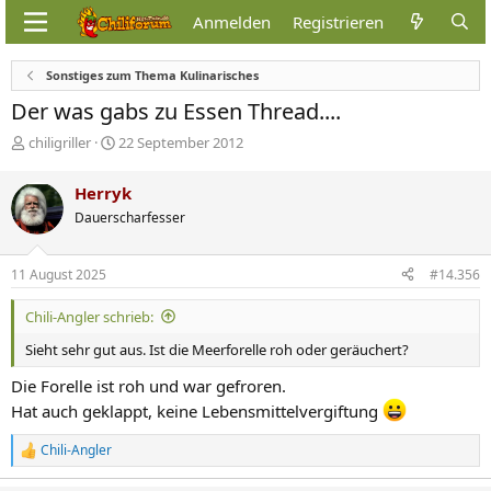
Anmelden
Registrieren
Sonstiges zum Thema Kulinarisches
Der was gabs zu Essen Thread....
E
E
chiligriller
22 September 2012
r
r
s
s
Herryk
t
t
Dauerscharfesser
e
e
l
l
l
l
11 August 2025
#14.356
e
t
r
a
Chili-Angler schrieb:
m
Sieht sehr gut aus. Ist die Meerforelle roh oder geräuchert?
Die Forelle ist roh und war gefroren.
Hat auch geklappt, keine Lebensmittelvergiftung
Chili-Angler
R
e