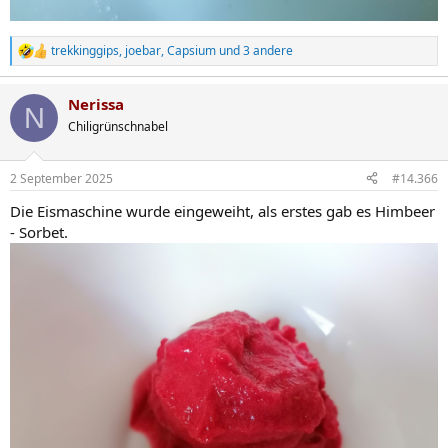
trekkinggips
,
joebar
,
Capsium
und 3 andere
R
e
a
Nerissa
k
N
t
Chiligrünschnabel
i
o
n
2 September 2025
#14.366
e
n
Die Eismaschine wurde eingeweiht, als erstes gab es Himbeer
:
- Sorbet.