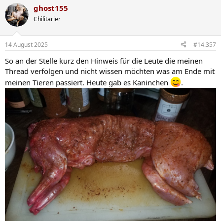
a
ghost155
k
t
Chilitarier
i
o
n
14 August 2025
#14.357
e
n
So an der Stelle kurz den Hinweis für die Leute die meinen
:
Thread verfolgen und nicht wissen möchten was am Ende mit
meinen Tieren passiert. Heute gab es Kaninchen
.