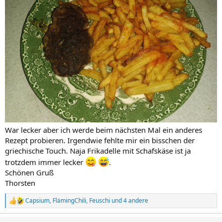
War lecker aber ich werde beim nächsten Mal ein anderes
Rezept probieren. Irgendwie fehlte mir ein bisschen der
griechische Touch. Naja Frikadelle mit Schafskäse ist ja
trotzdem immer lecker
.
Schönen Gruß
Thorsten
Capsium
,
FlämingChili
,
Feuschi
und 4 andere
R
e
a