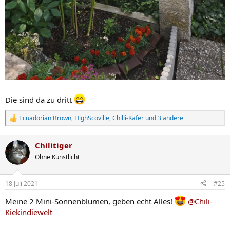
Die sind da zu dritt
Ecuadorian Brown
,
HighScoville
,
Chilli-Käfer
und 3 andere
R
e
a
Chilitiger
k
t
Ohne Kunstlicht
i
o
n
18 Juli 2021
#25
e
n
Meine 2 Mini-Sonnenblumen, geben echt Alles!
@Chili-
:
Kiekindiewelt