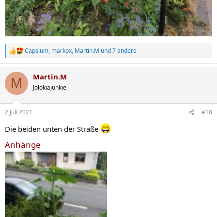
Capsium
,
markox
,
Martin.M
und 7 andere
R
e
a
Martin.M
k
M
t
Jolokiajunkie
i
o
n
2 Juli 2021
#18
e
n
Die beiden unten der Straße
:
Anhänge