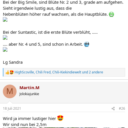
Bei der Big Smile, sind Blüte Nr. 2 und 3, grade am aufgehen.
Sieht irgendwie lustig aus, dass die
Nebenblüten höher rauf wachsen, als die Hauptblüte.
Bei der Suntastic, ist die erste Blüte verblüht, .....
.... aber Nr. 4 und 5, sind schon in Arbeit.
Lg Sandra
HighScoville
,
Chili Fred
,
Chili-Kiekindiewelt
und 2 andere
R
e
a
Martin.M
k
M
t
Jolokiajunkie
i
o
n
18 Juli 2021
#26
e
n
Wird ja immer lustiger hier
:
Wir sind nun bei 2,5m