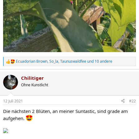
Ecuadorian Brown
,
So_la
,
Taunuswaldfee
und 10 andere
R
e
a
Chilitiger
k
t
Ohne Kunstlicht
i
o
n
12 Juli 2021
#22
e
n
Die nächsten 2 Blüten, an meiner Suntastic, sind grade am
:
aufgehen.