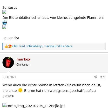
Suntastic
Die Blütenblätter sehen aus, wie kleine, züngelnde Flammen.
Lg Sandra
Chili Fred
,
schalabenjo
,
markox
und 8 andere
R
e
a
markox
k
t
Chilitarier
i
o
n
6 Juli 2021
#20
e
n
Wenn auch die echte Sonne in letzter Zeit kaum noch da ist,
:
die erste
-Blume hat nun wenigstens geschafft auf zu
gehen: