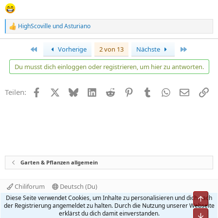
HighScoville
und
Asturiano
R
e
a
Erste
Letzte
Vorherige
2 von 13
Nächste
k
t
Du musst dich einloggen oder registrieren, um hier zu antworten.
i
o
n
Facebook
X
Bluesky
LinkedIn
Reddit
Pinterest
Tumblr
WhatsApp
E-Mail
Li
Teilen:
e
n
:
Garten & Pflanzen allgemein
Chiliforum
Deutsch (Du)
Kontakt
Nutzungsbedingungen
Datenschutz
Diese Seite verwendet Cookies, um Inhalte zu personalisieren und dich nach
Hilfe und Impressum
Start
R
der Registrierung angemeldet zu halten. Durch die Nutzung unserer Webseite
S
erklärst du dich damit einverstanden.
S