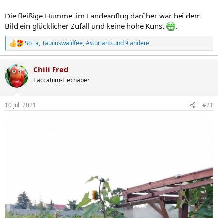
Die fleißige Hummel im Landeanflug darüber war bei dem
Bild ein glücklicher Zufall und keine hohe Kunst
.
So_la
,
Taunuswaldfee
,
Asturiano
und 9 andere
R
e
a
Chili Fred
k
t
Baccatum-Liebhaber
i
o
n
10 Juli 2021
#21
e
n
: