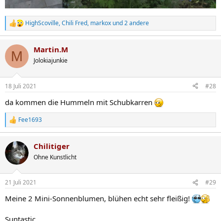
HighScoville
,
Chili Fred
,
markox
und 2 andere
R
e
a
Martin.M
k
M
t
Jolokiajunkie
i
o
n
18 Juli 2021
#28
e
n
da kommen die Hummeln mit Schubkarren
:
Fee1693
R
e
a
Chilitiger
k
t
Ohne Kunstlicht
i
o
n
21 Juli 2021
#29
e
n
Meine 2 Mini-Sonnenblumen, blühen echt sehr fleißig!
:
Suntastic