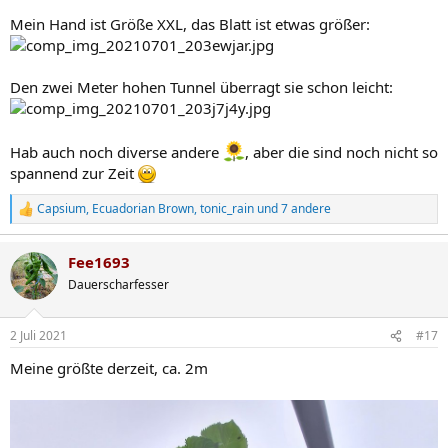
Mein Hand ist Größe XXL, das Blatt ist etwas größer:
Den zwei Meter hohen Tunnel überragt sie schon leicht:
Hab auch noch diverse andere
, aber die sind noch nicht so
spannend zur Zeit
Capsium
,
Ecuadorian Brown
,
tonic_rain
und 7 andere
R
e
a
Fee1693
k
t
Dauerscharfesser
i
o
n
2 Juli 2021
#17
e
n
Meine größte derzeit, ca. 2m
: