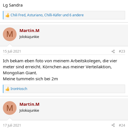
Lg Sandra
Chili Fred
,
Asturiano
,
Chilli-Käfer
und 6 andere
R
e
a
Martin.M
k
M
t
Jolokiajunkie
i
o
n
15 Juli 2021
#23
e
n
Ich bekam eben foto von meinem Arbeitskolegen, die vier
:
meter sind erreicht. Körnchen aus meiner Verteilaktion,
Mongolian Giant.
Meine tummeln sich bei 2m
IronHosch
R
e
a
Martin.M
k
M
t
Jolokiajunkie
i
o
n
17 Juli 2021
#24
e