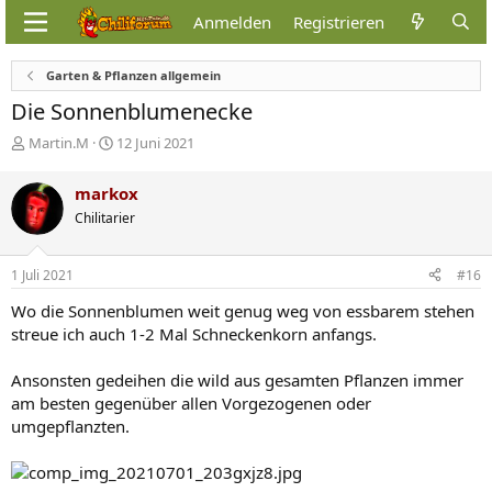
Anmelden
Registrieren
Garten & Pflanzen allgemein
Die Sonnenblumenecke
E
E
Martin.M
12 Juni 2021
r
r
s
s
markox
t
t
Chilitarier
e
e
l
l
l
l
1 Juli 2021
#16
e
t
r
a
Wo die Sonnenblumen weit genug weg von essbarem stehen
m
streue ich auch 1-2 Mal Schneckenkorn anfangs.
Ansonsten gedeihen die wild aus gesamten Pflanzen immer
am besten gegenüber allen Vorgezogenen oder
umgepflanzten.