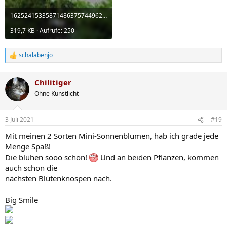
16252415335871486375744962370451.jpg
319,7 KB · Aufrufe: 250
schalabenjo
R
e
a
Chilitiger
k
t
Ohne Kunstlicht
i
o
n
3 Juli 2021
#19
e
n
Mit meinen 2 Sorten Mini-Sonnenblumen, hab ich grade jede
:
Menge Spaß!
Die blühen sooo schön!
Und an beiden Pflanzen, kommen
auch schon die
nächsten Blütenknospen nach.
Big Smile