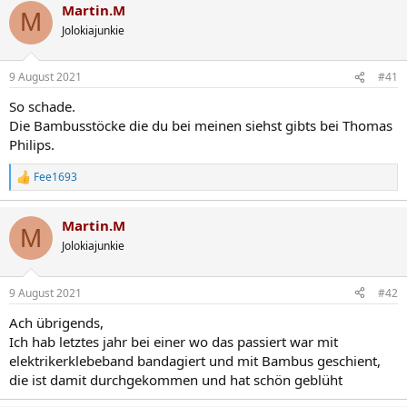
Martin.M
k
M
t
Jolokiajunkie
i
o
n
9 August 2021
#41
e
n
So schade.
:
Die Bambusstöcke die du bei meinen siehst gibts bei Thomas
Philips.
Fee1693
R
e
a
Martin.M
k
M
t
Jolokiajunkie
i
o
n
9 August 2021
#42
e
n
Ach übrigends,
:
Ich hab letztes jahr bei einer wo das passiert war mit
elektrikerklebeband bandagiert und mit Bambus geschient,
die ist damit durchgekommen und hat schön geblüht