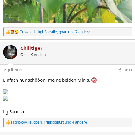
Crowned
,
HighScoville
,
goan
und 7 andere
R
e
a
Chilitiger
k
t
Ohne Kunstlicht
i
o
n
25 Juli 2021
#33
e
n
Einfach nur schööön, meine beiden Minis.
:
Lg Sandra
HighScoville
,
goan
,
TrinkJoghurt
und 4 andere
R
e
a