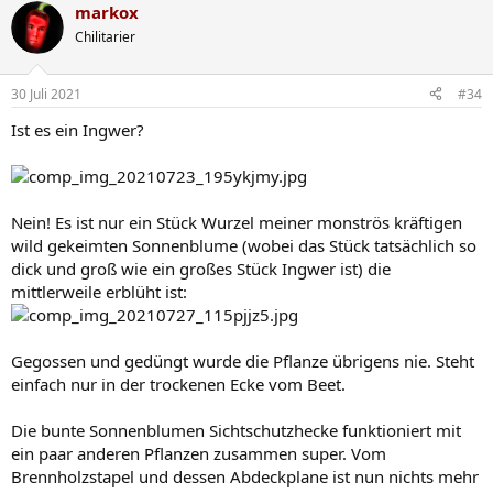
markox
k
t
Chilitarier
i
o
n
30 Juli 2021
#34
e
n
Ist es ein Ingwer?
:
Nein! Es ist nur ein Stück Wurzel meiner monströs kräftigen
wild gekeimten Sonnenblume (wobei das Stück tatsächlich so
dick und groß wie ein großes Stück Ingwer ist) die
mittlerweile erblüht ist:
Gegossen und gedüngt wurde die Pflanze übrigens nie. Steht
einfach nur in der trockenen Ecke vom Beet.
Die bunte Sonnenblumen Sichtschutzhecke funktioniert mit
ein paar anderen Pflanzen zusammen super. Vom
Brennholzstapel und dessen Abdeckplane ist nun nichts mehr