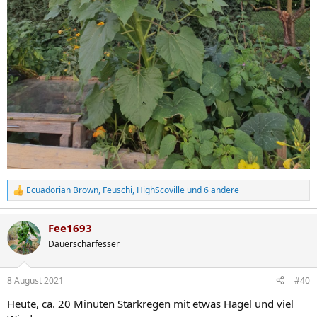
Ecuadorian Brown
,
Feuschi
,
HighScoville
und 6 andere
R
e
a
Fee1693
k
t
Dauerscharfesser
i
o
n
8 August 2021
#40
e
n
Heute, ca. 20 Minuten Starkregen mit etwas Hagel und viel
: