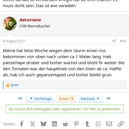
muss dicht sein. Das ist wie veredeln
Asturiano
Chili-Warmduscher
9 August 2021
#45
Meine hat letze Woche wegen dem Sturm einen riss
bekommen von oben nach unten ca 1 Meter lang. Hab
panzertape drüber und bisher wächst und blüht fir weiter. Bei
den Tomaten war der haupttrieb von den böen ab ca. Hälfte
ab..hab ich auch gepanzertaped und bisher bleibt grün
goan
R
e
a
Erste
Letzte
Vorherige
3 von 13
Nächste
k
t
Du musst dich einloggen oder registrieren, um hier zu antworten.
i
o
n
Facebook
X
Bluesky
LinkedIn
Reddit
Pinterest
Tumblr
WhatsApp
E-Mail
Li
Teilen:
e
n