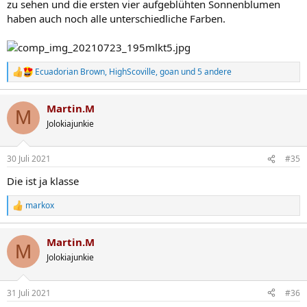
zu sehen und die ersten vier aufgeblühten Sonnenblumen
haben auch noch alle unterschiedliche Farben.
Ecuadorian Brown
,
HighScoville
,
goan
und 5 andere
R
e
a
Martin.M
k
M
t
Jolokiajunkie
i
o
n
30 Juli 2021
#35
e
n
Die ist ja klasse
:
markox
R
e
a
Martin.M
k
M
t
Jolokiajunkie
i
o
n
31 Juli 2021
#36
e