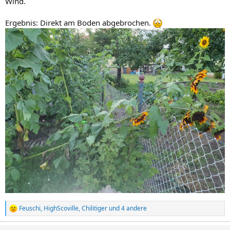
Wind.
Ergebnis: Direkt am Boden abgebrochen.
Feuschi
,
HighScoville
,
Chilitiger
und 4 andere
R
e
a