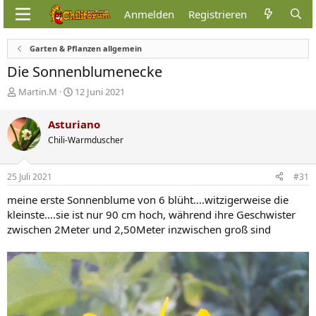
Anmelden
Registrieren
Garten & Pflanzen allgemein
Die Sonnenblumenecke
E
E
Martin.M
12 Juni 2021
r
r
s
s
Asturiano
t
t
Chili-Warmduscher
e
e
l
l
l
l
25 Juli 2021
#31
e
t
r
a
meine erste Sonnenblume von 6 blüht....witzigerweise die
m
kleinste....sie ist nur 90 cm hoch, während ihre Geschwister
zwischen 2Meter und 2,50Meter inzwischen groß sind