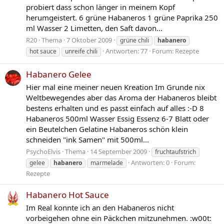
probiert dass schon länger in meinem Kopf
herumgeistert. 6 grüne Habaneros 1 grüne Paprika 250
ml Wasser 2 Limetten, den Saft davon...
R20
Thema
7 Oktober 2009
grüne chili
habanero
Antworten: 77
Forum:
Rezepte
hot sauce
unreife chili
Habanero Gelee
Hier mal eine meiner neuen Kreation Im Grunde nix
Weltbewegendes aber das Aroma der Habaneros bleibt
bestens erhalten und es passt einfach auf alles :-D 8
Habaneros 500ml Wasser Essig Essenz 6-7 Blatt oder
ein Beutelchen Gelatine Habaneros schön klein
schneiden "ink Samen" mit 500ml...
PsychoElvis
Thema
14 September 2009
fruchtaufstrich
Antworten: 0
Forum:
gelee
habanero
marmelade
Rezepte
Habanero Hot Sauce
Im Real konnte ich an den Habaneros nicht
vorbeigehen ohne ein Päckchen mitzunehmen. :w00t: