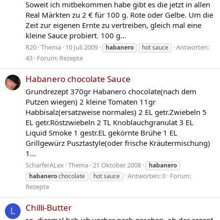
Soweit ich mitbekommen habe gibt es die jetzt in allen
Real Märkten zu 2 € für 100 g. Rote oder Gelbe. Um die
Zeit zur eigenen Ernte zu vertreiben, gleich mal eine
kleine Sauce probiert. 100 g...
R20
Thema
10 Juli 2009
Antworten:
habanero
hot sauce
43
Forum:
Rezepte
Habanero chocolate Sauce
Grundrezept 370gr Habanero chocolate(nach dem
Putzen wiegen) 2 kleine Tomaten 11gr
Habbisalz(ersatzweise normales) 2 EL getr.Zwiebeln 5
EL getr.Röstzwiebeln 2 TL Knoblauchgranulat 3 EL
Liquid Smoke 1 gestr.EL gekörnte Brühe 1 EL
Grillgewürz Pusztastyle(oder frische Kräutermischung)
1...
ScharferALex
Thema
21 Oktober 2008
habanero
Antworten: 0
Forum:
habanero
chocolate
hot sauce
Rezepte
Chilli-Butter
L
so, diesmal hab ich vorher nach gesehen, ob das rezept