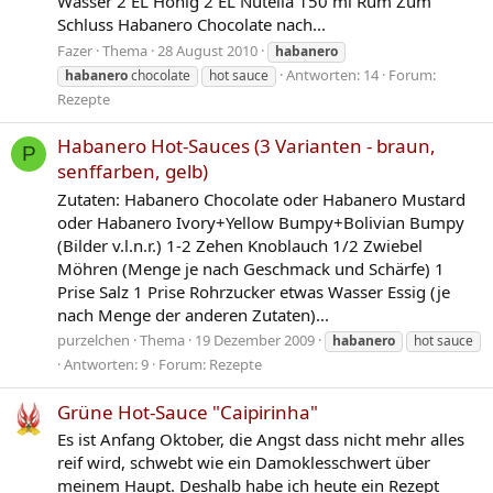
Wasser 2 EL Honig 2 EL Nutella 150 ml Rum Zum
Schluss Habanero Chocolate nach...
Fazer
Thema
28 August 2010
habanero
Antworten: 14
Forum:
habanero
chocolate
hot sauce
Rezepte
Habanero Hot-Sauces (3 Varianten - braun,
P
senffarben, gelb)
Zutaten: Habanero Chocolate oder Habanero Mustard
oder Habanero Ivory+Yellow Bumpy+Bolivian Bumpy
(Bilder v.l.n.r.) 1-2 Zehen Knoblauch 1/2 Zwiebel
Möhren (Menge je nach Geschmack und Schärfe) 1
Prise Salz 1 Prise Rohrzucker etwas Wasser Essig (je
nach Menge der anderen Zutaten)...
purzelchen
Thema
19 Dezember 2009
habanero
hot sauce
Antworten: 9
Forum:
Rezepte
Grüne Hot-Sauce "Caipirinha"
Es ist Anfang Oktober, die Angst dass nicht mehr alles
reif wird, schwebt wie ein Damoklesschwert über
meinem Haupt. Deshalb habe ich heute ein Rezept