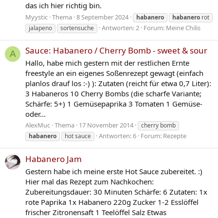
das ich hier richtig bin.
Myystic
Thema
8 September 2024
habanero
habanero
rot
Antworten: 2
Forum:
Meine Chilis
jalapeno
sortensuche
Sauce: Habanero / Cherry Bomb - sweet & sour
A
Hallo, habe mich gestern mit der restlichen Ernte
freestyle an ein eigenes Soßenrezept gewagt (einfach
planlos drauf los :-) ): Zutaten (reicht für etwa 0,7 Liter):
3 Habaneros 10 Cherry Bombs (die scharfe Variante;
Schärfe: 5+) 1 Gemüsepaprika 3 Tomaten 1 Gemüse-
oder...
AlexMuc
Thema
17 November 2014
cherry bomb
Antworten: 6
Forum:
Rezepte
habanero
hot sauce
Habanero Jam
Gestern habe ich meine erste Hot Sauce zubereitet. :)
Hier mal das Rezept zum Nachkochen:
Zubereitungsdauer: 30 Minuten Schärfe: 6 Zutaten: 1x
rote Paprika 1x Habanero 220g Zucker 1-2 Esslöffel
frischer Zitronensaft 1 Teelöffel Salz Etwas