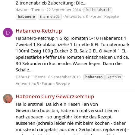
Zitronenabrieb Zubereitung: Die...
dayton
Thema
22 September 2014
fruchtaufstrich
Antworten: 8
Forum:
Rezepte
habanero
marmelade
Habanero-Ketchup
D
Habanero-Ketchup 1,5 kg Tomaten 5-10 Habaneros 1
Zwiebel 1 Knoblauchzehe 1 Limette 6 EL Tomatenmark
100ml Essig 100g Zucker 2 EL Salz 2 EL Olivenöl 1 EL
Speisestärke Pfeffer Die Tomaten einschneiden und ca.
30 Sekunden in kochendes Wasser legen. Dann die
Schale...
Debus.P
Thema
8 September 2013
habanero
ketchup
Antworten: 3
Forum:
Rezepte
Habanero Curry Gewürzketchup
Hallo erstmal! Da ich ein riesen Fan von
Gewürzketchups bin, habe ich mal versucht einen
nachzubauen - so ungefähr könnte das Rezept
aussehen (schreib leider nie mit beim kochen - daher
musste ich ungefähr aus dem Gedächtnis replizieren) -