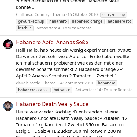
zudem dachte ich mir ein schöne Habanero Note
könnte...
Chillihead Country
Thema
15 Oktober 2010
curryketchup
gewürzketchup
habanero
habanero
orange
habanero
rot
Antworten: 4
Forum:
Rezepte
ketchup
Habanero-Apfel-Ananas Soße
Halli Hallo, hab heute ein wenig experimentiert. :w00t:
Da wir zur Zeit sehr viele Äpfel zur Ernte haben wollte
ich mal schauen ( probieren) wie das den mit einer
gewissen Schärfe schmeckt 2 Habanero orange 2-4
Äpfel 2 Ananas Scheiben 2 Tomaten 1 Zwiebel 1...
claudis-castle
Thema
24 September 2010
habanero
Antworten: 14
Forum:
Rezepte
habanero
orange
hot sauce
Habanero Death Veally Sauce
Heute war wieder Kochtag :D entstanden ist eine
Habanero Choclate Death Veally Sauce :P Zutaten: 12
Tomaten 1kg Karotten 1 Zwiebel 350 ml Balsamico
Essig 5 TL Salz 4 TL Zucker 300 ml Rotwein 200 ml