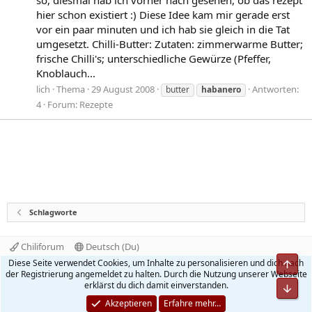
hier schon existiert :) Diese Idee kam mir gerade erst
vor ein paar minuten und ich hab sie gleich in die Tat
umgesetzt. Chilli-Butter: Zutaten: zimmerwarme Butter;
frische Chilli's; unterschiedliche Gewürze (Pfeffer,
Knoblauch...
lich
Thema
29 August 2008
Antworten:
butter
habanero
4
Forum:
Rezepte
Schlagworte
Chiliforum
Deutsch (Du)
Kontakt
Nutzungsbedingungen
Datenschutz
Diese Seite verwendet Cookies, um Inhalte zu personalisieren und dich nach
Obe
Hilfe und Impressum
Start
R
der Registrierung angemeldet zu halten. Durch die Nutzung unserer Webseite
S
erklärst du dich damit einverstanden.
Unt
S
®
Community platform by XenForo
© 2010-2026 XenForo Ltd.
Akzeptieren
Erfahre mehr…
Quality Add-Ons made with
by
WMTech
.