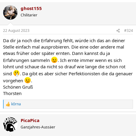
ghost155
Chilitarier
22 August 2023
#324
Da dir ja noch die Erfahrung fehlt, würde ich das an deiner
Stelle einfach mal ausprobieren. Die eine oder andere mal
etwas früher oder später ernten. Dann kannst du ja
Erfahrungen sammeln
. Ich ernte immer wenn es sich
lohnt und schaue da nicht so drauf wie lange die schon rot
sind
. Da gibt es aber sicher Perfektionisten die da genauer
vorgehen
.
Schönen Gruß
Thorsten
k0rna
R
e
a
PicaPica
k
t
Ganzjahres-Aussäer
i
o