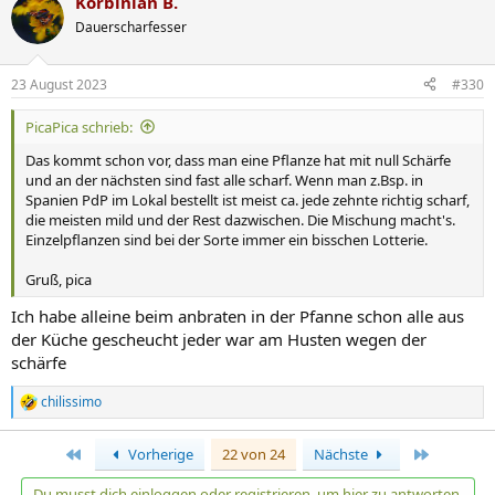
Korbinian B.
Dauerscharfesser
23 August 2023
#330
PicaPica schrieb:
Das kommt schon vor, dass man eine Pflanze hat mit null Schärfe
und an der nächsten sind fast alle scharf. Wenn man z.Bsp. in
Spanien PdP im Lokal bestellt ist meist ca. jede zehnte richtig scharf,
die meisten mild und der Rest dazwischen. Die Mischung macht's.
Einzelpflanzen sind bei der Sorte immer ein bisschen Lotterie.
Gruß, pica
Ich habe alleine beim anbraten in der Pfanne schon alle aus
der Küche gescheucht jeder war am Husten wegen der
schärfe
chilissimo
R
e
a
Erste
Letzte
Vorherige
22 von 24
Nächste
k
t
Du musst dich einloggen oder registrieren, um hier zu antworten.