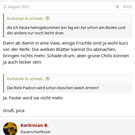
n
22 August 2023
#325
e
n
Korbinian B. schrieb:
:
Als ich heute heimgekommen bin lag ein Ast schon am Boden und
der andere nur noch leicht dran.
Dann ab damit in eine Vase, einige Früchte sind ja wohl kurz
vor der Reife. Die welken Blätter kannst Du abmachen,
bringen nichts mehr. Schade drum, aber grüne Chilis können
ja auch lecker sein.
Korbinian B. schrieb:
Die Rote Padron wird schon bisschen weich ernten?
Ja. Fester wird sie nicht mehr.
Gruß, pica
Korbinian B.
Dauerscharfesser