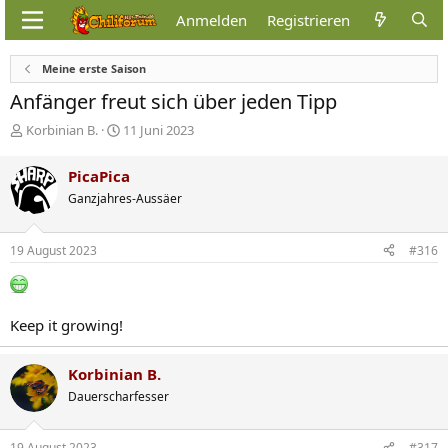
Anmelden
Registrieren
Meine erste Saison
Anfänger freut sich über jeden Tipp
E
E
Korbinian B.
11 Juni 2023
r
r
s
s
PicaPica
t
t
Ganzjahres-Aussäer
e
e
l
l
l
l
19 August 2023
#316
e
t
r
a
m
Keep it growing!
Korbinian B.
Dauerscharfesser
19 August 2023
#317