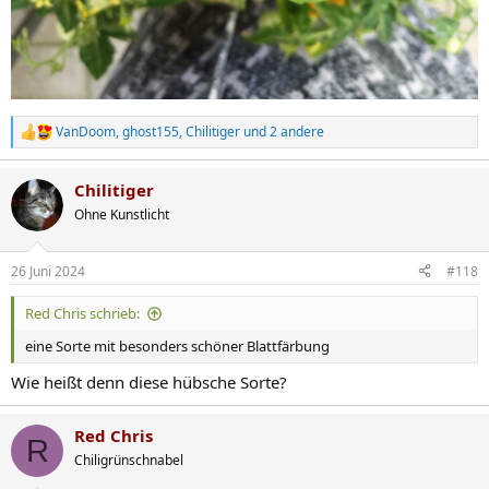
VanDoom
,
ghost155
,
Chilitiger
und 2 andere
R
e
a
Chilitiger
k
t
Ohne Kunstlicht
i
o
n
26 Juni 2024
#118
e
n
Red Chris schrieb:
:
eine Sorte mit besonders schöner Blattfärbung
Wie heißt denn diese hübsche Sorte?
Red Chris
R
Chiligrünschnabel