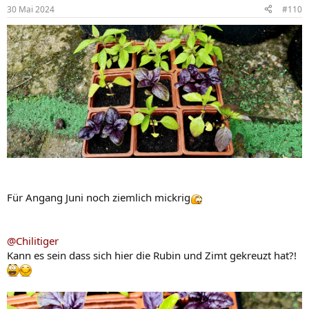
n
30 Mai 2024
#110
e
n
:
Für Angang Juni noch ziemlich mickrig
@Chilitiger
Kann es sein dass sich hier die Rubin und Zimt gekreuzt hat?!