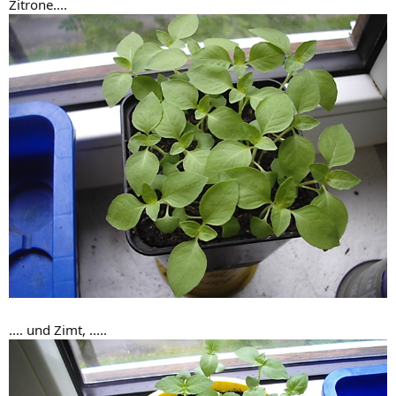
Zitrone....
.... und Zimt, .....