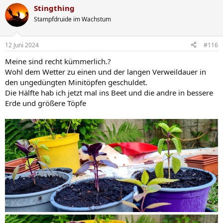
a
Stingthing
k
t
Stampfdruide im Wachstum
i
o
n
12 Juni 2024
#116
e
n
Meine sind recht kümmerlich.?
:
Wohl dem Wetter zu einen und der langen Verweildauer in
den ungedüngten Minitöpfen geschuldet.
Die Hälfte hab ich jetzt mal ins Beet und die andre in bessere
Erde und größere Töpfe