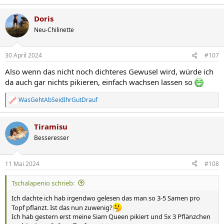
Doris
Neu-Chilinette
30 April 2024
#107
Also wenn das nicht noch dichteres Gewusel wird, würde ich
da auch gar nichts pikieren, einfach wachsen lassen so
WasGehtAbSeidIhrGutDrauf
R
e
a
Tiramisu
k
t
Besseresser
i
o
n
11 Mai 2024
#108
e
n
Tschalapenio schrieb:
:
Ich dachte ich hab irgendwo gelesen das man so 3-5 Samen pro
Topf pflanzt. Ist das nun zuwenig?
Ich hab gestern erst meine Siam Queen pikiert und 5x 3 Pflänzchen