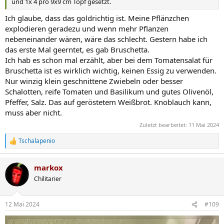
und 1x 4 pro 9x9 cm Topf gesetzt.
Ich glaube, dass das goldrichtig ist. Meine Pflänzchen
explodieren geradezu und wenn mehr Pflanzen
nebeneinander wären, wäre das schlecht. Gestern habe ich
das erste Mal geerntet, es gab Bruschetta.
Ich hab es schon mal erzählt, aber bei dem Tomatensalat für
Bruschetta ist es wirklich wichtig, keinen Essig zu verwenden.
Nur winzig klein geschnittene Zwiebeln oder besser
Schalotten, reife Tomaten und Basilikum und gutes Olivenöl,
Pfeffer, Salz. Das auf geröstetem Weißbrot. Knoblauch kann,
muss aber nicht.
Zuletzt bearbeitet:
11 Mai 2024
Tschalapenio
R
e
a
markox
k
t
Chilitarier
i
o
n
12 Mai 2024
#109
e
n
: