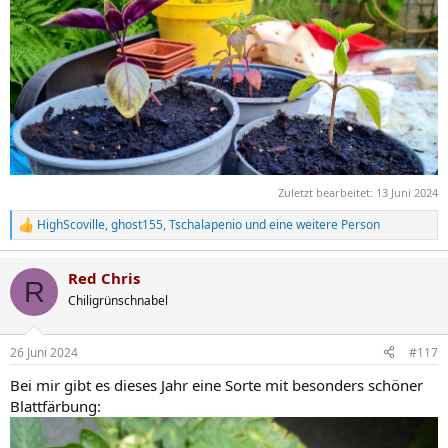
Zuletzt bearbeitet:
13 Juni 2024
HighScoville
,
ghost155
,
Tschalapenio
und eine weitere Person
R
e
a
Red Chris
k
R
t
Chiligrünschnabel
i
o
n
26 Juni 2024
#117
e
n
Bei mir gibt es dieses Jahr eine Sorte mit besonders schöner
:
Blattfärbung: