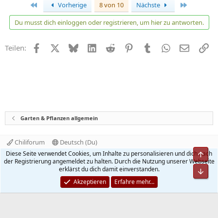
Erste
Letzte
Vorherige
8 von 10
Nächste
Du musst dich einloggen oder registrieren, um hier zu antworten.
Facebook
X
Bluesky
LinkedIn
Reddit
Pinterest
Tumblr
WhatsApp
E-Mail
Li
Teilen:
Garten & Pflanzen allgemein
Chiliforum
Deutsch (Du)
Kontakt
Nutzungsbedingungen
Datenschutz
Diese Seite verwendet Cookies, um Inhalte zu personalisieren und dich nach
Hilfe und Impressum
Start
R
der Registrierung angemeldet zu halten. Durch die Nutzung unserer Webseite
S
erklärst du dich damit einverstanden.
S
®
Community platform by XenForo
© 2010-2026 XenForo Ltd.
Akzeptieren
Erfahre mehr…
Quality Add-Ons made with
by
WMTech
.