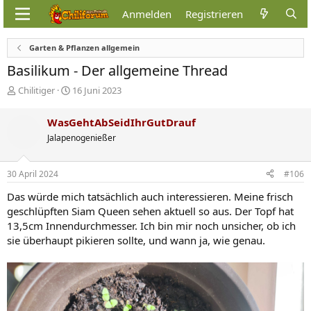
Anmelden
Registrieren
Garten & Pflanzen allgemein
Basilikum - Der allgemeine Thread
E
E
Chilitiger
16 Juni 2023
r
r
s
s
WasGehtAbSeidIhrGutDrauf
t
t
Jalapenogenießer
e
e
l
l
l
l
30 April 2024
#106
e
t
r
a
Das würde mich tatsächlich auch interessieren. Meine frisch
m
geschlüpften Siam Queen sehen aktuell so aus. Der Topf hat
13,5cm Innendurchmesser. Ich bin mir noch unsicher, ob ich
sie überhaupt pikieren sollte, und wann ja, wie genau.