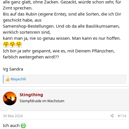
alle ganz glatt, ohne Zacken. Gezackt, würde schon sehr, für
Zimt sprechen.
Bis auf das Rubin (eigene Ernte), sind alle Sorten, die ich Dir
geschickt habe, aus
Samenshop-Bestellungen. Und ob da alle Basilikumsamen,
wirklich sortenrein sind,
kann man ja, nie so genau wissen. Man kann es nur hoffen.
Ich bin ja sehr gespannt, wie es, mit Deinem Pflänzchen,
farblich weitergehen wird!??
Vg Sandra
Mayachili
R
e
a
Stingthing
k
t
Stampfdruide im Wachstum
i
o
n
30 Mai 2024
#114
e
n
Ich auch
: