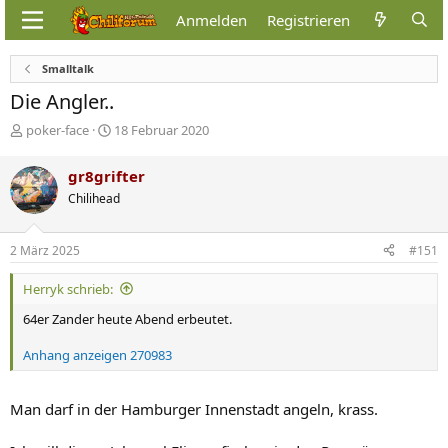
Anmelden
Registrieren
Smalltalk
Die Angler..
E
E
poker-face
18 Februar 2020
r
r
s
s
gr8grifter
t
t
Chilihead
e
e
l
l
l
l
2 März 2025
#151
e
t
r
a
Herryk schrieb:
m
64er Zander heute Abend erbeutet.
Anhang anzeigen 270983
Man darf in der Hamburger Innenstadt angeln, krass.