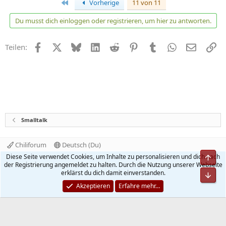
Erste
Vorherige
11 von 11
k
t
Du musst dich einloggen oder registrieren, um hier zu antworten.
i
o
n
Facebook
X
Bluesky
LinkedIn
Reddit
Pinterest
Tumblr
WhatsApp
E-Mail
Li
Teilen:
e
n
:
Smalltalk
Chiliforum
Deutsch (Du)
Kontakt
Nutzungsbedingungen
Datenschutz
Diese Seite verwendet Cookies, um Inhalte zu personalisieren und dich nach
Obe
Hilfe und Impressum
Start
R
der Registrierung angemeldet zu halten. Durch die Nutzung unserer Webseite
S
erklärst du dich damit einverstanden.
Unt
S
®
Community platform by XenForo
© 2010-2026 XenForo Ltd.
Akzeptieren
Erfahre mehr…
Quality Add-Ons made with
by
WMTech
.