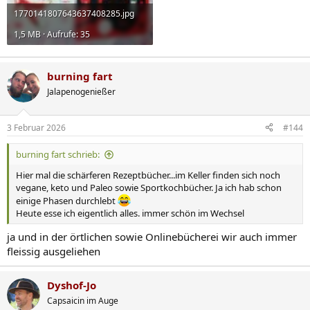
1770141807643637408285.jpg
1,5 MB · Aufrufe: 35
burning fart
Jalapenogenießer
3 Februar 2026
#144
burning fart schrieb:
Hier mal die schärferen Rezeptbücher...im Keller finden sich noch
vegane, keto und Paleo sowie Sportkochbücher. Ja ich hab schon
einige Phasen durchlebt
Heute esse ich eigentlich alles. immer schön im Wechsel
ja und in der örtlichen sowie Onlinebücherei wir auch immer
fleissig ausgeliehen
Dyshof-Jo
Capsaicin im Auge