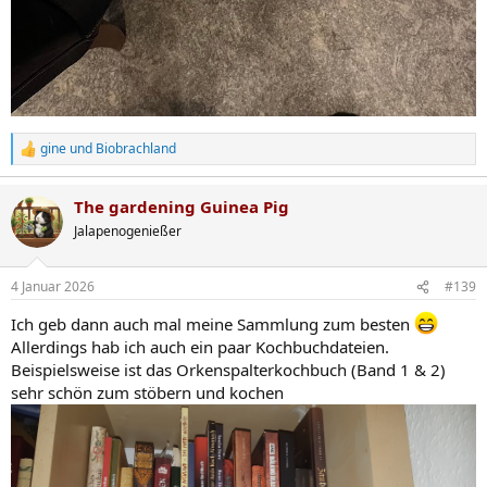
gine
und
Biobrachland
R
e
a
The gardening Guinea Pig
k
t
Jalapenogenießer
i
o
n
4 Januar 2026
#139
e
n
Ich geb dann auch mal meine Sammlung zum besten
:
Allerdings hab ich auch ein paar Kochbuchdateien.
Beispielsweise ist das Orkenspalterkochbuch (Band 1 & 2)
sehr schön zum stöbern und kochen