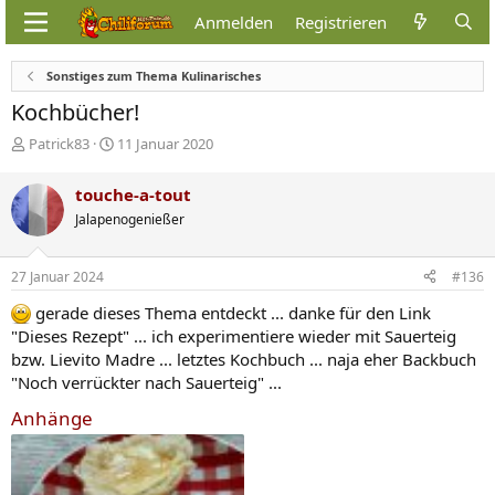
Anmelden
Registrieren
Sonstiges zum Thema Kulinarisches
Kochbücher!
E
E
Patrick83
11 Januar 2020
r
r
s
s
touche-a-tout
t
t
Jalapenogenießer
e
e
l
l
l
l
27 Januar 2024
#136
e
t
r
a
gerade dieses Thema entdeckt ... danke für den Link
m
"Dieses Rezept" ... ich experimentiere wieder mit Sauerteig
bzw. Lievito Madre ... letztes Kochbuch ... naja eher Backbuch
"Noch verrückter nach Sauerteig" ...
Anhänge