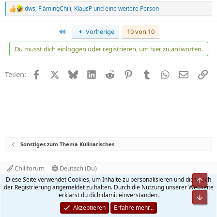
dws
,
FlämingChili
,
KlausP
und eine weitere Person
R
e
a
Erste
Vorherige
10 von 10
k
t
Du musst dich einloggen oder registrieren, um hier zu antworten.
i
o
n
Facebook
X
Bluesky
LinkedIn
Reddit
Pinterest
Tumblr
WhatsApp
E-Mail
Li
Teilen:
e
n
:
Sonstiges zum Thema Kulinarisches
Chiliforum
Deutsch (Du)
Kontakt
Nutzungsbedingungen
Datenschutz
Diese Seite verwendet Cookies, um Inhalte zu personalisieren und dich nach
Obe
Hilfe und Impressum
Start
R
der Registrierung angemeldet zu halten. Durch die Nutzung unserer Webseite
S
erklärst du dich damit einverstanden.
Unt
S
®
Community platform by XenForo
© 2010-2026 XenForo Ltd.
Akzeptieren
Erfahre mehr…
Quality Add-Ons made with
by
WMTech
.