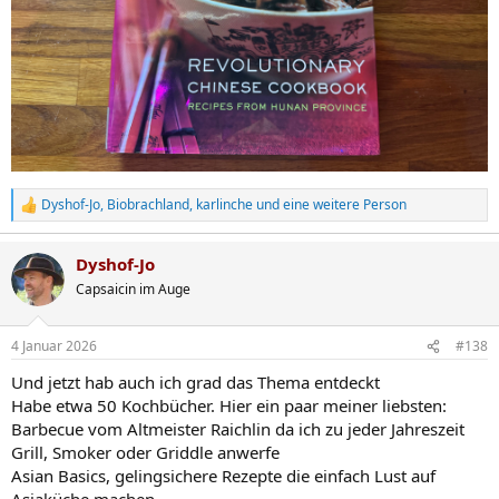
Dyshof-Jo
,
Biobrachland
,
karlinche
und eine weitere Person
R
e
a
Dyshof-Jo
k
t
Capsaicin im Auge
i
o
n
4 Januar 2026
#138
e
n
Und jetzt hab auch ich grad das Thema entdeckt
:
Habe etwa 50 Kochbücher. Hier ein paar meiner liebsten:
Barbecue vom Altmeister Raichlin da ich zu jeder Jahreszeit
Grill, Smoker oder Griddle anwerfe
Asian Basics, gelingsichere Rezepte die einfach Lust auf