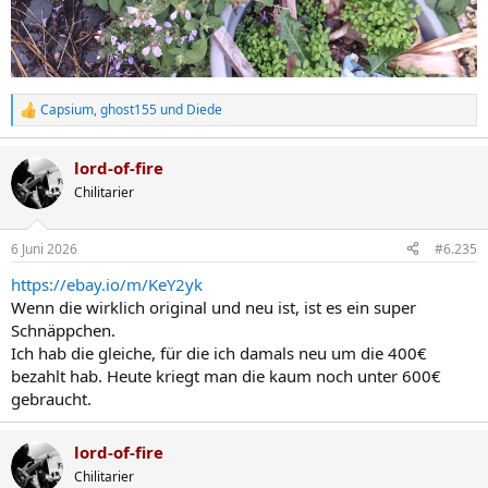
Capsium
,
ghost155
und
Diede
R
e
a
lord-of-fire
k
t
Chilitarier
i
o
n
6 Juni 2026
#6.235
e
n
https://ebay.io/m/KeY2yk
:
Wenn die wirklich original und neu ist, ist es ein super
Schnäppchen.
Ich hab die gleiche, für die ich damals neu um die 400€
bezahlt hab. Heute kriegt man die kaum noch unter 600€
gebraucht.
lord-of-fire
Chilitarier