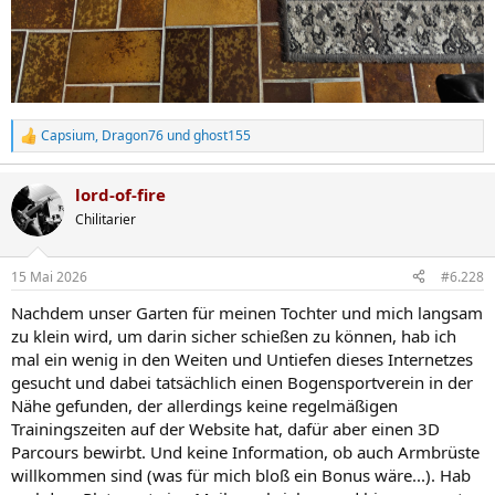
Capsium
,
Dragon76
und
ghost155
R
e
a
lord-of-fire
k
t
Chilitarier
i
o
n
15 Mai 2026
#6.228
e
n
Nachdem unser Garten für meinen Tochter und mich langsam
:
zu klein wird, um darin sicher schießen zu können, hab ich
mal ein wenig in den Weiten und Untiefen dieses Internetzes
gesucht und dabei tatsächlich einen Bogensportverein in der
Nähe gefunden, der allerdings keine regelmäßigen
Trainingszeiten auf der Website hat, dafür aber einen 3D
Parcours bewirbt. Und keine Information, ob auch Armbrüste
willkommen sind (was für mich bloß ein Bonus wäre...). Hab