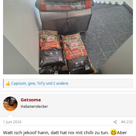
Capsium
,
gine
,
ToTy
und 2 andere
R
e
a
Getsome
k
t
Habanerolecker
i
o
n
1 Juni 2026
#6.232
e
n
Watt isch jekoof hann, datt hat nix mit chilli zu tun.
Aber
: