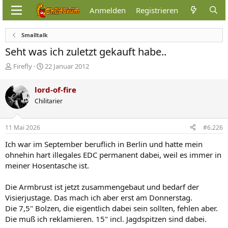
Anmelden
Registrieren
Smalltalk
Seht was ich zuletzt gekauft habe..
E
E
Firefly
22 Januar 2012
r
r
s
s
lord-of-fire
t
t
Chilitarier
e
e
l
l
l
l
11 Mai 2026
#6.226
e
t
r
a
Ich war im September beruflich in Berlin und hatte mein
m
ohnehin hart illegales EDC permanent dabei, weil es immer in
meiner Hosentasche ist.
Die Armbrust ist jetzt zusammengebaut und bedarf der
Visierjustage. Das mach ich aber erst am Donnerstag.
Die 7,5" Bolzen, die eigentlich dabei sein sollten, fehlen aber.
Die muß ich reklamieren. 15" incl. Jagdspitzen sind dabei.