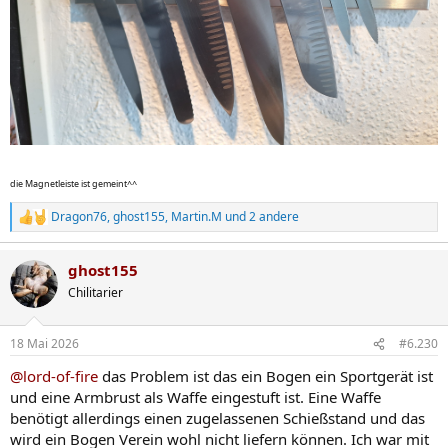
die Magnetleiste ist gemeint^^
Dragon76
,
ghost155
,
Martin.M
und 2 andere
R
e
a
ghost155
k
t
Chilitarier
i
o
n
18 Mai 2026
#6.230
e
n
@lord-of-fire
das Problem ist das ein Bogen ein Sportgerät ist
:
und eine Armbrust als Waffe eingestuft ist. Eine Waffe
benötigt allerdings einen zugelassenen Schießstand und das
wird ein Bogen Verein wohl nicht liefern können. Ich war mit