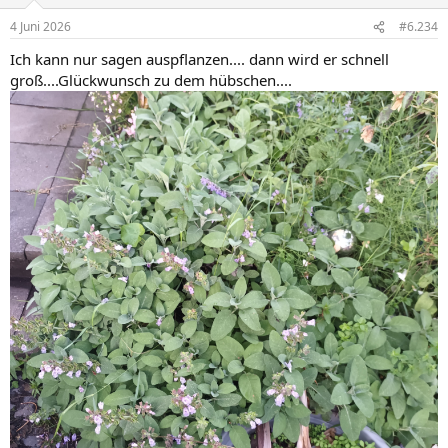
o
n
4 Juni 2026
#6.234
e
n
Ich kann nur sagen auspflanzen.... dann wird er schnell
:
groß....Glückwunsch zu dem hübschen....