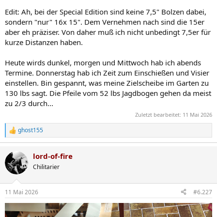
Edit: Ah, bei der Special Edition sind keine 7,5" Bolzen dabei,
sondern "nur" 16x 15". Dem Vernehmen nach sind die 15er
aber eh präziser. Von daher muß ich nicht unbedingt 7,5er für
kurze Distanzen haben.
Heute wirds dunkel, morgen und Mittwoch hab ich abends
Termine. Donnerstag hab ich Zeit zum Einschießen und Visier
einstellen. Bin gespannt, was meine Zielscheibe im Garten zu
130 lbs sagt. Die Pfeile vom 52 lbs Jagdbogen gehen da meist
zu 2/3 durch...
Zuletzt bearbeitet:
11 Mai 2026
ghost155
R
e
a
lord-of-fire
k
t
Chilitarier
i
o
n
11 Mai 2026
#6.227
e
n
: