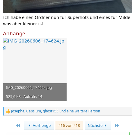
Ich habe einen Ordner nun für Superhots und eines für Milde
was aber kleiner ist.
Anhänge
IMG_20260606_174624.jpg
525,6 KB · Aufrufe: 14
Josepha
,
Capsium
,
ghost155
und eine weitere Person
R
e
a
Erste
Letzte
Vorherige
416 von 418
Nächste
k
t