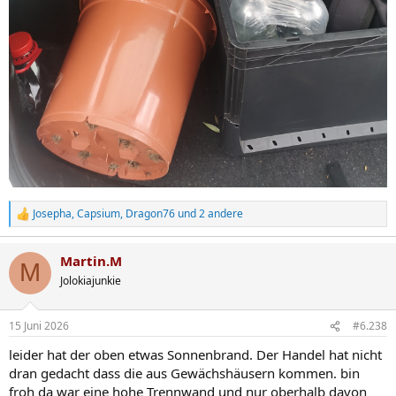
Josepha
,
Capsium
,
Dragon76
und 2 andere
R
e
a
Martin.M
k
M
t
Jolokiajunkie
i
o
n
15 Juni 2026
#6.238
e
n
leider hat der oben etwas Sonnenbrand. Der Handel hat nicht
:
dran gedacht dass die aus Gewächshäusern kommen. bin
froh da war eine hohe Trennwand und nur oberhalb davon