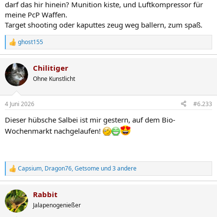
darf das hir hinein? Munition kiste, und Luftkompressor für
meine PcP Waffen.
Target shooting oder kaputtes zeug weg ballern, zum spaß.
ghost155
R
e
a
Chilitiger
k
t
Ohne Kunstlicht
i
o
n
4 Juni 2026
#6.233
e
n
Dieser hübsche Salbei ist mir gestern, auf dem Bio-
:
Wochenmarkt nachgelaufen!
Capsium
,
Dragon76
,
Getsome
und 3 andere
R
e
a
Rabbit
k
t
Jalapenogenießer
i