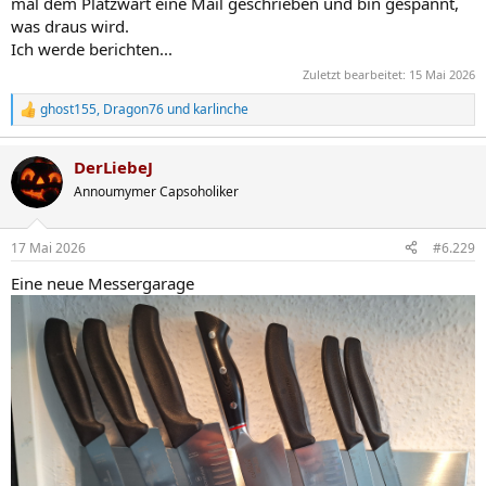
mal dem Platzwart eine Mail geschrieben und bin gespannt,
was draus wird.
Ich werde berichten...
Zuletzt bearbeitet:
15 Mai 2026
ghost155
,
Dragon76
und
karlinche
R
e
a
DerLiebeJ
k
t
Annoumymer Capsoholiker
i
o
n
17 Mai 2026
#6.229
e
n
Eine neue Messergarage
: