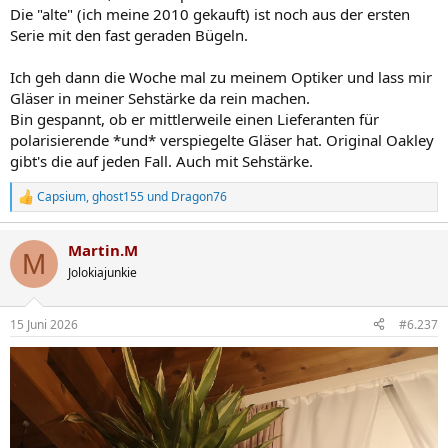
Die "alte" (ich meine 2010 gekauft) ist noch aus der ersten
Serie mit den fast geraden Bügeln.
Ich geh dann die Woche mal zu meinem Optiker und lass mir
Gläser in meiner Sehstärke da rein machen.
Bin gespannt, ob er mittlerweile einen Lieferanten für
polarisierende *und* verspiegelte Gläser hat. Original Oakley
gibt's die auf jeden Fall. Auch mit Sehstärke.
Capsium
,
ghost155
und
Dragon76
R
e
a
Martin.M
k
M
t
Jolokiajunkie
i
o
n
15 Juni 2026
#6.237
e
n
: