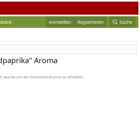
enbank
Anmelden
Registrieren
Suche
ldpaprika" Aroma
zt wurde um ein Exotische Aroma zu erhalten.