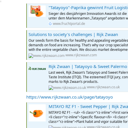
s
"Tatayoyo"-Paprika gewinnt Fruit Logist
Sieger des diesjährigen Innovation Awards ist die
unter dem Markennamen „Tatayoyo” angeboten wird
www.fruchtportal.de
Solutions to society's challenges | Rijk Zwaan
Our seeds form the basis for healthy and appealing vegetables
demands on food are increasing. That’s why our crop specialist
with the entire vegetable chain. We discuss market developmen
www.rijkzwaan.com
Rijk Zwaan | Tatayoyo & Sweet Palermo
Last week, Rijk Zwaan’s Tatayoyo and Sweet Paler
Taste Institute (ITQI). The esteemed ITQI jury, co
marks to Rijk Zwaan’s products.
www.rijkzwaan.co.uk
https://www.rijkzwaan.co.uk/page/tatayoyo
MITAYO RZ F1 - Sweet Pepper | Rijk Zw
MITAYO RZ F1 - <ul> <li class="rz-inline">First va
<li class="rz-inline">Specific flavour</li> <li class
class="rz-inline">Plant habit and vigor suitable for
www.rijkzwaan.co.uk