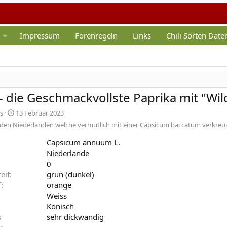
Impressum
Forenregeln
Links
Chili Sorten Dat
- die Geschmackvollste Paprika mit "Wi
E
s
13 Februar 2023
r
 den Niederlanden welche vermutlich mit einer Capsicum baccatum verkreu
s
t
Capsicum annuum L.
e
Niederlande
l
0
l
eif
grün (dunkel)
t
f
orange
a
m
Weiss
Konisch
s
sehr dickwandig