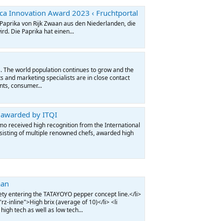
ica Innovation Award 2023 ‹ Fruchtportal
 Paprika von Rijk Zwaan aus den Niederlanden, die
. Die Paprika hat einen...
. The world population continues to grow and the
s and marketing specialists are in close contact
ts, consumer...
 awarded by ITQI
mo received high recognition from the International
nsisting of multiple renowned chefs, awarded high
aan
riety entering the TATAYOYO pepper concept line.</li>
="rz-inline">High brix (average of 10)</li> <li
 high tech as well as low tech...