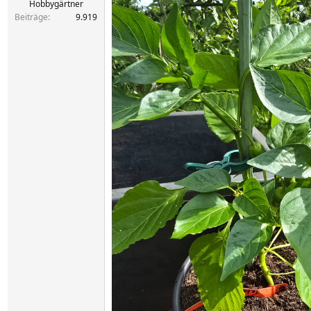
Hobbygärtner
Beiträge
9.919