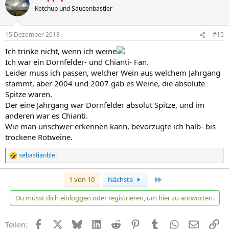
Ketchup und Saucenbastler
15 Dezember 2018
#15
Ich trinke nicht, wenn ich weine
Ich war ein Dornfelder- und Chianti- Fan.
Leider muss ich passen, welcher Wein aus welchem Jahrgang
stammt, aber 2004 und 2007 gab es Weine, die absolute
Spitze waren.
Der eine Jahrgang war Dornfelder absolut Spitze, und im
anderen war es Chianti.
Wie man unschwer erkennen kann, bevorzugte ich halb- bis
trockene Rotweine.
sebastianblei
R
e
a
Letzte
1 von 10
Nächste
k
t
Du musst dich einloggen oder registrieren, um hier zu antworten.
i
o
n
Facebook
X
Bluesky
LinkedIn
Reddit
Pinterest
Tumblr
WhatsApp
E-Mail
Li
Teilen:
e