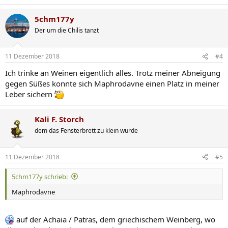
e
a
5chm177y
k
t
Der um die Chilis tanzt
i
o
n
11 Dezember 2018
#4
e
n
Ich trinke an Weinen eigentlich alles. Trotz meiner Abneigung
:
gegen Süßes konnte sich Maphrodavne einen Platz in meiner
Leber sichern
Kali F. Storch
dem das Fensterbrett zu klein wurde
11 Dezember 2018
#5
5chm177y schrieb:
Maphrodavne
auf der Achaia / Patras, dem griechischem Weinberg, wo