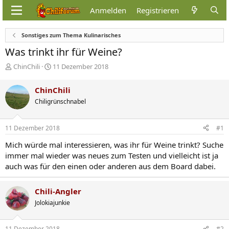
Anmelden
Registrieren
Sonstiges zum Thema Kulinarisches
Was trinkt ihr für Weine?
E
E
ChinChili
11 Dezember 2018
r
r
s
s
ChinChili
t
t
Chiligrünschnabel
e
e
l
l
l
l
11 Dezember 2018
#1
e
t
r
a
Mich würde mal interessieren, was ihr für Weine trinkt? Suche
m
immer mal wieder was neues zum Testen und vielleicht ist ja
auch was für den einen oder anderen aus dem Board dabei.
Chili-Angler
Jolokiajunkie
11 Dezember 2018
#2