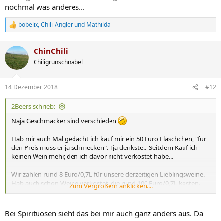
nochmal was anderes...
bobelix
,
Chili-Angler
und
Mathilda
R
e
a
ChinChili
k
t
Chiligrünschnabel
i
o
n
14 Dezember 2018
#12
e
n
2Beers schrieb:
:
Naja Geschmäcker sind verschieden
Hab mir auch Mal gedacht ich kauf mir ein 50 Euro Fläschchen, "für
den Preis muss er ja schmecken". Tja denkste... Seitdem Kauf ich
keinen Wein mehr, den ich davor nicht verkostet habe...
Wir zahlen rund 8 Euro/0,7L für unsere derzeitigen Lieblingsweine.
Hab auch schon Weine verkostet, die rund 100 Euro/0,7L kosten.
Zum Vergrößern anklicken....
Der ein oder andere ist sicher dabei, der das Geld wert ist, ich bin
jedoch nicht bereit soviel für eine Flasche zu zahlen.
Wäre es ein Whisky und man könnte sich über Wochen hinweg
Bei Spirituosen sieht das bei mir auch ganz anders aus. Da
immer ein Schlückchen gönnen, wär das sicher auch nochmal was