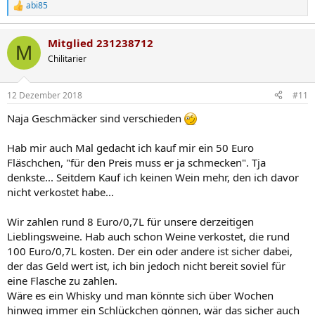
abi85
R
e
a
Mitglied 231238712
k
M
t
Chilitarier
i
o
n
12 Dezember 2018
#11
e
n
Naja Geschmäcker sind verschieden
:
Hab mir auch Mal gedacht ich kauf mir ein 50 Euro
Fläschchen, "für den Preis muss er ja schmecken". Tja
denkste... Seitdem Kauf ich keinen Wein mehr, den ich davor
nicht verkostet habe...
Wir zahlen rund 8 Euro/0,7L für unsere derzeitigen
Lieblingsweine. Hab auch schon Weine verkostet, die rund
100 Euro/0,7L kosten. Der ein oder andere ist sicher dabei,
der das Geld wert ist, ich bin jedoch nicht bereit soviel für
eine Flasche zu zahlen.
Wäre es ein Whisky und man könnte sich über Wochen
hinweg immer ein Schlückchen gönnen, wär das sicher auch