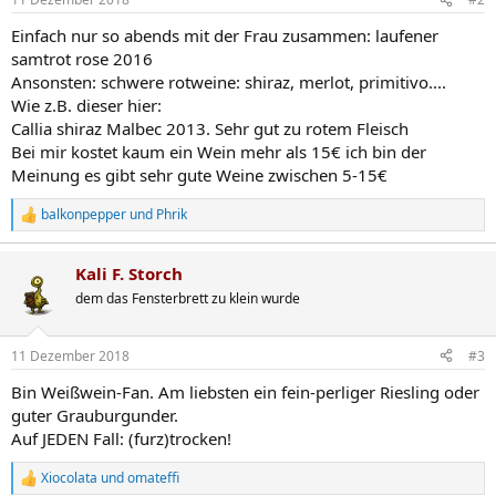
Einfach nur so abends mit der Frau zusammen: laufener
samtrot rose 2016
Ansonsten: schwere rotweine: shiraz, merlot, primitivo....
Wie z.B. dieser hier:
Callia shiraz Malbec 2013. Sehr gut zu rotem Fleisch
Bei mir kostet kaum ein Wein mehr als 15€ ich bin der
Meinung es gibt sehr gute Weine zwischen 5-15€
balkonpepper
und
Phrik
R
e
a
Kali F. Storch
k
t
dem das Fensterbrett zu klein wurde
i
o
n
11 Dezember 2018
#3
e
n
Bin Weißwein-Fan. Am liebsten ein fein-perliger Riesling oder
:
guter Grauburgunder.
Auf JEDEN Fall: (furz)trocken!
Xiocolata
und
omateffi
R