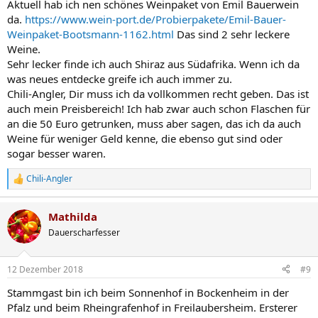
Aktuell hab ich nen schönes Weinpaket von Emil Bauerwein
da.
https://www.wein-port.de/Probierpakete/Emil-Bauer-
Weinpaket-Bootsmann-1162.html
Das sind 2 sehr leckere
Weine.
Sehr lecker finde ich auch Shiraz aus Südafrika. Wenn ich da
was neues entdecke greife ich auch immer zu.
Chili-Angler, Dir muss ich da vollkommen recht geben. Das ist
auch mein Preisbereich! Ich hab zwar auch schon Flaschen für
an die 50 Euro getrunken, muss aber sagen, das ich da auch
Weine für weniger Geld kenne, die ebenso gut sind oder
sogar besser waren.
Chili-Angler
R
e
a
Mathilda
k
t
Dauerscharfesser
i
o
n
12 Dezember 2018
#9
e
n
Stammgast bin ich beim Sonnenhof in Bockenheim in der
:
Pfalz und beim Rheingrafenhof in Freilaubersheim. Ersterer