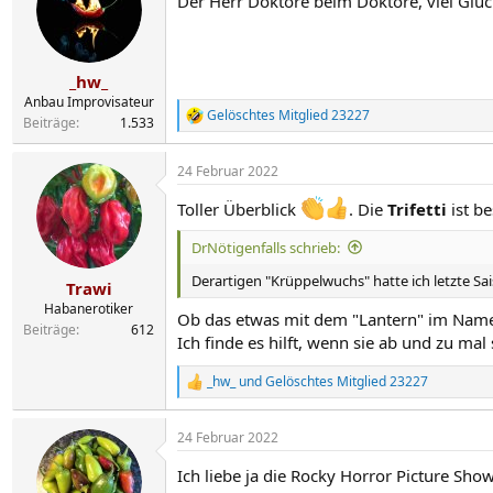
Der Herr Doktore beim Doktore, viel Glü
i
o
n
e
n
_hw_
:
Anbau Improvisateur
Gelöschtes Mitglied 23227
R
Beiträge
1.533
e
a
24 Februar 2022
k
t
Toller Überblick
. Die
Trifetti
ist b
i
o
n
DrNötigenfalls schrieb:
e
Derartigen "Krüppelwuchs" hatte ich letzte Sai
n
Trawi
:
Habanerotiker
Ob das etwas mit dem "Lantern" im Nam
Beiträge
612
Ich finde es hilft, wenn sie ab und zu ma
_hw_
und
Gelöschtes Mitglied 23227
R
e
a
24 Februar 2022
k
t
Ich liebe ja die Rocky Horror Picture Show
i