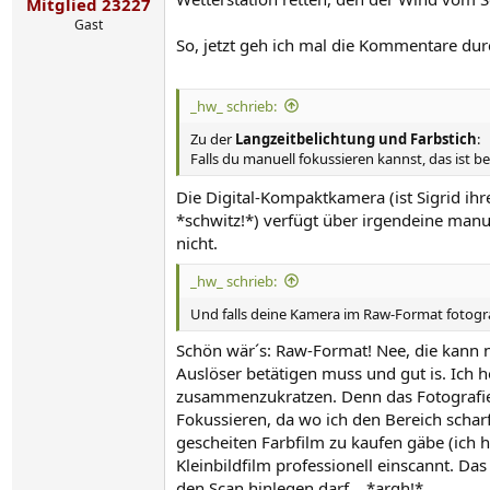
Mitglied 23227
Gast
So, jetzt geh ich mal die Kommentare durc
_hw_ schrieb:
Zu der
Langzeitbelichtung und Farbstich
:
Falls du manuell fokussieren kannst, das ist b
Die Digital-Kompaktkamera (ist Sigrid ih
*schwitz!*) verfügt über irgendeine manu
nicht.
_hw_ schrieb:
Und falls deine Kamera im Raw-Format fotogra
Schön wär´s: Raw-Format! Nee, die kann n
Auslöser betätigen muss und gut is. Ich ho
zusammenzukratzen. Denn das Fotografiere
Fokussieren, da wo ich den Bereich scharf
gescheiten Farbfilm zu kaufen gäbe (ich h
Kleinbildfilm professionell einscannt. Das
den Scan hinlegen darf... *argh!*