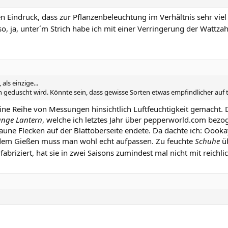
den Eindruck, dass zur Pflanzenbeleuchtung im Verhältnis sehr vi
o, ja, unter´m Strich habe ich mit einer Verringerung der Wattz
als einzige...
ön geduscht wird. Könnte sein, dass gewisse Sorten etwas empfindlicher auf t
eine Reihe von Messungen hinsichtlich Luftfeuchtigkeit gemacht.
nge Lantern
, welche ich letztes Jahr über pepperworld.com bezo
raune Flecken auf der Blattoberseite endete. Da dachte ich: Oook
Mit dem Gießen muss man wohl echt aufpassen. Zu feuchte
Schuhe
üb
 fabriziert, hat sie in zwei Saisons zumindest mal nicht mit reichl