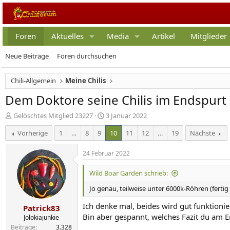
Foren
Aktuelles
Media
Artikel
Mitglieder
Neue Beiträge
Foren durchsuchen
Chili-Allgemein
Meine Chilis
Dem Doktore seine Chilis im Endspurt 🏃
E
E
Gelöschtes Mitglied 23227
3 Januar 2022
r
r
Vorherige
1
…
8
9
10
11
12
…
19
Nächste
s
s
t
t
e
e
24 Februar 2022
l
l
l
l
Wild Boar Garden schrieb:
e
t
Jo genau, teilweise unter 6000k-Röhren (ferti
r
a
m
Ich denke mal, beides wird gut funktionie
Patrick83
Bin aber gespannt, welches Fazit du am E
Jolokiajunkie
Beiträge
3.328