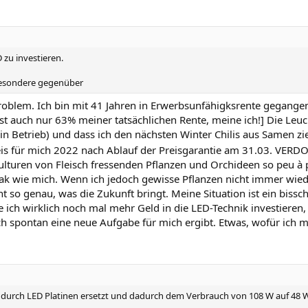
 zu investieren.
besondere gegenüber
oblem. Ich bin mit 41 Jahren in Erwerbsunfähigksrente gegangen
auch nur 63% meiner tatsächlichen Rente, meine ich!] Die Leucht
in Betrieb) und dass ich den nächsten Winter Chilis aus Samen zie
eis für mich 2022 nach Ablauf der Preisgarantie am 31.03. VER
kulturen von Fleisch fressenden Pflanzen und Orchideen so peu à
reak wie mich. Wenn ich jedoch gewisse Pflanzen nicht immer wi
t so genau, was die Zukunft bringt. Meine Situation ist ein biss
e ich wirklich noch mal mehr Geld in die LED-Technik investieren,
ich spontan eine neue Aufgabe für mich ergibt. Etwas, wofür ich m
 W durch LED Platinen ersetzt und dadurch dem Verbrauch von 108 W auf 48 W