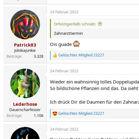
24 Februar 2022
DrNötigenfalls schrieb:
Zahnarzttermin
Ois guade
Patrick83
Jolokiajunkie
Gelöschtes Mitglied 23227
Beiträge
3.328
R
e
a
24 Februar 2022
k
t
Wieder ein wahnsinnig tolles Doppelupd
i
o
So bildschöne Pflanzen sind das. Da sie
n
e
Ich drück Dir die Daumen für den Zahna
n
Lederhose
:
Dauerscharfesser
Gelöschtes Mitglied 23227
R
Beiträge
1.106
e
a
24 Februar 2022
k
t