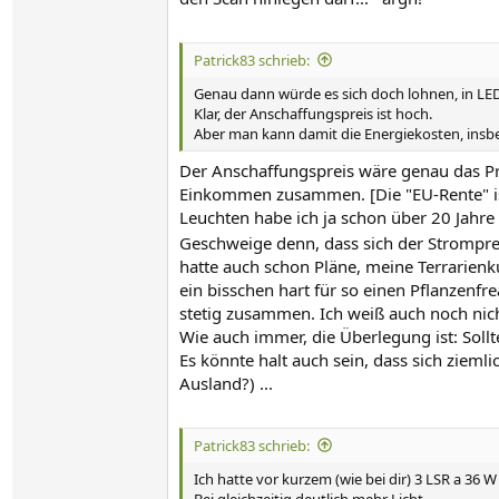
Patrick83 schrieb:
Genau dann würde es sich doch lohnen, in LED
Klar, der Anschaffungspreis ist hoch.
Aber man kann damit die Energiekosten, ins
Der Anschaffungspreis wäre genau das Pr
Einkommen zusammen. [Die "EU-Rente" ist 
Leuchten habe ich ja schon über 20 Jahre 
Geschweige denn, dass sich der Strompr
hatte auch schon Pläne, meine Terrarien
ein bisschen hart für so einen Pflanzenf
stetig zusammen. Ich weiß auch noch nich
Wie auch immer, die Überlegung ist: Sollt
Es könnte halt auch sein, dass sich zieml
Ausland?) ...
Patrick83 schrieb:
Ich hatte vor kurzem (wie bei dir) 3 LSR a 36
Bei gleichzeitig deutlich mehr Licht.