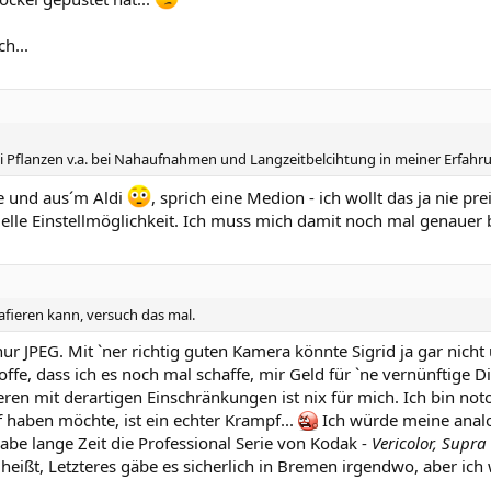
h...
ei Pflanzen v.a. bei Nahaufnahmen und Langzeitbelcihtung in meiner Erfahrun
re und aus´m Aldi
, sprich eine Medion - ich wollt das ja nie pr
elle Einstellmöglichkeit. Ich muss mich damit noch mal genauer b
fieren kann, versuch das mal.
ur JPEG. Mit `ner richtig guten Kamera könnte Sigrid ja gar nic
ffe, dass ich es noch mal schaffe, mir Geld für `ne vernünftige Dig
n mit derartigen Einschränkungen ist nix für mich. Ich bin noto
 haben möchte, ist ein echter Krampf...
Ich würde meine analo
abe lange Zeit die Professional Serie von Kodak -
Vericolor, Supra
 heißt, Letzteres gäbe es sicherlich in Bremen irgendwo, aber ich