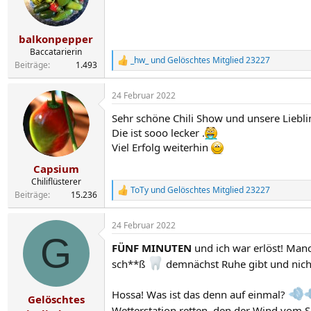
o
n
e
n
balkonpepper
:
Baccatarierin
_hw_
und
Gelöschtes Mitglied 23227
R
Beiträge
1.493
e
a
24 Februar 2022
k
t
Sehr schöne Chili Show und unsere Liebl
i
o
Die ist sooo lecker .
n
Viel Erfolg weiterhin
e
n
Capsium
:
Chiliflüsterer
ToTy
und
Gelöschtes Mitglied 23227
R
Beiträge
15.236
e
a
24 Februar 2022
k
G
t
FÜNF MINUTEN
und ich war erlöst! Manc
i
o
sch**ß
demnächst Ruhe gibt und nicht
n
e
Hossa! Was ist das denn auf einmal?
n
Gelöschtes
:
Wetterstation retten, den der Wind vom S