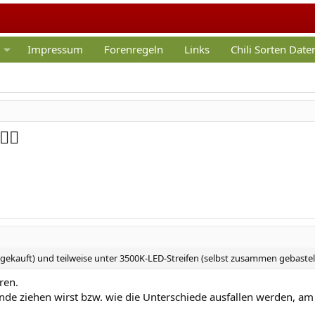
Impressum
Forenregeln
Links
Chili Sorten Dat
‍♂️
g gekauft) und teilweise unter 3500K-LED-Streifen (selbst zusammen gebastel
ren.
nde ziehen wirst bzw. wie die Unterschiede ausfallen werden, am