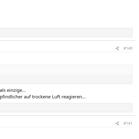
#140
ls einzige...
findlicher auf trockene Luft reagieren...
#141