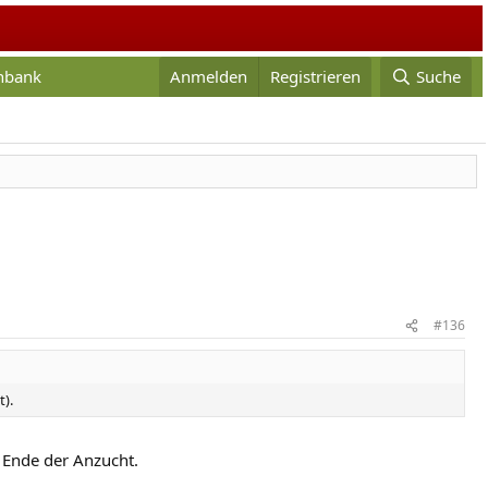
enbank
Anmelden
Registrieren
Suche
#136
t).
 Ende der Anzucht.