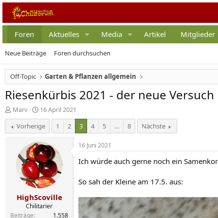
Foren
Aktuelles
Media
Artikel
Mitglieder
Neue Beiträge
Foren durchsuchen
Off-Topic
Garten & Pflanzen allgemein
Riesenkürbis 2021 - der neue Versuch
E
E
Marv
16 April 2021
r
r
Vorherige
1
2
3
4
5
…
8
Nächste
s
s
t
t
e
e
16 Juni 2021
l
l
Ich würde auch gerne noch ein Samenkorn 
l
l
e
t
r
a
So sah der Kleine am 17.5. aus:
m
HighScoville
Chilitarier
Beiträge
1.558