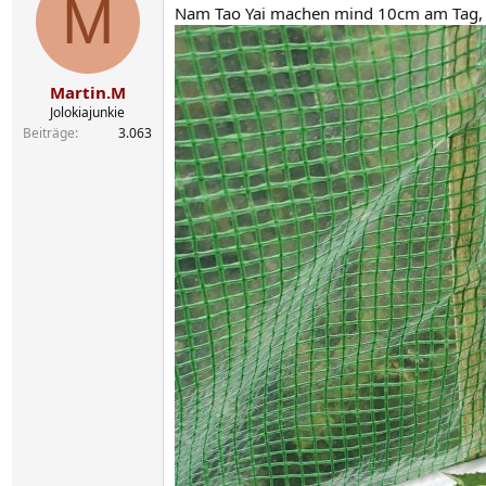
M
Nam Tao Yai machen mind 10cm am Tag,
i
o
n
e
n
Martin.M
:
Jolokiajunkie
Beiträge
3.063