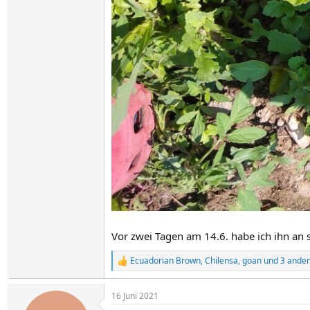
Vor zwei Tagen am 14.6. habe ich ihn an 
Ecuadorian Brown
,
Chilensa
,
goan
und 3 ande
R
e
a
16 Juni 2021
k
t