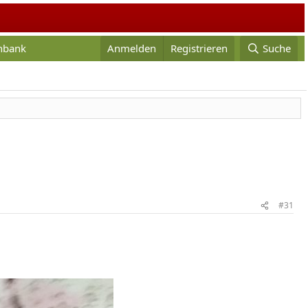
enbank
Anmelden
Registrieren
Suche
#31