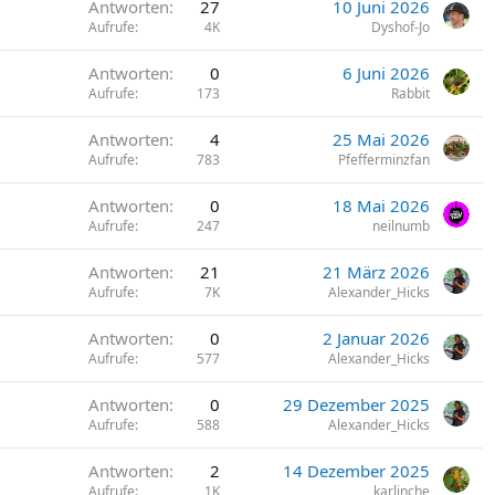
Antworten
27
10 Juni 2026
Aufrufe
4K
Dyshof-Jo
Antworten
0
6 Juni 2026
Aufrufe
173
Rabbit
Antworten
4
25 Mai 2026
Aufrufe
783
Pfefferminzfan
Antworten
0
18 Mai 2026
Aufrufe
247
neilnumb
Antworten
21
21 März 2026
Aufrufe
7K
Alexander_Hicks
Antworten
0
2 Januar 2026
Aufrufe
577
Alexander_Hicks
Antworten
0
29 Dezember 2025
Aufrufe
588
Alexander_Hicks
Antworten
2
14 Dezember 2025
Aufrufe
1K
karlinche