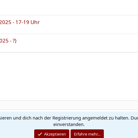
2025 - 17-19 Uhr
25 - ?)
sieren und dich nach der Registrierung angemeldet zu halten. Du
Kontakt
N
einverstanden.
®
Community platform by XenForo
© 2010-2026 XenForo Ltd.
Akzeptieren
Erfahre mehr…
Quality Add-Ons made with
by
WMTech
© 2026 WebMachine Technologies, Inc
.