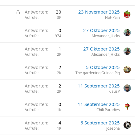
G
Antworten
20
23 November 2025
e
Aufrufe
3K
Hot-Pain
s
Antworten
0
27 Oktober 2025
p
Aufrufe
974
Alexander_Hicks
e
r
Antworten
1
27 Oktober 2025
r
Aufrufe
2K
Alexander_Hicks
t
Antworten
2
5 Oktober 2025
Aufrufe
2K
The gardening Guinea Pig
Antworten
2
11 September 2025
Aufrufe
2K
KlausP
Antworten
0
11 September 2025
Aufrufe
1K
Chili Paradies
Antworten
4
6 September 2025
Aufrufe
1K
Josepha