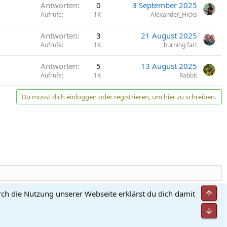
Antworten
0
3 September 2025
Aufrufe
1K
Alexander_Hicks
Antworten
3
21 August 2025
Aufrufe
1K
burning fart
Antworten
5
13 August 2025
Aufrufe
1K
Rabbit
Du musst dich einloggen oder registrieren, um hier zu schreiben.
Obe
rch die Nutzung unserer Webseite erklärst du dich damit
utzungsbedingungen
Datenschutz
Hilfe und Impressum
Start
R
S
Unt
S