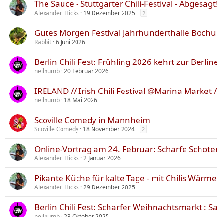
The Sauce - Stuttgarter Chili-Festival - Abgesagt
Alexander_Hicks
19 Dezember 2025
2
Gutes Morgen Festival Jahrhunderthalle Boch
Rabbit
6 Juni 2026
Berlin Chili Fest: Frühling 2026 kehrt zur Berli
neilnumb
20 Februar 2026
IRELAND // Irish Chili Festival @Marina Market 
neilnumb
18 Mai 2026
Scoville Comedy in Mannheim
Scoville Comedy
18 November 2024
2
Online-Vortrag am 24. Februar: Scharfe Schoten
Alexander_Hicks
2 Januar 2026
Pikante Küche für kalte Tage - mit Chilis Wärm
Alexander_Hicks
29 Dezember 2025
Berlin Chili Fest: Scharfer Weihnachtsmarkt : 
neilnumb
23 Oktober 2025