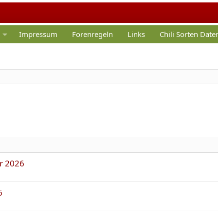
Impressum
Forenregeln
Links
Chili Sorten Dat
er 2026
6