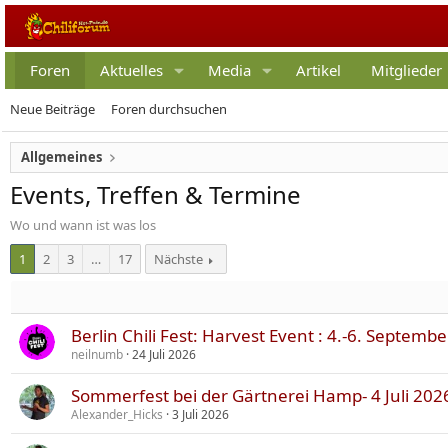
Foren
Aktuelles
Media
Artikel
Mitglieder
Neue Beiträge
Foren durchsuchen
Allgemeines
Events, Treffen & Termine
Wo und wann ist was los
1
2
3
…
17
Nächste
Berlin Chili Fest: Harvest Event : 4.-6. Septemb
neilnumb
24 Juli 2026
Sommerfest bei der Gärtnerei Hamp- 4 Juli 202
Alexander_Hicks
3 Juli 2026