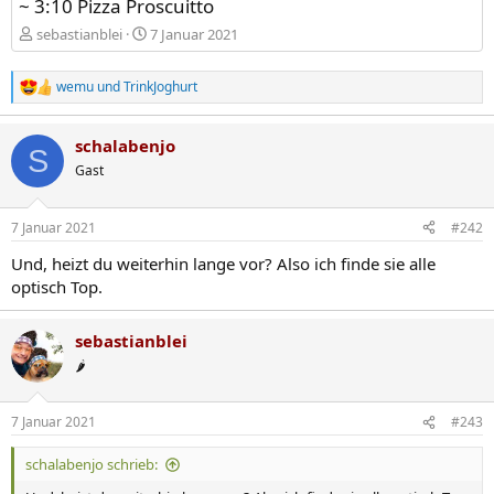
~ 3:10 Pizza Proscuitto
sebastianblei
7 Januar 2021
wemu
und
TrinkJoghurt
R
e
a
schalabenjo
k
S
t
Gast
i
o
n
7 Januar 2021
#242
e
n
Und, heizt du weiterhin lange vor? Also ich finde sie alle
:
optisch Top.
sebastianblei
🌶️
7 Januar 2021
#243
schalabenjo schrieb: