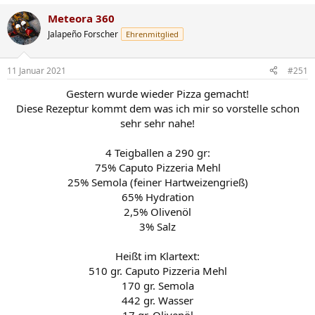
a
Meteora 360
k
t
Jalapeño Forscher
Ehrenmitglied
i
o
n
11 Januar 2021
#251
e
n
Gestern wurde wieder Pizza gemacht!
:
Diese Rezeptur kommt dem was ich mir so vorstelle schon
sehr sehr nahe!
4 Teigballen a 290 gr:
75% Caputo Pizzeria Mehl
25% Semola (feiner Hartweizengrieß)
65% Hydration
2,5% Olivenöl
3% Salz
Heißt im Klartext:
510 gr. Caputo Pizzeria Mehl
170 gr. Semola
442 gr. Wasser
17 gr. Olivenöl