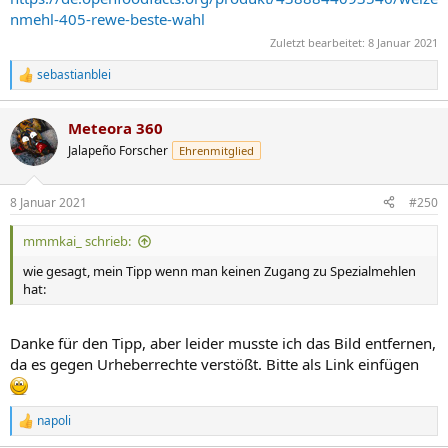
nmehl-405-rewe-beste-wahl
Zuletzt bearbeitet:
8 Januar 2021
sebastianblei
R
e
a
Meteora 360
k
t
Jalapeño Forscher
Ehrenmitglied
i
o
n
8 Januar 2021
#250
e
n
mmmkai_ schrieb:
:
wie gesagt, mein Tipp wenn man keinen Zugang zu Spezialmehlen
hat:
Danke für den Tipp, aber leider musste ich das Bild entfernen,
da es gegen Urheberrechte verstößt. Bitte als Link einfügen
napoli
R
e