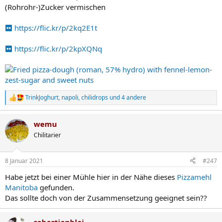
(Rohrohr-)Zucker vermischen
https://flic.kr/p/2kq2E1t
https://flic.kr/p/2kpXQNq
TrinkJoghurt
,
napoli
,
chilidrops
und 4 andere
R
e
a
wemu
k
t
Chilitarier
i
o
n
8 Januar 2021
#247
e
n
Habe jetzt bei einer Mühle hier in der Nähe dieses
Pizzamehl
:
Manitoba
gefunden.
Das sollte doch von der Zusammensetzung geeignet sein??
sebastianblei