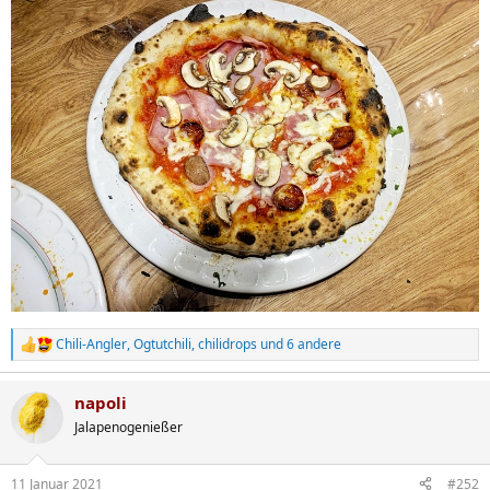
Chili-Angler
,
Ogtutchili
,
chilidrops
und 6 andere
R
e
a
napoli
k
t
Jalapenogenießer
i
o
n
11 Januar 2021
#252