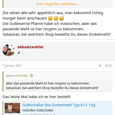
Zum Vergrößern anklicken....
https://flic.kr/p/2kpVWH3
Die sehen alle sehr appetitlich aus, man bekommt richtig
Pizza Proscuitto
Hunger beim anschauen!
Die Gußeiserne Pfanne habe ich inzwischen, aber das
https://flic.kr/p/2kpWyis
passende Mehl ist hier nirgens zu bekommen.
Sebastian, bei welchem Shop bestellst Du dieses Dinkelmehl?
Pizza Pomodoro Pesto
https://flic.kr/p/2kpVZ6e
sebastianblei
🌶️
Pizza Patata Pesto
https://flic.kr/p/2kpW1de
7 Januar 2021
#245
https://flic.kr/p/2kpSdrT
wemu schrieb:
https://flic.kr/p/2kpSdEt
aber das passende Mehl ist hier nirgens zu bekommen.
Sebastian, bei welchem Shop bestellst Du dieses Dinkelmehl?
GIFs
Das letzte Mal habe ich es hier bestellt:
Gottschaller Bio Dinkelmehl Typ 812 1kg
Holzofen Gottschaller