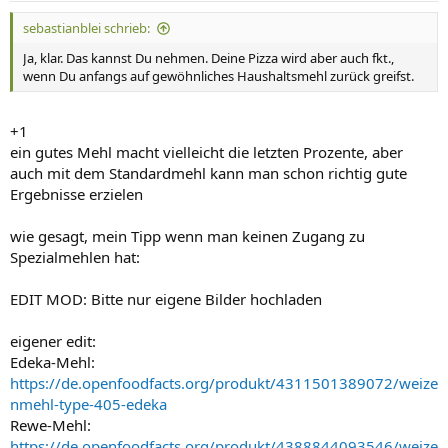
n
sebastianblei schrieb:
:
Ja, klar. Das kannst Du nehmen. Deine Pizza wird aber auch fkt.,
wenn Du anfangs auf gewöhnliches Haushaltsmehl zurück greifst.
+1
ein gutes Mehl macht vielleicht die letzten Prozente, aber
auch mit dem Standardmehl kann man schon richtig gute
Ergebnisse erzielen
wie gesagt, mein Tipp wenn man keinen Zugang zu
Spezialmehlen hat:
EDIT MOD: Bitte nur eigene Bilder hochladen
eigener edit:
Edeka-Mehl:
https://de.openfoodfacts.org/produkt/4311501389072/weize
nmehl-type-405-edeka
Rewe-Mehl:
https://de.openfoodfacts.org/produkt/4388844093546/weize