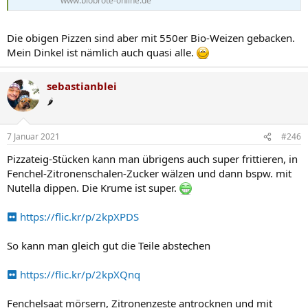
www.biobrote-online.de
Die obigen Pizzen sind aber mit 550er Bio-Weizen gebacken.
Mein Dinkel ist nämlich auch quasi alle.
sebastianblei
~ 2:10 Pizza Proscuitto
🌶️
sebastianblei
7 Januar 2021
7 Januar 2021
#246
Pizzateig-Stücken kann man übrigens auch super frittieren, in
Fenchel-Zitronenschalen-Zucker wälzen und dann bspw. mit
Nutella dippen. Die Krume ist super.
https://flic.kr/p/2kpXPDS
So kann man gleich gut die Teile abstechen
https://flic.kr/p/2kpXQnq
~ 3:10 Pizza Proscuitto
sebastianblei
7 Januar 2021
Fenchelsaat mörsern, Zitronenzeste antrocknen und mit