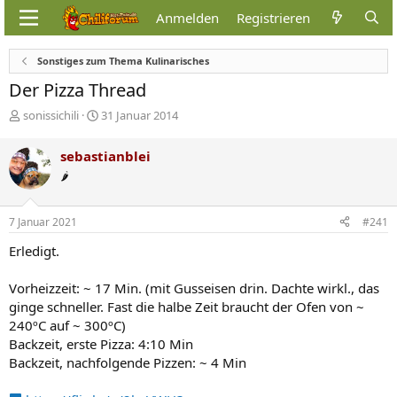
Anmelden
Registrieren
Sonstiges zum Thema Kulinarisches
Der Pizza Thread
E
E
sonissichili
31 Januar 2014
r
r
s
s
sebastianblei
t
t
🌶️
e
e
l
l
l
l
7 Januar 2021
#241
e
t
r
a
Erledigt.
m
Vorheizzeit: ~ 17 Min. (mit Gusseisen drin. Dachte wirkl., das
ginge schneller. Fast die halbe Zeit braucht der Ofen von ~
240ºC auf ~ 300ºC)
Backzeit, erste Pizza: 4:10 Min
Backzeit, nachfolgende Pizzen: ~ 4 Min