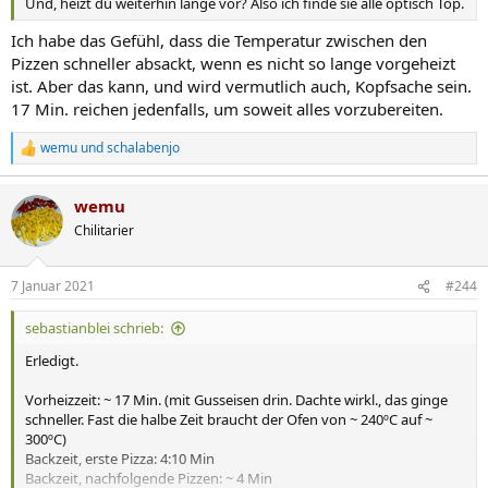
Und, heizt du weiterhin lange vor? Also ich finde sie alle optisch Top.
Ich habe das Gefühl, dass die Temperatur zwischen den
Pizzen schneller absackt, wenn es nicht so lange vorgeheizt
ist. Aber das kann, und wird vermutlich auch, Kopfsache sein.
17 Min. reichen jedenfalls, um soweit alles vorzubereiten.
wemu
und
schalabenjo
R
e
a
wemu
k
t
Chilitarier
i
o
n
7 Januar 2021
#244
e
n
sebastianblei schrieb:
:
Erledigt.
Vorheizzeit: ~ 17 Min. (mit Gusseisen drin. Dachte wirkl., das ginge
schneller. Fast die halbe Zeit braucht der Ofen von ~ 240ºC auf ~
300ºC)
Backzeit, erste Pizza: 4:10 Min
Backzeit, nachfolgende Pizzen: ~ 4 Min