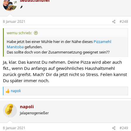
🌶️
8 Januar 2021
#248
wemu schrieb:
Habe jetzt bei einer Mühle hier in der Nähe dieses
Pizzamehl
Manitoba
gefunden.
Das sollte doch von der Zusammensetzung geeignet sein??
Ja, klar. Das kannst Du nehmen. Deine Pizza wird aber auch
fkt., wenn Du anfangs auf gewöhnliches Haushaltsmehl
zurück greifst. Mach' Dir da jetzt nicht so Stress. Feilen kannst
Du später immer noch.
napoli
R
e
a
napoli
k
t
Jalapenogenießer
i
o
n
8 Januar 2021
#249
e