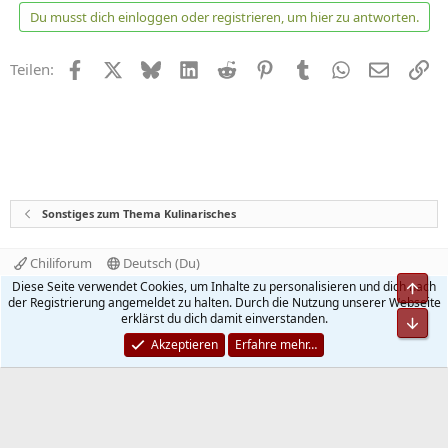
Du musst dich einloggen oder registrieren, um hier zu antworten.
Facebook
X
Bluesky
LinkedIn
Reddit
Pinterest
Tumblr
WhatsApp
E-Mail
Li
Teilen:
Sonstiges zum Thema Kulinarisches
Chiliforum
Deutsch (Du)
Kontakt
Nutzungsbedingungen
Datenschutz
Diese Seite verwendet Cookies, um Inhalte zu personalisieren und dich nach
Hilfe und Impressum
Start
R
der Registrierung angemeldet zu halten. Durch die Nutzung unserer Webseite
S
erklärst du dich damit einverstanden.
S
®
Community platform by XenForo
© 2010-2026 XenForo Ltd.
Akzeptieren
Erfahre mehr…
Quality Add-Ons made with
by
WMTech
.