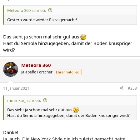
e
n
Meteora 360 schrieb:
:
Gestern wurde wieder Pizza gemacht!
Das sieht ja schon mal sehr gut aus
Hast du Semola hinzugegeben, damit der Boden knuspriger
wird?
Meteora 360
Jalapeño Forscher
Ehrenmitglied
11 Januar 2021
#253
mmmkai_ schrieb:
Das sieht ja schon mal sehr gut aus
Hast du Semola hinzugegeben, damit der Boden knuspriger wird?
Danke!
Ja, auch. Die New York Style die ich zuletzt gemacht hatte