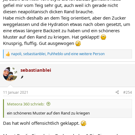
gefiel mir vom Teig sehr gut, auch weil ich gerade nicht
diesen neapolitanisch dicken Rand brauche.
Habe mich deshalb an dem Teig orientiert, aber den Zucker
weggelassen und die Hydration etwas nach oben gesetzt, um
eine etwas längere Backzeit zu haben und ein schöneres
Muster auf den Rand zu kriegen. Hat geklappt!
Knusprig, fluffig. Gut ausgewogen
napoli
,
sebastianblei
,
Puhheblo
und eine weitere Person
R
e
a
sebastianblei
k
t
🌶️
i
o
n
11 Januar 2021
#254
e
n
Meteora 360 schrieb:
:
ein schöneres Muster auf den Rand zu kriegen
Das hat wohl offensichtlich geklappt.