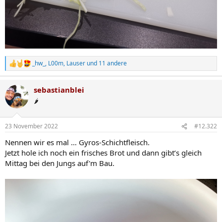
_hw_
,
L00m
,
Lauser
und 11 andere
R
e
a
sebastianblei
k
t
🌶️
i
o
n
23 November 2022
#12.322
e
n
Nennen wir es mal … Gyros-Schichtfleisch.
:
Jetzt hole ich noch ein frisches Brot und dann gibt’s gleich
Mittag bei den Jungs auf'm Bau.