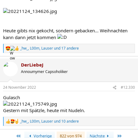
:
Heute gibts nix gekocht, sondern gebacken... Weihnachten
kann dann jetzt kommen
_hw_
,
L00m
,
Lauser
und 17 andere
R
e
a
DerLiebeJ
k
t
Annoumymer Capsoholiker
i
o
n
24 November 2022
#12.330
e
n
Gulasch
:
Gestern mit Spätzle, heute mit Nudeln.
_hw_
,
L00m
,
Lauser
und 10 andere
R
e
a
Erste
Letzte
Vorherige
822 von 974
Nächste