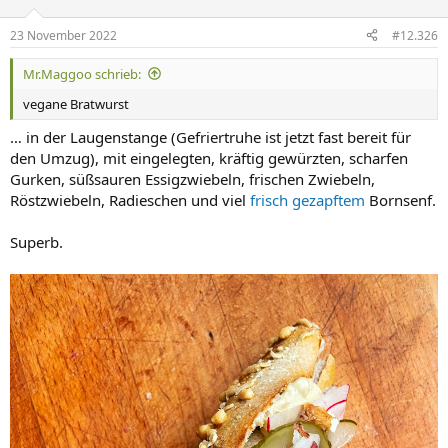
o
n
23 November 2022
#12.326
e
n
Mr.Maggoo schrieb:
:
vegane Bratwurst
… in der Laugenstange (Gefriertruhe ist jetzt fast bereit für
den Umzug), mit eingelegten, kräftig gewürzten, scharfen
Gurken, süßsauren Essigzwiebeln, frischen Zwiebeln,
Röstzwiebeln, Radieschen und viel
frisch gezapftem
Bornsenf.
Superb.