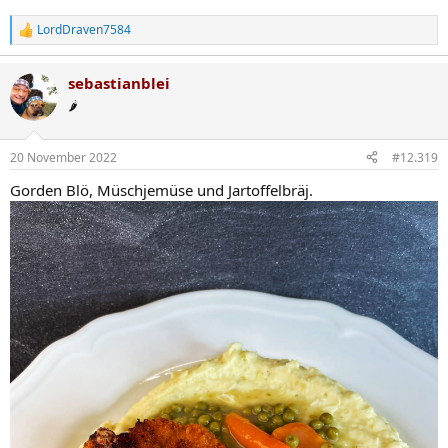
LordDraven7584
R
e
a
sebastianblei
k
t
🌶️
i
o
n
20 November 2022
#12.319
e
n
Gorden Blö, Müschjemüse und Jartoffelbräj.
: