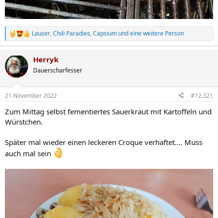
Lauser
,
Chili Paradies
,
Capsium
und eine weitere Person
R
e
a
Herryk
k
t
Dauerscharfesser
i
o
n
21 November 2022
#12.321
e
n
Zum Mittag selbst fementiertes Sauerkraut mit Kartoffeln und
:
Würstchen.
Später mal wieder einen leckeren Croque verhaftet.... Muss
auch mal sein