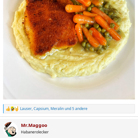
Lauser
,
Capsium
,
Meralin
und 5 andere
R
e
a
Mr.Maggoo
k
t
Habanerolecker
i