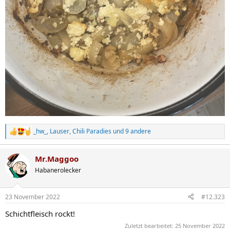
_hw_
,
Lauser
,
Chili Paradies
und 9 andere
R
e
a
Mr.Maggoo
k
t
Habanerolecker
i
o
n
23 November 2022
#12.323
e
n
Schichtfleisch rockt!
:
Zuletzt bearbeitet:
25 November 2022