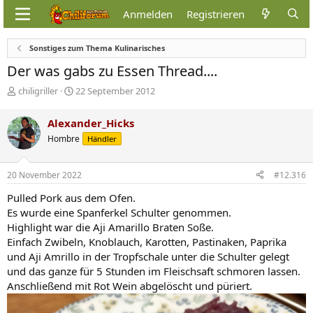
Anmelden
Registrieren
Sonstiges zum Thema Kulinarisches
Der was gabs zu Essen Thread....
E
E
chiligriller
22 September 2012
r
r
s
s
Alexander_Hicks
t
t
Hombre
Händler
e
e
l
l
l
l
20 November 2022
#12.316
e
t
r
a
Pulled Pork aus dem Ofen.
m
Es wurde eine Spanferkel Schulter genommen.
Highlight war die Aji Amarillo Braten Soße.
Einfach Zwibeln, Knoblauch, Karotten, Pastinaken, Paprika
und Aji Amrillo in der Tropfschale unter die Schulter gelegt
und das ganze für 5 Stunden im Fleischsaft schmoren lassen.
Anschließend mit Rot Wein abgelöscht und püriert.