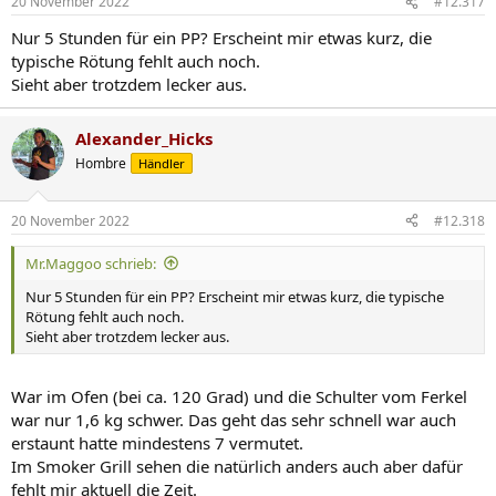
20 November 2022
#12.317
e
n
Nur 5 Stunden für ein PP? Erscheint mir etwas kurz, die
:
typische Rötung fehlt auch noch.
Sieht aber trotzdem lecker aus.
Alexander_Hicks
Hombre
Händler
20 November 2022
#12.318
Mr.Maggoo schrieb:
Nur 5 Stunden für ein PP? Erscheint mir etwas kurz, die typische
Rötung fehlt auch noch.
Sieht aber trotzdem lecker aus.
War im Ofen (bei ca. 120 Grad) und die Schulter vom Ferkel
war nur 1,6 kg schwer. Das geht das sehr schnell war auch
erstaunt hatte mindestens 7 vermutet.
Im Smoker Grill sehen die natürlich anders auch aber dafür
fehlt mir aktuell die Zeit.