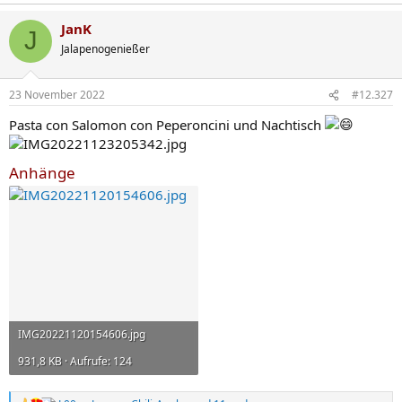
e
a
JanK
k
J
t
Jalapenogenießer
i
o
n
23 November 2022
#12.327
e
n
Pasta con Salomon con Peperoncini und Nachtisch
:
Anhänge
IMG20221120154606.jpg
931,8 KB · Aufrufe: 124