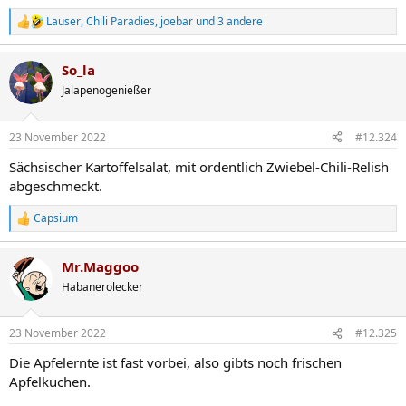
Lauser
,
Chili Paradies
,
joebar
und 3 andere
R
e
a
So_la
k
t
Jalapenogenießer
i
o
n
23 November 2022
#12.324
e
n
Sächsischer Kartoffelsalat, mit ordentlich Zwiebel-Chili-Relish
:
abgeschmeckt.
Capsium
R
e
a
Mr.Maggoo
k
t
Habanerolecker
i
o
n
23 November 2022
#12.325
e
n
Die Apfelernte ist fast vorbei, also gibts noch frischen
:
Apfelkuchen.