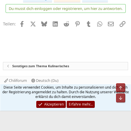
k
t
Du musst dich einloggen oder registrieren, um hier zu antworten.
i
o
n
Facebook
X
Bluesky
LinkedIn
Reddit
Pinterest
Tumblr
WhatsApp
E-Mail
Li
Teilen:
e
n
:
Sonstiges zum Thema Kulinarisches
Chiliforum
Deutsch (Du)
Kontakt
Nutzungsbedingungen
Datenschutz
Diese Seite verwendet Cookies, um Inhalte zu personalisieren und dich nach
Hilfe und Impressum
Start
R
der Registrierung angemeldet zu halten. Durch die Nutzung unserer Webseite
S
erklärst du dich damit einverstanden.
S
®
Community platform by XenForo
© 2010-2026 XenForo Ltd.
Akzeptieren
Erfahre mehr…
Quality Add-Ons made with
by
WMTech
.