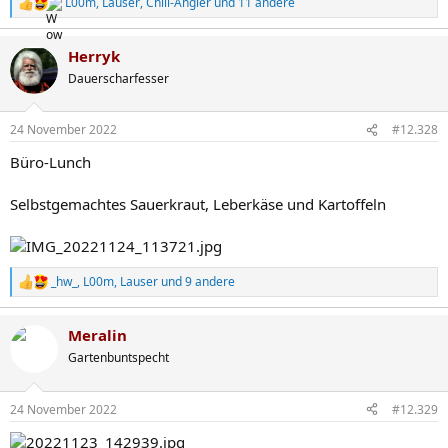
L00m
,
Lauser
,
Chili-Angler
und 11 andere
R
e
a
Herryk
k
t
Dauerscharfesser
i
o
n
24 November 2022
#12.328
e
n
Büro-Lunch
:
Selbstgemachtes Sauerkraut, Leberkäse und Kartoffeln
_hw_
,
L00m
,
Lauser
und 9 andere
R
e
a
Meralin
k
t
Gartenbuntspecht
i
o
n
24 November 2022
#12.329
e
n