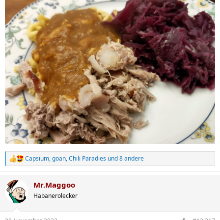
Capsium
,
goan
,
Chili Paradies
und 8 andere
R
e
a
Mr.Maggoo
k
t
Habanerolecker
i
o
n