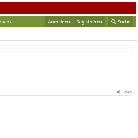
enbank
Anmelden
Registrieren
Suche
#46