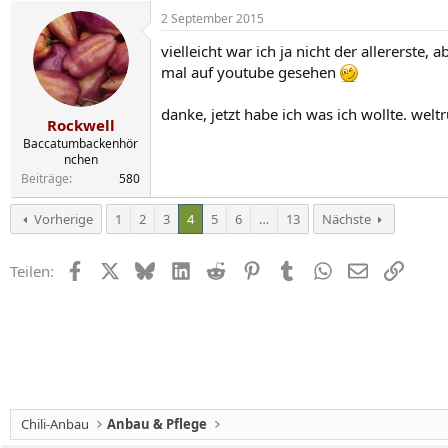
2 September 2015
vielleicht war ich ja nicht der allererste
mal auf youtube gesehen
danke, jetzt habe ich was ich wollte. wel
Rockwell
Baccatumbackenhör
nchen
Beiträge
580
Vorherige
1
2
3
4
5
6
…
13
Nächste
Facebook
X
Bluesky
LinkedIn
Reddit
Pinterest
Tumblr
WhatsApp
E-Mail
Link
Teilen:
Chili-Anbau
Anbau & Pflege