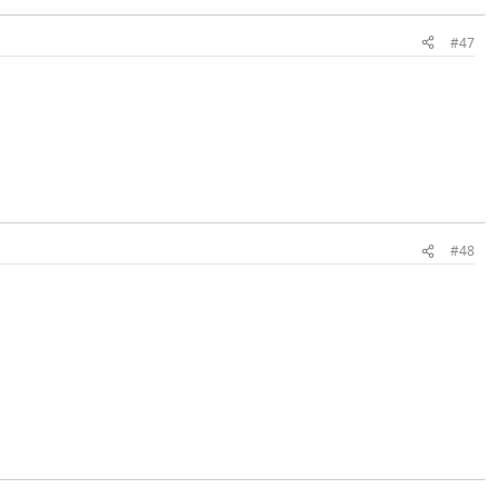
#47
#48