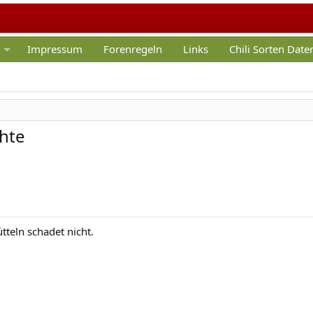
Impressum
Forenregeln
Links
Chili Sorten Dat
chte
tteln schadet nicht.