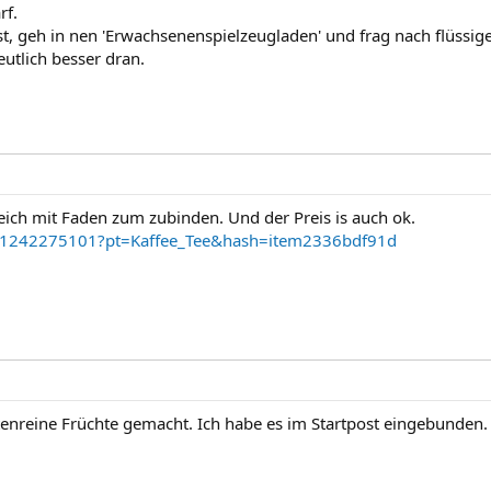
rf.
st, geh in nen 'Erwachsenenspielzeugladen' und frag nach flüss
utlich besser dran.
gleich mit Faden zum zubinden. Und der Preis is auch ok.
..51242275101?pt=Kaffee_Tee&hash=item2336bdf91d
enreine Früchte gemacht. Ich habe es im Startpost eingebunden.