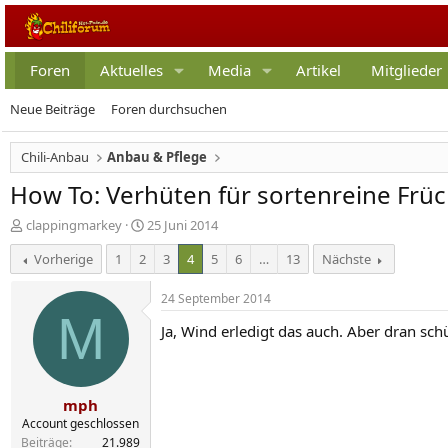
Foren
Aktuelles
Media
Artikel
Mitglieder
Neue Beiträge
Foren durchsuchen
Chili-Anbau
Anbau & Pflege
How To: Verhüten für sortenreine Frü
E
E
clappingmarkey
25 Juni 2014
r
r
Vorherige
1
2
3
4
5
6
…
13
Nächste
s
s
t
t
e
e
24 September 2014
l
l
M
Ja, Wind erledigt das auch. Aber dran schü
l
l
e
t
r
a
m
mph
Account geschlossen
Beiträge
21.989