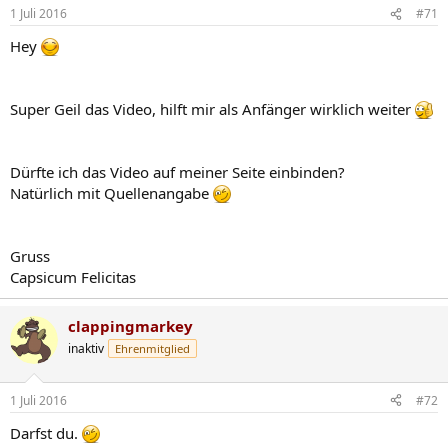
n
1 Juli 2016
#71
e
n
Hey
:
Super Geil das Video, hilft mir als Anfänger wirklich weiter
Dürfte ich das Video auf meiner Seite einbinden?
Natürlich mit Quellenangabe
Gruss
Capsicum Felicitas
clappingmarkey
inaktiv
Ehrenmitglied
1 Juli 2016
#72
Darfst du.