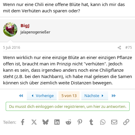
Wenn nur eine Chili eine offene Blüte hat, kann ich mir das
mit dem Verhüten auch sparen oder?
BigJ
Jalapenogenießer
5 Juli 2016
#75
Wenn wirklich nur eine einzige Blüte an einer einzigen Pflanze
offen ist, braucht man im Prinzip nicht "verhüten". Jedoch
kann es sein, dass irgendwo anders noch eine Chilipflanze
steht (z.B. bei den Nachbarn), ich habe mal gelesen die Samen
können sich über ziemlich weite Distanzen bewegen.
Erste
Letzte
Vorherige
5 von 13
Nächste
Du musst dich einloggen oder registrieren, um hier zu antworten.
Facebook
X
Bluesky
LinkedIn
Reddit
Pinterest
Tumblr
WhatsApp
E-Mail
Li
Teilen: