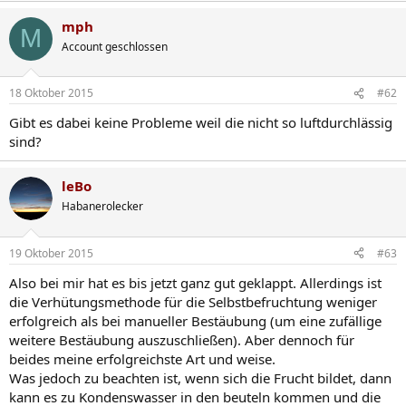
a
mph
k
M
t
Account geschlossen
i
o
n
18 Oktober 2015
#62
e
n
Gibt es dabei keine Probleme weil die nicht so luftdurchlässig
:
sind?
leBo
Habanerolecker
19 Oktober 2015
#63
Also bei mir hat es bis jetzt ganz gut geklappt. Allerdings ist
die Verhütungsmethode für die Selbstbefruchtung weniger
erfolgreich als bei manueller Bestäubung (um eine zufällige
weitere Bestäubung auszuschließen). Aber dennoch für
beides meine erfolgreichste Art und weise.
Was jedoch zu beachten ist, wenn sich die Frucht bildet, dann
kann es zu Kondenswasser in den beuteln kommen und die