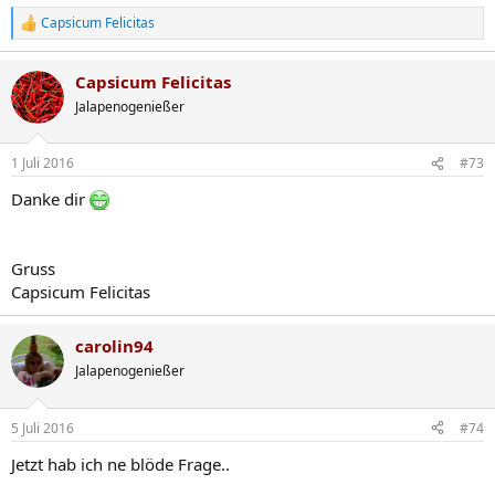
Capsicum Felicitas
R
e
a
Capsicum Felicitas
k
t
Jalapenogenießer
i
o
n
1 Juli 2016
#73
e
n
Danke dir
:
Gruss
Capsicum Felicitas
carolin94
Jalapenogenießer
5 Juli 2016
#74
Jetzt hab ich ne blöde Frage..