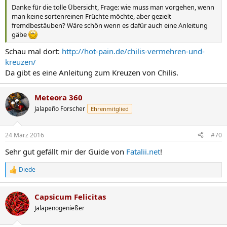
Danke für die tolle Übersicht, Frage: wie muss man vorgehen, wenn
man keine sortenreinen Früchte möchte, aber gezielt
fremdbestäuben? Wäre schön wenn es dafür auch eine Anleitung
gäbe
Schau mal dort:
http://hot-pain.de/chilis-vermehren-und-
kreuzen/
Da gibt es eine Anleitung zum Kreuzen von Chilis.
Meteora 360
Jalapeño Forscher
Ehrenmitglied
24 März 2016
#70
Sehr gut gefällt mir der Guide von
Fatalii.net
!
Diede
R
e
a
Capsicum Felicitas
k
t
Jalapenogenießer
i
o