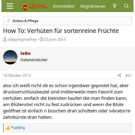
Anmelden
Registrieren
Anbau & Pflege
How To: Verhüten für sortenreine Früchte
E
E
clappingmarkey
25 Juni 2014
r
r
s
s
leBo
t
t
Habanerolecker
e
e
l
l
l
l
18 Oktober 2015
#61
e
t
r
a
also ich weiß nicht ob es schon irgendwer gepostet hat, aber
m
druckverschlussbeutel sind mittlerweile mein Favorit zum
verhüten. einfach die kleinsten kaufen die man finden kann,
am Blütenstiel nicht zu fest zudrücken und wenn die Blüte
geöffnet ist einfach n bisschen dran schütteln oder vibrator/e-
zahnbürste dran halten.
Pudding
R
e