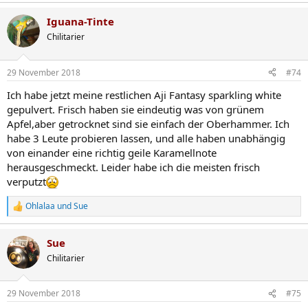
Iguana-Tinte
Chilitarier
29 November 2018
#74
Ich habe jetzt meine restlichen Aji Fantasy sparkling white
gepulvert. Frisch haben sie eindeutig was von grünem
Apfel,aber getrocknet sind sie einfach der Oberhammer. Ich
habe 3 Leute probieren lassen, und alle haben unabhängig
von einander eine richtig geile Karamellnote
herausgeschmeckt. Leider habe ich die meisten frisch
verputzt
Ohlalaa
und
Sue
R
e
a
Sue
k
t
Chilitarier
i
o
n
29 November 2018
#75
e