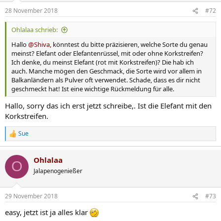
28 November 2018
#72
Ohlalaa schrieb:
Hallo
@Shiva
, könntest du bitte präzisieren, welche Sorte du genau
meinst? Elefant oder Elefantenrüssel, mit oder ohne Korkstreifen?
Ich denke, du meinst Elefant (rot mit Korkstreifen)? Die hab ich
auch. Manche mögen den Geschmack, die Sorte wird vor allem in
Balkanländern als Pulver oft verwendet. Schade, dass es dir nicht
geschmeckt hat! Ist eine wichtige Rückmeldung für alle.
Hallo, sorry das ich erst jetzt schreibe,. Ist die Elefant mit den
Korkstreifen.
Sue
R
e
a
Ohlalaa
k
O
t
Jalapenogenießer
i
o
n
29 November 2018
#73
e
n
easy, jetzt ist ja alles klar
: