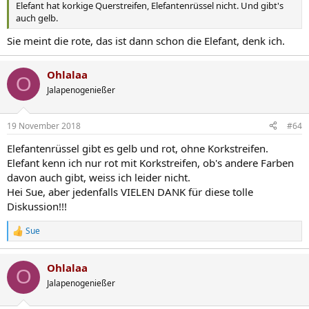
Elefant hat korkige Querstreifen, Elefantenrüssel nicht. Und gibt's
auch gelb.
Sie meint die rote, das ist dann schon die Elefant, denk ich.
Ohlalaa
O
Jalapenogenießer
19 November 2018
#64
Elefantenrüssel gibt es gelb und rot, ohne Korkstreifen.
Elefant kenn ich nur rot mit Korkstreifen, ob's andere Farben
davon auch gibt, weiss ich leider nicht.
Hei Sue, aber jedenfalls VIELEN DANK für diese tolle
Diskussion!!!
Sue
R
e
a
Ohlalaa
k
O
t
Jalapenogenießer
i
o