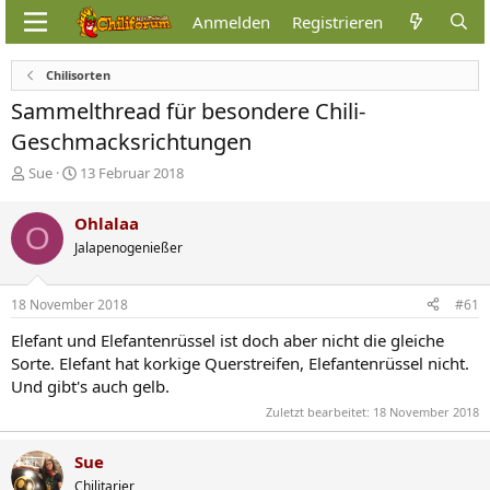
Anmelden
Registrieren
Chilisorten
Sammelthread für besondere Chili-
Geschmacksrichtungen
E
E
Sue
13 Februar 2018
r
r
s
s
Ohlalaa
O
t
t
Jalapenogenießer
e
e
l
l
l
l
18 November 2018
#61
e
t
r
a
Elefant und Elefantenrüssel ist doch aber nicht die gleiche
m
Sorte. Elefant hat korkige Querstreifen, Elefantenrüssel nicht.
Und gibt's auch gelb.
Zuletzt bearbeitet:
18 November 2018
Sue
Chilitarier