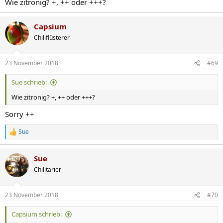
Wie zitronig? +, ++ oder +++?
Capsium
Chiliflüsterer
23 November 2018
#69
Sue schrieb:
Wie zitronig? +, ++ oder +++?
Sorry ++
Sue
R
e
a
Sue
k
t
Chilitarier
i
o
n
23 November 2018
#70
e
n
Capsium schrieb:
: