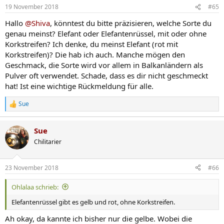
n
19 November 2018
#65
e
n
Hallo
@Shiva
, könntest du bitte präzisieren, welche Sorte du
:
genau meinst? Elefant oder Elefantenrüssel, mit oder ohne
Korkstreifen? Ich denke, du meinst Elefant (rot mit
Korkstreifen)? Die hab ich auch. Manche mögen den
Geschmack, die Sorte wird vor allem in Balkanländern als
Pulver oft verwendet. Schade, dass es dir nicht geschmeckt
hat! Ist eine wichtige Rückmeldung für alle.
Sue
R
e
a
Sue
k
t
Chilitarier
i
o
n
23 November 2018
#66
e
n
Ohlalaa schrieb:
:
Elefantenrüssel gibt es gelb und rot, ohne Korkstreifen.
Ah okay, da kannte ich bisher nur die gelbe. Wobei die