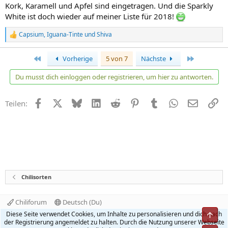
n
Kork, Karamell und Apfel sind eingetragen. Und die Sparkly
:
White ist doch wieder auf meiner Liste für 2018!
Capsium
,
Iguana-Tinte
und
Shiva
R
e
a
Erste
Letzte
Vorherige
5 von 7
Nächste
k
t
Du musst dich einloggen oder registrieren, um hier zu antworten.
i
o
n
Facebook
X
Bluesky
LinkedIn
Reddit
Pinterest
Tumblr
WhatsApp
E-Mail
Li
Teilen:
e
n
:
Chilisorten
Chiliforum
Deutsch (Du)
Kontakt
Nutzungsbedingungen
Datenschutz
Diese Seite verwendet Cookies, um Inhalte zu personalisieren und dich nach
Obe
Hilfe und Impressum
Start
R
der Registrierung angemeldet zu halten. Durch die Nutzung unserer Webseite
S