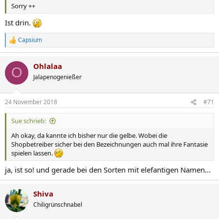
Sorry ++
Ist drin.
Capsium
R
e
a
Ohlalaa
k
O
t
Jalapenogenießer
i
o
n
24 November 2018
#71
e
n
Sue schrieb:
:
Ah okay, da kannte ich bisher nur die gelbe. Wobei die
Shopbetreiber sicher bei den Bezeichnungen auch mal ihre Fantasie
spielen lassen.
ja, ist so! und gerade bei den Sorten mit elefantigen Namen...
Shiva
Chiligrünschnabel