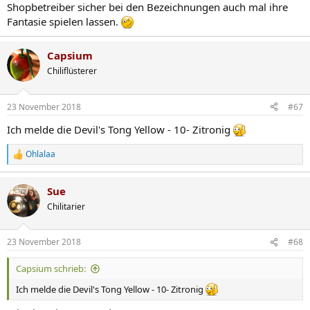
Shopbetreiber sicher bei den Bezeichnungen auch mal ihre
Fantasie spielen lassen.
Capsium
Chiliflüsterer
23 November 2018
#67
Ich melde die Devil's Tong Yellow - 10- Zitronig
Ohlalaa
R
e
a
Sue
k
t
Chilitarier
i
o
n
23 November 2018
#68
e
n
Capsium schrieb:
:
Ich melde die Devil's Tong Yellow - 10- Zitronig