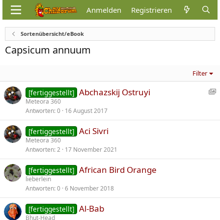
Anmelden
Registrieren
Sortenübersicht/eBook
Capsicum annuum
Filter
S
Abchazskij Ostruyi
[fertiggestellt]
h
Meteora 360
Antworten
0
16 August 2017
o
Aci Sivri
[fertiggestellt]
c
Meteora 360
a
Antworten
2
17 November 2021
s
e
African Bird Orange
[fertiggestellt]
:
lieberlein
I
Antworten
0
6 November 2018
t
e
Al-Bab
[fertiggestellt]
Bhut-Head