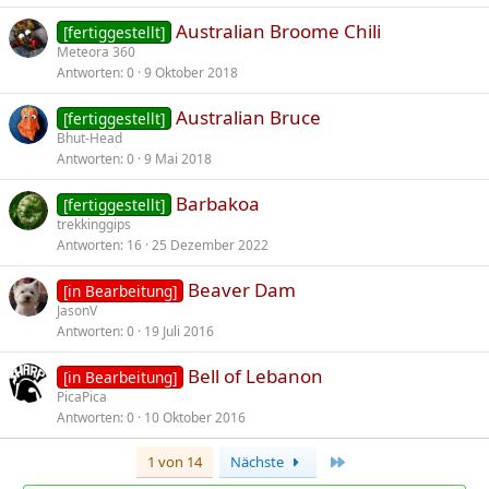
Australian Broome Chili
[fertiggestellt]
Meteora 360
Antworten
0
9 Oktober 2018
Australian Bruce
[fertiggestellt]
Bhut-Head
Antworten
0
9 Mai 2018
Barbakoa
[fertiggestellt]
trekkinggips
Antworten
16
25 Dezember 2022
Beaver Dam
[in Bearbeitung]
JasonV
Antworten
0
19 Juli 2016
Bell of Lebanon
[in Bearbeitung]
PicaPica
Antworten
0
10 Oktober 2016
Letzte
1 von 14
Nächste